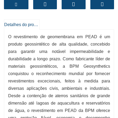
UV e resistência mecânica. Desde aterros
sanitários e mineração até à aquacultura e
contenção de água, os revestimentos da BPM
garantem uma segurança fiável e um
Detalhes do produto
desempenho sustentável.
O revestimento de geomembrana em PEAD é um
Alta qualidade dos materiais
– Resina HDPE
produto geossintético de alta qualidade, concebido
100% virgem para resistência, flexibilidade e
para garantir uma notável impermeabilidade e
impermeabilidade.
durabilidade a longo prazo. Como fabricante líder de
Longa vida útil
– Resistente aos raios UV e a
materiais geossintéticos, a BPM Geosynthetics
produtos químicos, durando mais de 30 anos.
conquistou o reconhecimento mundial por fornecer
Custo-benefício
– Fácil de instalar, baixa
revestimentos excecionais, feitos à medida para
manutenção, custos de ciclo de vida reduzidos.
diversas aplicações civis, ambientais e industriais.
Opções flexíveis
– Liso ou texturado, com mais
Desde a contenção de aterros sanitários de grande
de uma espessura, tamanhos de rolos
dimensão até lagoas de aquacultura e reservatórios
personalizados.
de água, o revestimento em PEAD da BPM oferece
Especialização em Geossintéticos BPM
–
uma proteção fiável, economia e desempenho