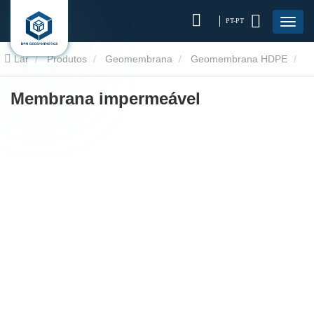
PT-PT
Lar
Produtos
Geomembrana
Geomembrana HDPE
Membrana impermeável
Membrana impermeável