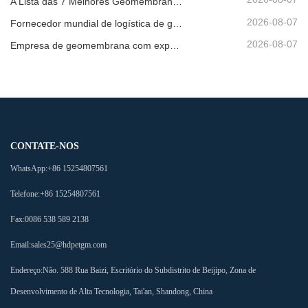
A Lista das 7 Melhores Geomembranas HDPE 2mm
2026-08-07
Fornecedor mundial de logística de geomembrana
2026-08-07
Empresa de geomembrana com exportação direta de fábrica
CONTATE-NOS
WhatsApp:
+86 15254807561
Telefone:
+86 15254807561
Fax:
0086 538 589 2138
Email:
sales25@hdpetgm.com
Endereço:
Não. 588 Rua Baizi, Escritório do Subdistrito de Beijipo, Zona de
Desenvolvimento de Alta Tecnologia, Tai'an, Shandong, China