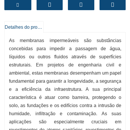
durabilidade para garantir que os seus projetos
se mantêm protegidos.
- Impermeabilização superior:
Permeabilidade
extremamente baixa evita fugas de água.
Detalhes do produto
- Durável e resistente aos UV:
Suporta
As membranas impermeáveis ​​são substâncias
condições climatéricas adversas e exposição
concebidas para impedir a passagem de água,
diurna.
líquidos ou outros fluidos através de superfícies
- Resistente a produtos químicos:
Ideal para
estruturais. Em projetos de engenharia civil e
resíduos perigosos e aplicações industriais.
ambiental, estas membranas desempenham um papel
- Instalação flexível e fácil:
Adapta-se a
fundamental para garantir a longevidade, a segurança
superfícies irregulares e simplifica a instalação
e a eficiência da infraestrutura. A sua principal
autodisciplinada.
característica é atuar como barreira, protegendo o
- Garantia de Qualidade dos Geossintéticos
solo, as fundações e os edifícios contra a intrusão de
BPM:
Fabricado sob rigoroso controlo com
humidade, infiltração e contaminação. As suas
materiais licenciados, garantindo um
aplicações são especialmente cruciais em
desempenho constante e positivo.
revestimentos de aterros sanitários, revestimentos de