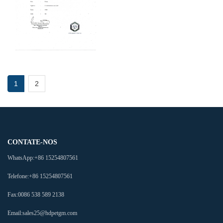
1
2
CONTATE-NOS
WhatsApp:
+86 15254807561
Telefone:
+86 15254807561
Fax:
0086 538 589 2138
Email:
sales25@hdpetgm.com