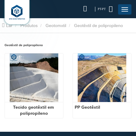
PT-PT
Lar
Produtos
Geotomxtil
Geotêxtil de polipropileno
Geotêxtil de polipropileno
Tecido geotêxtil em 
PP Geotêxtil
polipropileno