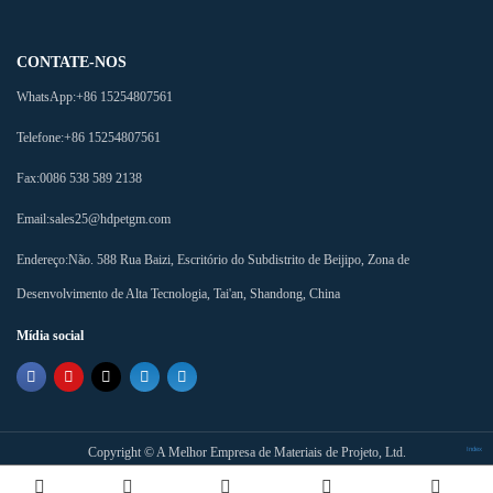
CONTATE-NOS
WhatsApp:
+86 15254807561
Telefone:
+86 15254807561
Fax:
0086 538 589 2138
Email:
sales25@hdpetgm.com
Endereço:
Não. 588 Rua Baizi, Escritório do Subdistrito de Beijipo, Zona de
Desenvolvimento de Alta Tecnologia, Tai'an, Shandong, China
Mídia social
Copyright ©
A Melhor Empresa de Materiais de Projeto, Ltd.
Index