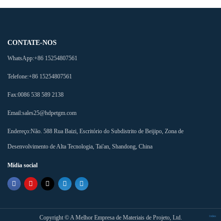
CONTATE-NOS
WhatsApp:
+86 15254807561
Telefone:
+86 15254807561
Fax:
0086 538 589 2138
Email:
sales25@hdpetgm.com
Endereço:
Não. 588 Rua Baizi, Escritório do Subdistrito de Beijipo, Zona de
Desenvolvimento de Alta Tecnologia, Tai'an, Shandong, China
Mídia social
Copyright ©
A Melhor Empresa de Materiais de Projeto, Ltd.
Index