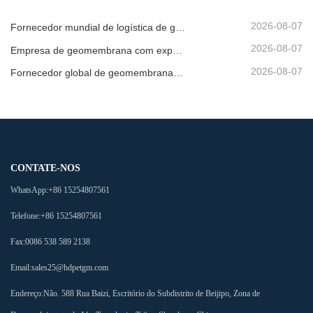
2026-08-07
Fornecedor mundial de logística de geomembrana
2026-08-07
Empresa de geomembrana com exportação direta de fábrica
2026-08-07
Fornecedor global de geomembrana para envio
CONTATE-NOS
WhatsApp:
+86 15254807561
Telefone:
+86 15254807561
Fax:
0086 538 589 2138
Email:
sales25@hdpetgm.com
Endereço:
Não. 588 Rua Baizi, Escritório do Subdistrito de Beijipo, Zona de