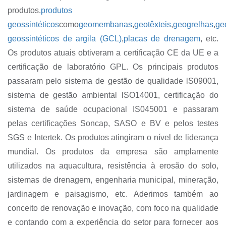
produtos.
produtos
geossintéticos
como
geomembanas
,
geotêxteis
,
geogrelhas
,
ge
geossintéticos de argila (GCL)
,
placas de drenagem
, etc.
Os produtos atuais obtiveram a certificação CE da UE e a
certificação de laboratório GPL. Os principais produtos
passaram pelo sistema de gestão de qualidade lS09001,
sistema de gestão ambiental lSO14001, certificação do
sistema de saúde ocupacional IS045001 e passaram
pelas certificações Soncap, SASO e BV e pelos testes
SGS e Intertek. Os produtos atingiram o nível de liderança
mundial. Os produtos da empresa são amplamente
utilizados na aquacultura, resistência à erosão do solo,
sistemas de drenagem, engenharia municipal, mineração,
jardinagem e paisagismo, etc. Aderimos também ao
conceito de renovação e inovação, com foco na qualidade
e contando com a experiência do setor para fornecer aos