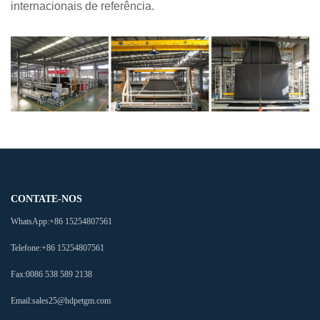
internacionais de referência.
CONTATE-NOS
WhatsApp:
+86 15254807561
Telefone:
+86 15254807561
Fax:
0086 538 589 2138
Email:
sales25@hdpetgm.com