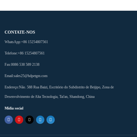
CONTATE-NOS
WhatsApp:
+86 15254807561
Telefone:
+86 15254807561
Fax:
0086 538 589 2138
Email:
sales25@hdpetgm.com
Endereço:
Não. 588 Rua Baizi, Escritório do Subdistrito de Beijipo, Zona de
Desenvolvimento de Alta Tecnologia, Tai'an, Shandong, China
Mídia social