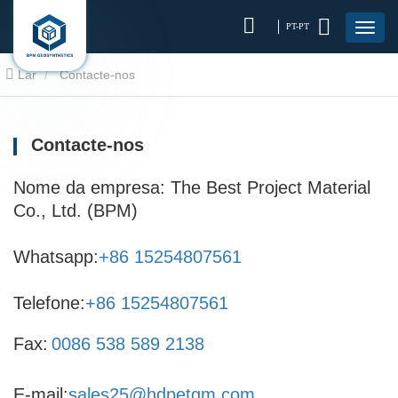
PT-PT
Lar
Contacte-nos
Contacte-nos
Nome da empresa: The Best Project Material
Co., Ltd. (BPM)
Whatsapp:
+86 15254807561
Telefone:
+86 15254807561
Fax:
0086 538 589 2138
E-mail:
sales25@hdpetgm.com