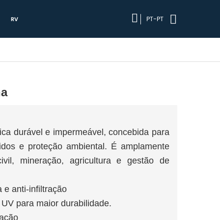
PT-PT
RV
na
a durável e impermeável, concebida para
uidos e proteção ambiental. É amplamente
ivil, mineração, agricultura e gestão de
 anti-infiltração
s UV para maior durabilidade.
ração