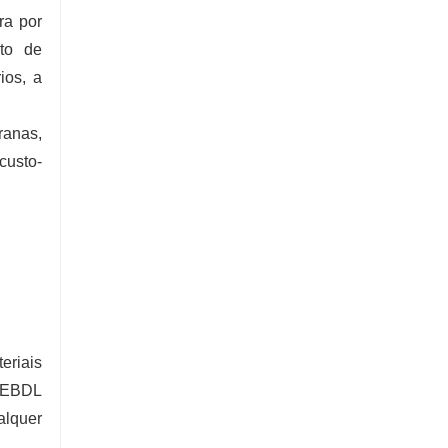
ra por
nto de
ios, a
ranas,
custo-
eriais
 PEBDL
alquer