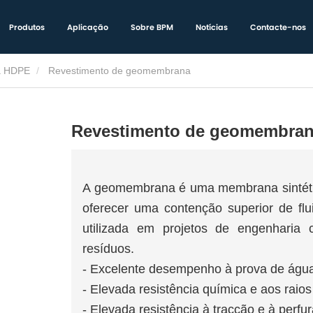
Produtos
Aplicação
Sobre BPM
Notícias
Contacte-nos
 HDPE
Revestimento de geomembrana
Revestimento de geomembra
A geomembrana é uma membrana sintétic
oferecer uma contenção superior de fl
utilizada em projetos de engenharia c
resíduos.
- Excelente desempenho à prova de água e
- Elevada resistência química e aos raio
- Elevada resistência à tracção e à perfu