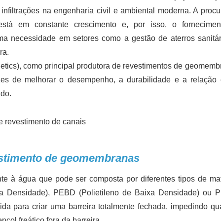
nfiltrações na engenharia civil e ambiental moderna. A procu
​​está em constante crescimento e, por isso, o fornecime
a necessidade em setores como a gestão de aterros sanitár
ra.
hetics), como principal produtora de revestimentos de geomemb
es de melhorar o desempenho, a durabilidade e a relação 
ndo.
vestimento de geomembranas
e à água que pode ser composta por diferentes tipos de mat
lta Densidade), PEBD (Polietileno de Baixa Densidade) ou
ida para criar uma barreira totalmente fechada, impedindo qu
nçol freático fora da barreira.