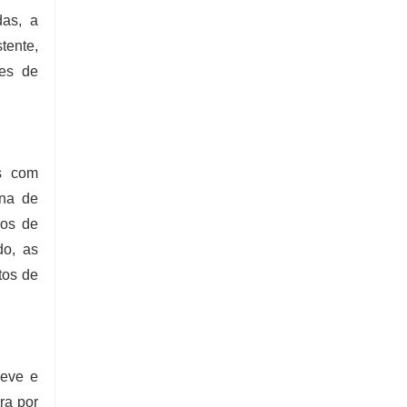
das, a
tente,
ões de
os com
ana de
los de
do, as
tos de
leve e
ra por