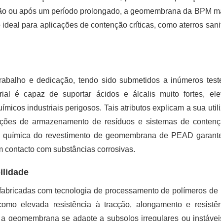
são ou após um período prolongado, a geomembrana da BPM 
deal para aplicações de contenção críticas, como aterros sanit
abalho e dedicação, tendo sido submetidos a inúmeros tes
al é capaz de suportar ácidos e álcalis muito fortes, el
icos industriais perigosos. Tais atributos explicam a sua util
lações de armazenamento de resíduos e sistemas de conten
ade química do revestimento de geomembrana de PEAD garan
m contacto com substâncias corrosivas.
ilidade
abricadas com tecnologia de processamento de polímeros de 
 como elevada resistência à tracção, alongamento e resistê
e a geomembrana se adapte a subsolos irregulares ou instáveis