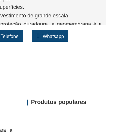
uperfícies.
evestimento de grande escala
a proteção duradoura, a geomembrana é a
o modernos.
Telefone
Whatsapp
Produtos populares
ara a