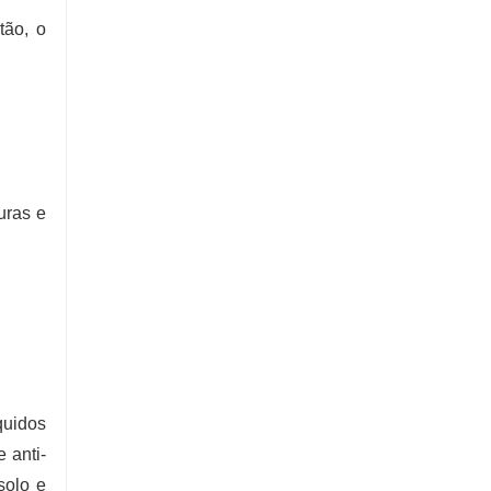
tão, o
uras e
quidos
 anti-
solo e