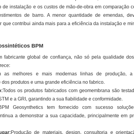
po de instalação e os custos de mão-de-obra em comparação 
vestimentos de barro. A menor quantidade de emendas, de
tor que contribui ainda mais para a eficiência da instalação e mi
ossintéticos BPM
fabricante global de confiança, não só pela qualidade do
rece:
 as melhores e mais modernas linhas de produção, 
dos produtos e uma grande eficiência no fabrico.
o:
Todos os produtos fabricados com geomembrana são testa
TM e a GRI, garantindo a sua fiabilidade e conformidade.
PM Geosynthetics tem fornecido com sucesso soluçõ
inua a demonstrar a sua capacidade, principalmente em pr
ugar:
Produção de materiais, design, consultoria e orienta