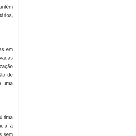
mantém
ários,
tes em
evadas
ização
ção de
te uma
última
ncia à
 ​​sem