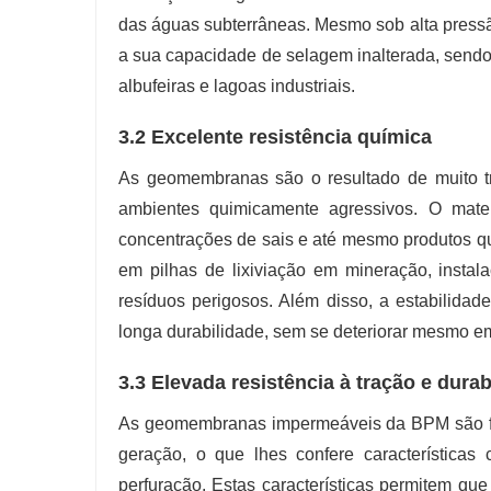
das águas subterrâneas. Mesmo sob alta pres
a sua capacidade de selagem inalterada, sendo i
albufeiras e lagoas industriais.
3.2 Excelente resistência química
As geomembranas são o resultado de muito tr
ambientes quimicamente agressivos. O materi
concentrações de sais e até mesmo produtos quím
em pilhas de lixiviação em mineração, insta
resíduos perigosos. Além disso, a estabilid
longa durabilidade, sem se deteriorar mesmo e
3.3 Elevada resistência à tração e durab
As geomembranas impermeáveis ​​da BPM são f
geração, o que lhes confere características
perfuração. Estas características permitem qu