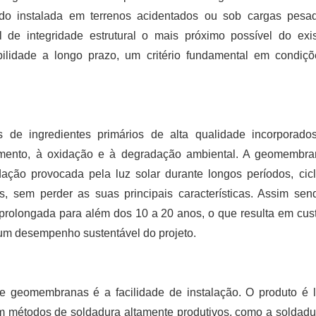
do instalada em terrenos acidentados ou sob cargas pesa
 integridade estrutural o mais próximo possível do exis
abilidade a longo prazo, um critério fundamental em condiç
 de ingredientes primários de alta qualidade incorporad
cimento, à oxidação e à degradação ambiental. A geomembr
dação provocada pela luz solar durante longos períodos, cic
s, sem perder as suas principais características. Assim sen
rolongada para além dos 10 a 20 anos, o que resulta em cus
um desempenho sustentável do projeto.
de geomembranas é a facilidade de instalação. O produto é 
om métodos de soldadura altamente produtivos, como a soldadu