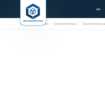
Lar
Lar
Produtos
Geomembrana
Geomembrana