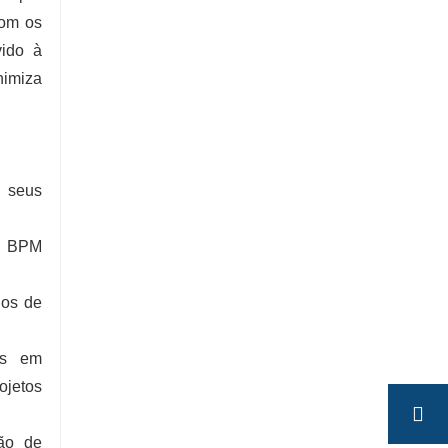
com os
vido à
nimiza
s seus
a BPM
dos de
es em
ojetos
ção de