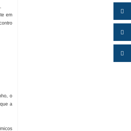
.
ste em
contro
nho, o
 que a
ímicos