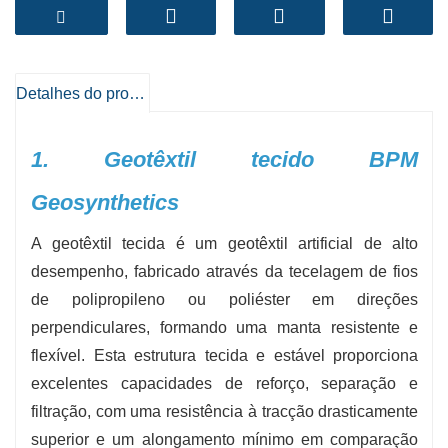
oferece uma incrível resistência à tração, sendo
ideal para aplicações como estradas, aterros,
muros de contenção e sistemas de controlo de
erosão.
Detalhes do produto
-
Elevada resistência à tração
:
Oferece reforço
e distribuição de carga da mais alta qualidade
1. Geotêxtil tecido BPM
para camadas de solo e combinadas.
Geosynthetics
-
Durável e duradouro
:
Resiste ao desgaste
causado pelo stress do desenvolvimento, pela
A geotêxtil tecida é um geotêxtil artificial de alto
exposição aos raios UV e pelas condições
desempenho, fabricado através da tecelagem de fios
ambientais.
de polipropileno ou poliéster em direções
-
Custo-benefício
:
Reduz a necessidade de
perpendiculares, formando uma manta resistente e
escavação excessiva e de substituição de solo
flexível. Esta estrutura tecida e estável proporciona
de baixa qualidade, diminuindo os custos
excelentes capacidades de reforço, separação e
comuns das tarefas.
filtração, com uma resistência à tracção drasticamente
-
Graus de peso e força
:De tecidos leves a
superior e um alongamento mínimo em comparação