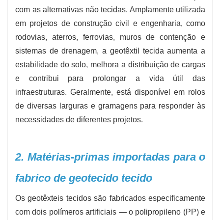
pesados ​​(por exemplo, 100–600g/m²)
com as alternativas não tecidas. Amplamente utilizada
- Largura e comprimento dos rolos: tamanhos
em projetos de construção civil e engenharia, como
de rolo personalizados para se adequarem ao
rodovias, aterros, ferrovias, muros de contenção e
layout do seu projeto e reduzir o desperdício de
sistemas de drenagem, a geotêxtil tecida aumenta a
estabilidade do solo, melhora a distribuição de cargas
material
e contribui para prolongar a vida útil das
infraestruturas. Geralmente, está disponível em rolos
de diversas larguras e gramagens para responder às
necessidades de diferentes projetos.
2. Matérias-primas importadas para o
fabrico de geotecido tecido
Os geotêxteis tecidos são fabricados especificamente
com dois polímeros artificiais — o polipropileno (PP) e