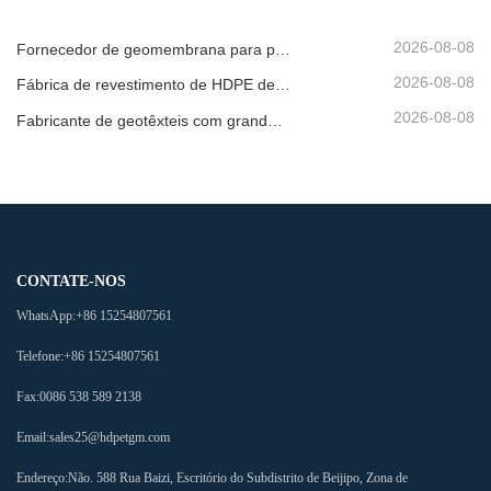
2026-08-08
Fornecedor de geomembrana para promotores de infraestruturas
2026-08-08
Fábrica de revestimento de HDPE de produção rápida
2026-08-08
Fabricante de geotêxteis com grande inventário
CONTATE-NOS
WhatsApp:
+86 15254807561
Telefone:
+86 15254807561
Fax:
0086 538 589 2138
Email:
sales25@hdpetgm.com
Endereço:
Não. 588 Rua Baizi, Escritório do Subdistrito de Beijipo, Zona de