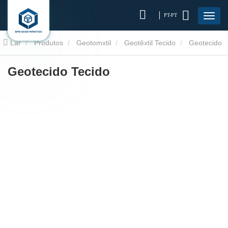
PT-PT
Lar
Produtos
Geotomxtil
Geotêxtil Tecido
Geotecido
Tecido
Geotecido Tecido