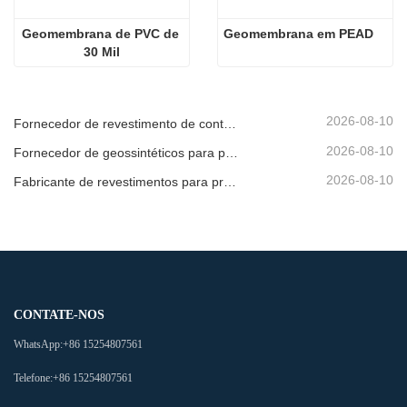
Geomembrana de PVC de 
Geomembrana em PEAD
30 Mil
2026-08-10
Fornecedor de revestimento de contenção para instalações industriais
2026-08-10
Fornecedor de geossintéticos para projetos de energia renovável
2026-08-10
Fabricante de revestimentos para projetos de conservação de água
CONTATE-NOS
WhatsApp:
+86 15254807561
Telefone:
+86 15254807561