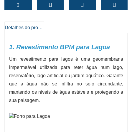
e utilizadores finais.
-
Opções de espessura
: 0,5 mm, 0,75 mm, 1,0
mm, 1,5 mm, 2,0 mm e mais.
-
Opções de cores
: Preto, verde ou cores
Detalhes do produto
personalizadas disponíveis mediante pedido.
-
Baixos custos de proteção
: Reduz a
1. Revestimento BPM para Lagoa
necessidade de reparações primárias ou
Um revestimento para lagos é uma geomembrana
substituições.
impermeável utilizada para reter água num lago,
BPM’s
eu
iner para lagoa
foram utilizados com
reservatório, lago artificial ou jardim aquático. Garante
sucesso em projetos em mais de 100 países,
que a água não se infiltra no solo circundante,
apoiados por certificações internacionais como
mantendo os níveis de água estáveis e protegendo a
a ISO9001, CE e SGS.
sua paisagem.
Entre em contacto connosco hoje para
solicitar
amostras grátis
, fichas técnicas ou um
orçamento personalizado para a sua aplicação
específica!