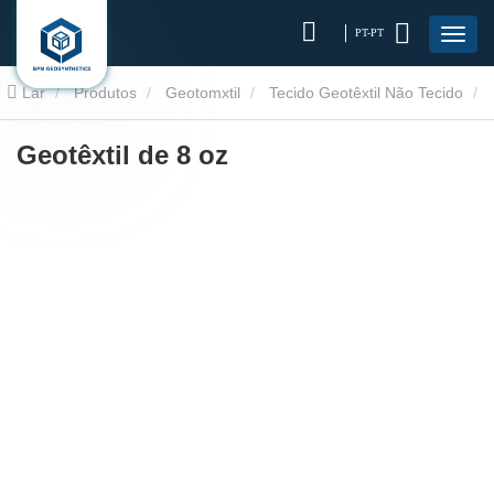
PT-PT
Lar
Produtos
Geotomxtil
Tecido Geotêxtil Não Tecido
8 onças em geotêxtil
Geotêxtil de 8 oz