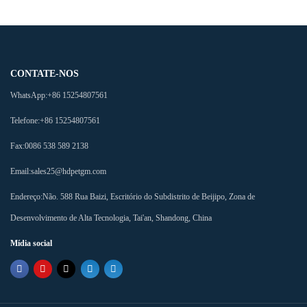
CONTATE-NOS
WhatsApp:
+86 15254807561
Telefone:
+86 15254807561
Fax:
0086 538 589 2138
Email:
sales25@hdpetgm.com
Endereço:
Não. 588 Rua Baizi, Escritório do Subdistrito de Beijipo, Zona de
Desenvolvimento de Alta Tecnologia, Tai'an, Shandong, China
Mídia social