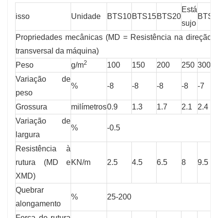
Está
isso
Unidade
BTS10
BTS15
BTS20
BTS3
sujo
Propriedades mecânicas (MD = Resistência na direção 
transversal da máquina)
2
Peso
g/m
100
150
200
250
300
Variação de
%
-8
-8
-8
-8
-7
peso
Grossura
milímetros
0.9
1.3
1.7
2.1
2.4
Variação de
%
-0.5
largura
Resistência à
rutura (MD e
KN/m
2.5
4.5
6.5
8
9.5
XMD)
Quebrar
%
25-200
alongamento
Força de rutura