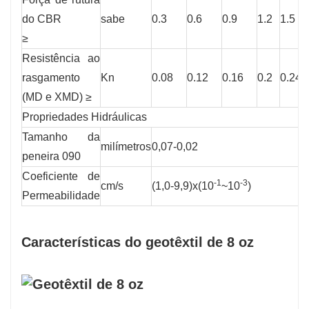
do CBR
sabe
0.3
0.6
0.9
1.2
1.5
≥
Resistência ao
rasgamento
Kn
0.08
0.12
0.16
0.2
0.24
(MD e XMD) ≥
Propriedades Hidráulicas
Tamanho da
milímetros
0,07-0,02
peneira 090
Coeficiente de
-1
-3
cm/s
(1,0-9,9)x(10
~10
)
Permeabilidade
Características do geotêxtil de 8 oz