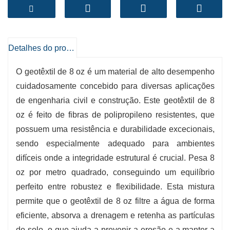
ambientes perturbadores, proporcionando
opções vantajosas para o controlo da erosão,
sistemas de drenagem e reforço do solo.
-
Alta energia
: O peso de 8 oz garante robustez
Detalhes do produto
e estabilidade, sendo ideal para aplicações
O geotêxtil de 8 oz é um material de alto desempenho
pesadas.
cuidadosamente concebido para diversas aplicações
-
Filtragem eficaz
: Permite a passagem da
de engenharia civil e construção. Este geotêxtil de 8
água, preservando as partículas do solo,
oz é feito de fibras de polipropileno resistentes, que
impedindo a erosão e mantendo a integridade
possuem uma resistência e durabilidade excecionais,
do solo.
sendo especialmente adequado para ambientes
-
Fácil de instalar
: Leve e flexível, simplificando
difíceis onde a integridade estrutural é crucial. Pesa 8
a gestão e a instalação no local.
oz por metro quadrado, conseguindo um equilíbrio
-
Resistência à degradação
: Possui uma
perfeito entre robustez e flexibilidade. Esta mistura
incrível resistência à radiação ultravioleta e a
permite que o geotêxtil de 8 oz filtre a água de forma
substâncias químicas, garantindo um
eficiente, absorva a drenagem e retenha as partículas
desempenho global a longo prazo em diversas
do solo, o que ajuda a prevenir a erosão e a manter a