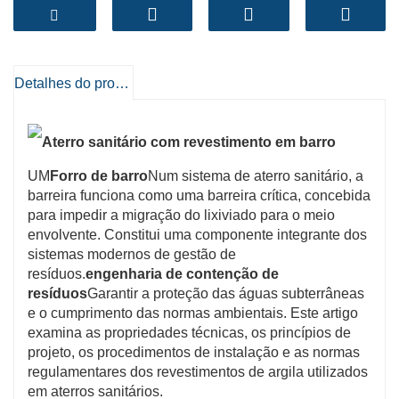
lixiviação
e
integridade mecânica robusta
Os
revestimentos de argila cumprem padrões ambientais
rigorosos. Quando utilizados sozinhos ou como parte
de
sistemas de revestimento composto
,
Detalhes do produto
fornecem
proteção fiável das águas
subterrâneas
e
vida útil prolongada
, tornando-os
essenciais na engenharia moderna de aterros
sanitários.
UM
Forro de barro
Num sistema de aterro sanitário, a
barreira funciona como uma barreira crítica, concebida
para impedir a migração do lixiviado para o meio
envolvente. Constitui uma componente integrante dos
sistemas modernos de gestão de
resíduos.
engenharia de contenção de
resíduos
Garantir a proteção das águas subterrâneas
e o cumprimento das normas ambientais. Este artigo
examina as propriedades técnicas, os princípios de
projeto, os procedimentos de instalação e as normas
regulamentares dos revestimentos de argila utilizados
em aterros sanitários.