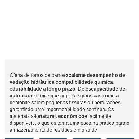
Oferta de forros de barro
excelente desempenho de
vedação hidráulica
,
compatibilidade química
,
e
durabilidade a longo prazo
. Deles
capacidade de
auto-cura
Permite que argilas expansivas como a
bentonite selem pequenas fissuras ou perfurações,
garantindo uma impermeabilidade contínua. Os
materiais são
natural, económico
e facilmente
disponíveis, o que os torna uma escolha prática para o
armazenamento de resíduos em grande
escala.
resistência superior aos poluentes de