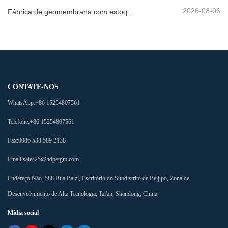
2026-08-06
Fábrica de geomembrana com estoque pronto
CONTATE-NOS
WhatsApp:
+86 15254807561
Telefone:
+86 15254807561
Fax:
0086 538 589 2138
Email:
sales25@hdpetgm.com
Endereço:
Não. 588 Rua Baizi, Escritório do Subdistrito de Beijipo, Zona de
Desenvolvimento de Alta Tecnologia, Tai'an, Shandong, China
Mídia social