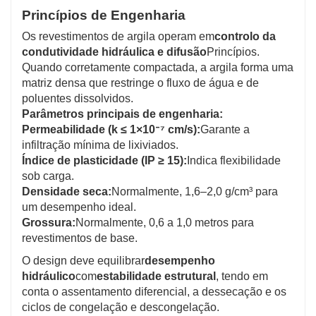
Princípios de Engenharia
Os revestimentos de argila operam em
controlo da
condutividade hidráulica e difusão
Princípios.
Quando corretamente compactada, a argila forma uma
matriz densa que restringe o fluxo de água e de
poluentes dissolvidos.
Parâmetros principais de engenharia:
Permeabilidade (k ≤ 1×10⁻⁷ cm/s):
Garante a
infiltração mínima de lixiviados.
Índice de plasticidade (IP ≥ 15):
Indica flexibilidade
sob carga.
Densidade seca:
Normalmente, 1,6–2,0 g/cm³ para
um desempenho ideal.
Grossura:
Normalmente, 0,6 a 1,0 metros para
revestimentos de base.
O design deve equilibrar
desempenho
hidráulico
com
estabilidade estrutural
, tendo em
conta o assentamento diferencial, a dessecação e os
ciclos de congelação e descongelação.