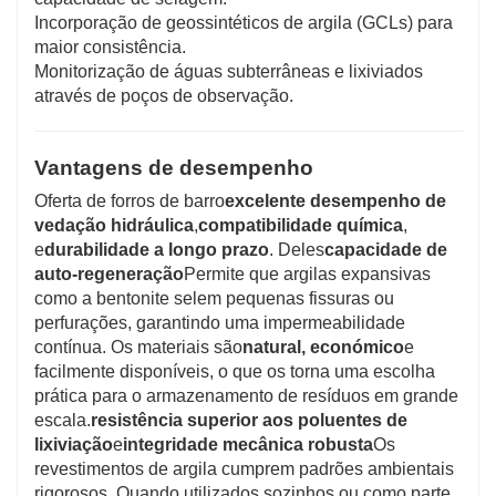
Incorporação de geossintéticos de argila (GCLs) para
maior consistência.
Monitorização de águas subterrâneas e lixiviados
através de poços de observação.
Vantagens de desempenho
Oferta de forros de barro
excelente desempenho de
vedação hidráulica
,
compatibilidade química
,
e
durabilidade a longo prazo
. Deles
capacidade de
auto-regeneração
Permite que argilas expansivas
como a bentonite selem pequenas fissuras ou
perfurações, garantindo uma impermeabilidade
contínua. Os materiais são
natural, económico
e
facilmente disponíveis, o que os torna uma escolha
prática para o armazenamento de resíduos em grande
escala.
resistência superior aos poluentes de
lixiviação
e
integridade mecânica robusta
Os
revestimentos de argila cumprem padrões ambientais
rigorosos. Quando utilizados sozinhos ou como parte