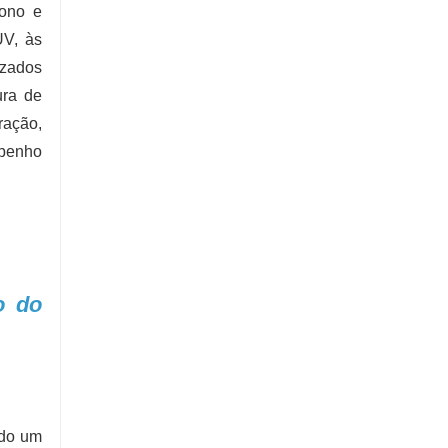
bono e
UV, às
izados
ura de
ração,
mpenho
o do
ndo um