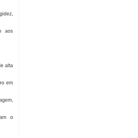
gidez,
do aos
e alta
ero em
ragem,
ram o