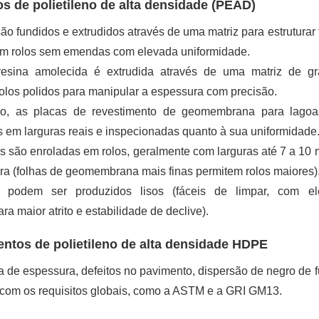
os de polietileno de alta densidade (PEAD)
o fundidos e extrudidos através de uma matriz para estruturar 
zem rolos sem emendas com elevada uniformidade.
resina amolecida é extrudida através de uma matriz de g
olos polidos para manipular a espessura com precisão.
ão, as placas de revestimento de geomembrana para lago
 em larguras reais e inspecionadas quanto à sua uniformidade
 são enroladas em rolos, geralmente com larguras até 7 a 10 
a (folhas de geomembrana mais finas permitem rolos maiores)
os podem ser produzidos lisos (fáceis de limpar, com e
a maior atrito e estabilidade de declive).
entos de polietileno de alta densidade HDPE
a de espessura, defeitos no pavimento, dispersão de negro de 
 com os requisitos globais, como a ASTM e a GRI GM13.