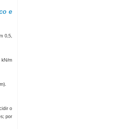
co e
m 0,5,
7 kN/m
m).
idir o
s; por