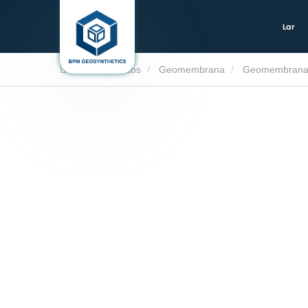
Lar
Lar
Produtos
Geomembrana
Geomembrana