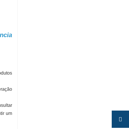
ncia
odutos
eração
sultar
tir um