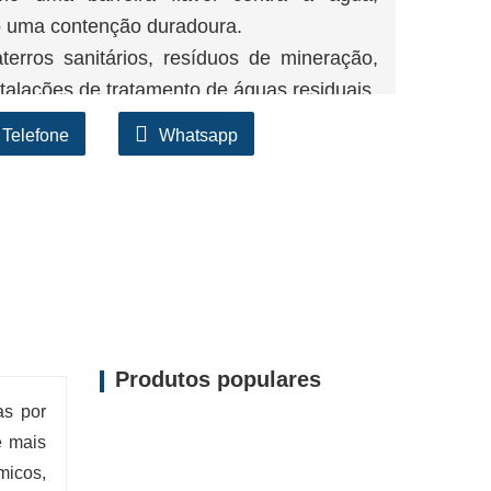
do uma contenção duradoura.
erros sanitários, resíduos de mineração,
nstalações de tratamento de águas residuais.
e vida longos dos prestadores reduzem os
Telefone
Whatsapp
po que ajudam nas metas de segurança
uma variedade de espessuras, larguras e
isitos específicos do projeto.
Produtos populares
as por
e mais
micos,