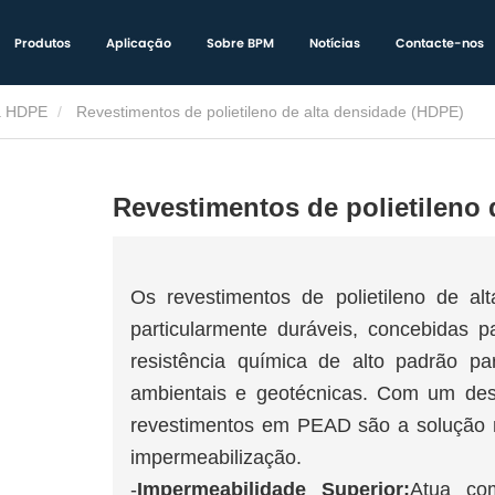
Produtos
Aplicação
Sobre BPM
Notícias
Contacte-nos
 HDPE
Revestimentos de polietileno de alta densidade (HDPE)
Revestimentos de polietileno 
Os revestimentos de polietileno de 
particularmente duráveis, concebidas 
resistência química de alto padrão p
ambientais e geotécnicas. Com um des
revestimentos em PEAD são a solução m
impermeabilização.
-
Impermeabilidade Superior:
Atua com