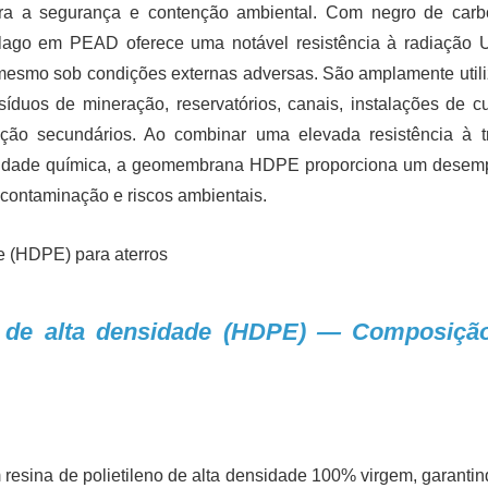
para a segurança e contenção ambiental. Com negro de car
e lago em PEAD oferece uma notável resistência à radiação 
 mesmo sob condições externas adversas. São amplamente util
esíduos de mineração, reservatórios, canais, instalações de c
ção secundários. Ao combinar uma elevada resistência à t
ibilidade química, a geomembrana HDPE proporciona um dese
, contaminação e riscos ambientais.
no de alta densidade (HDPE) — Composiçã
resina de polietileno de alta densidade 100% virgem, garanti