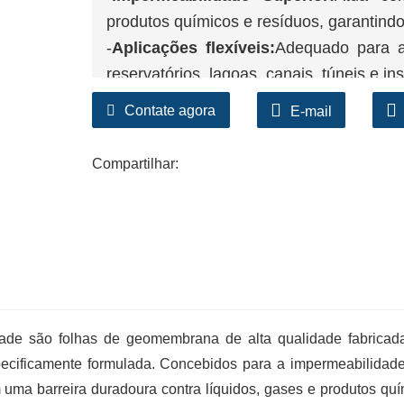
produtos químicos e resíduos, garantin
-
Aplicações flexíveis:
Adequado para at
reservatórios, lagoas, canais, túneis e i
-
Económico e ecológico:
Os estilos d
Contate agora
E-mail
custos de renovação, ao mesmo tem
ambiental.
Compartilhar:
-
Opções personalizáveis:
Disponível n
tamanhos de rolos para satisfazer os requ
dade são folhas de geomembrana de alta qualidade fabricad
cificamente formulada. Concebidos para a impermeabilidad
uma barreira duradoura contra líquidos, gases e produtos quí