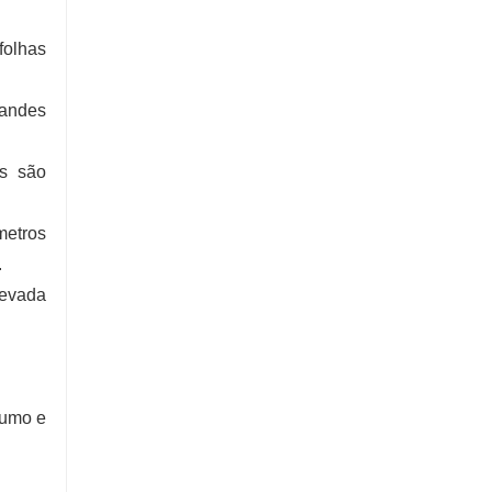
folhas
randes
as são
.
metros
.
levada
fumo e