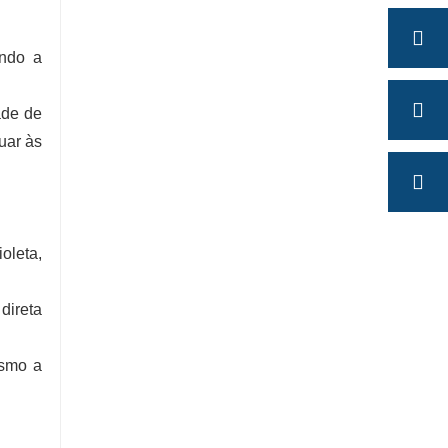
endo a
ade de
uar às
oleta,
direta
ismo a