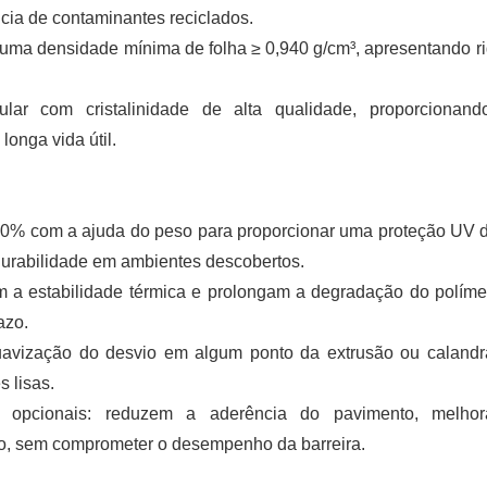
ia de contaminantes reciclados.
r uma densidade mínima de folha ≥ 0,940 g/cm³, apresentando ri
ular com cristalinidade de alta qualidade, proporcionan
onga vida útil.
,0% com a ajuda do peso para proporcionar uma proteção UV d
 durabilidade em ambientes descobertos.
am a estabilidade térmica e prolongam a degradação do polím
azo.
uavização do desvio em algum ponto da extrusão ou caland
 lisas.
es opcionais: reduzem a aderência do pavimento, melho
to, sem comprometer o desempenho da barreira.