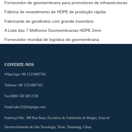
Fornecedor de geomembrana para promotores de infraestruturas
Fábrica de revestimento de HDPE de produção rápida
Fabricante de geotêxteis com grande inventário
A Lista das 7 Melhores Geomembranas HDPE 2mm
Fornecedor mundial de logística de geomembrana
CONTATE-NOS
WhatsApp:
+86 15254807561
Telefone:
+86 15254807561
Fax:
0086 538 589 2138
Email:
sales25@hdpetgm.com
Endereço:
Não. 588 Rua Baizi, Escritório do Subdistrito de Beijipo, Zona de
Desenvolvimento de Alta Tecnologia, Tai'an, Shandong, China