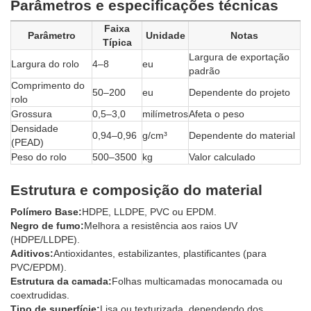
Parâmetros e especificações técnicas
Faixa
Parâmetro
Unidade
Notas
Típica
Largura de exportação
Largura do rolo
4–8
eu
padrão
Comprimento do
50–200
eu
Dependente do projeto
rolo
Grossura
0,5–3,0
milímetros
Afeta o peso
Densidade
0,94–0,96
g/cm³
Dependente do material
(PEAD)
Peso do rolo
500–3500
kg
Valor calculado
Estrutura e composição do material
Polímero Base:
HDPE, LLDPE, PVC ou EPDM.
Negro de fumo:
Melhora a resistência aos raios UV
(HDPE/LLDPE).
Aditivos:
Antioxidantes, estabilizantes, plastificantes (para
PVC/EPDM).
Estrutura da camada:
Folhas multicamadas monocamada ou
coextrudidas.
Tipo de superfície:
Lisa ou texturizada, dependendo dos