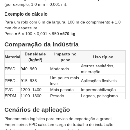
(por exemplo, 1,0 mm = 0,001 m).
Exemplo de cálculo
Para um rolo com 6 m de largura, 100 m de comprimento e 1,0
mm de espessura:
Peso = 6 × 100 × 0,001 × 950 =
570 kg
Comparação da indústria
Densidade
Impacto no
Material
Uso típico
(kg/m³)
peso
Aterros sanitários,
PEAD
940–960
Moderado
mineração
Um pouco mais
PEBDL
915–935
Aplicações flexíveis
leve
PVC
1200–1400
Mais pesado
Impermeabilização
EPDM
1100–1300
Pesado
Lagoas, paisagismo
Cenários de aplicação
Planeamento logístico para envios de exportação a granel
Empreiteiros EPC calculam carga de trabalho de instalação