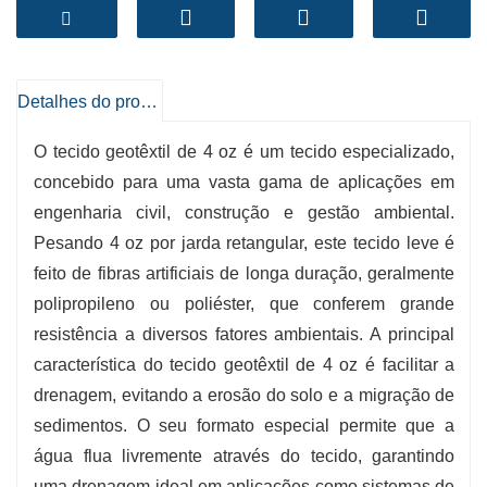
de drenagem, controlo de erosão e
embelezamento paisagístico, tornando-o uma
opção versátil para projetos comerciais e
residenciais.
Detalhes do produto
-
Alta eficiência de filtragem
O tecido geotêxtil de 4 oz é um tecido especializado,
Este tecido geotêxtil de 4 oz aprova
concebido para uma vasta gama de aplicações em
corretamente o deslizamento da água, ao
engenharia civil, construção e gestão ambiental.
mesmo tempo que impede a migração de
Pesando 4 oz por jarda retangular, este tecido leve é
partículas do solo, garantindo a melhor
feito de fibras artificiais de longa duração, geralmente
drenagem e proteção do solo.
polipropileno ou poliéster, que conferem grande
-
Aplicação multiútil
resistência a diversos fatores ambientais. A principal
Adequado para diversas finalidades, como
característica do tecido geotêxtil de 4 oz é facilitar a
aterro para pistas, estradas e sistemas de
drenagem, evitando a erosão do solo e a migração de
drenagem, proporcionando flexibilidade para
sedimentos. O seu formato especial permite que a
requisitos de tarefas específicas.
água flua livremente através do tecido, garantindo
uma drenagem ideal em aplicações como sistemas de