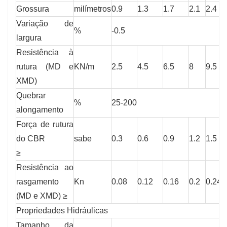
Grossura
milímetros
0.9
1.3
1.7
2.1
2.4
Variação de
%
-0.5
largura
Resistência à
rutura (MD e
KN/m
2.5
4.5
6.5
8
9.5
XMD)
Quebrar
%
25-200
alongamento
Força de rutura
do CBR
sabe
0.3
0.6
0.9
1.2
1.5
≥
Resistência ao
rasgamento
Kn
0.08
0.12
0.16
0.2
0.24
(MD e XMD) ≥
Propriedades Hidráulicas
Tamanho da