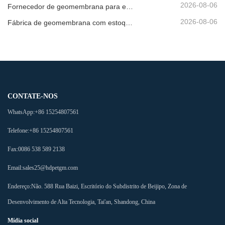
2026-08-06
Fornecedor de geomembrana para envio de emergência
2026-08-06
Fábrica de geomembrana com estoque pronto
CONTATE-NOS
WhatsApp:
+86 15254807561
Telefone:
+86 15254807561
Fax:
0086 538 589 2138
Email:
sales25@hdpetgm.com
Endereço:
Não. 588 Rua Baizi, Escritório do Subdistrito de Beijipo, Zona de
Desenvolvimento de Alta Tecnologia, Tai'an, Shandong, China
Mídia social