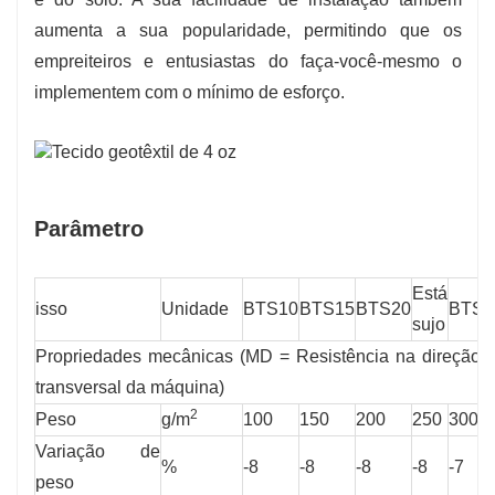
aumenta a sua popularidade, permitindo que os
empreiteiros e entusiastas do faça-você-mesmo o
implementem com o mínimo de esforço.
Parâmetro
Está
isso
Unidade
BTS10
BTS15
BTS20
BTS3
sujo
Propriedades mecânicas (MD = Resistência na direção 
transversal da máquina)
2
Peso
g/m
100
150
200
250
300
Variação de
%
-8
-8
-8
-8
-7
peso