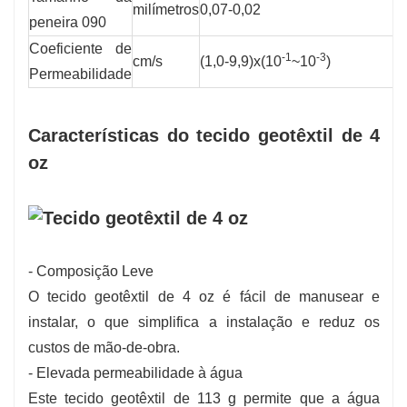
milímetros
0,07-0,02
peneira 090
Coeficiente de
-1
-3
cm/s
(1,0-9,9)x(10
~10
)
Permeabilidade
Características do tecido geotêxtil de 4
oz
- Composição Leve
O tecido geotêxtil de 4 oz é fácil de manusear e
instalar, o que simplifica a instalação e reduz os
custos de mão-de-obra.
- Elevada permeabilidade à água
Este tecido geotêxtil de 113 g permite que a água