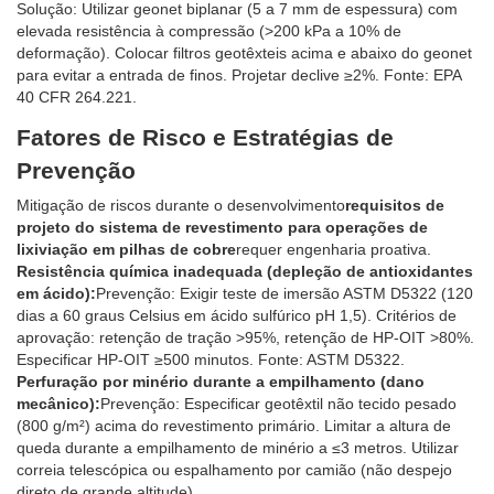
Solução: Utilizar geonet biplanar (5 a 7 mm de espessura) com
elevada resistência à compressão (>200 kPa a 10% de
deformação). Colocar filtros geotêxteis acima e abaixo do geonet
para evitar a entrada de finos. Projetar declive ≥2%. Fonte: EPA
40 CFR 264.221.
Fatores de Risco e Estratégias de
Prevenção
Mitigação de riscos durante o desenvolvimento
requisitos de
projeto do sistema de revestimento para operações de
lixiviação em pilhas de cobre
requer engenharia proativa.
Resistência química inadequada (depleção de antioxidantes
em ácido):
Prevenção: Exigir teste de imersão ASTM D5322 (120
dias a 60 graus Celsius em ácido sulfúrico pH 1,5). Critérios de
aprovação: retenção de tração >95%, retenção de HP-OIT >80%.
Especificar HP-OIT ≥500 minutos. Fonte: ASTM D5322.
Perfuração por minério durante a empilhamento (dano
mecânico):
Prevenção: Especificar geotêxtil não tecido pesado
(800 g/m²) acima do revestimento primário. Limitar a altura de
queda durante a empilhamento de minério a ≤3 metros. Utilizar
correia telescópica ou espalhamento por camião (não despejo
direto de grande altitude).