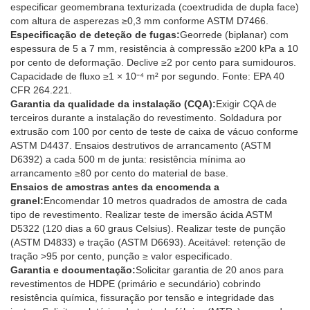
especificar geomembrana texturizada (coextrudida de dupla face)
com altura de asperezas ≥0,3 mm conforme ASTM D7466.
Especificação de deteção de fugas:
Georrede (biplanar) com
espessura de 5 a 7 mm, resistência à compressão ≥200 kPa a 10
por cento de deformação. Declive ≥2 por cento para sumidouros.
Capacidade de fluxo ≥1 × 10⁻⁴ m² por segundo. Fonte: EPA 40
CFR 264.221.
Garantia da qualidade da instalação (CQA):
Exigir CQA de
terceiros durante a instalação do revestimento. Soldadura por
extrusão com 100 por cento de teste de caixa de vácuo conforme
ASTM D4437. Ensaios destrutivos de arrancamento (ASTM
D6392) a cada 500 m de junta: resistência mínima ao
arrancamento ≥80 por cento do material de base.
Ensaios de amostras antes da encomenda a
granel:
Encomendar 10 metros quadrados de amostra de cada
tipo de revestimento. Realizar teste de imersão ácida ASTM
D5322 (120 dias a 60 graus Celsius). Realizar teste de punção
(ASTM D4833) e tração (ASTM D6693). Aceitável: retenção de
tração >95 por cento, punção ≥ valor especificado.
Garantia e documentação:
Solicitar garantia de 20 anos para
revestimentos de HDPE (primário e secundário) cobrindo
resistência química, fissuração por tensão e integridade das