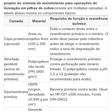
projeto do sistema de revestimento para operações de
lixiviação em pilhas de cobre
consiste em múltiplas camadas. A
tabela abaixo mostra os componentes típicos.
Requisito de função e resistência
Camada
Material
química
Evita o contacto direto entre o
Areia ou
revestimento primário e o minério. O
Capa protetora
rejeitos finos
ácido deve passar pela cobertura
(opcional)
(100 a 200
antes de atingir o revestimento;
mm)
reduz a taxa de degradação do
revestimento.
Almofada
Protege o revestimento primário
Polipropileno
geotêxtil
contra perfuração pelo minério
não tecido
(acima do
britado. O polipropileno resiste a pH
(PP) (800
revestimento
1,5 a 13 (poliéster não
g/m²)
primário)
recomendado para ácido).
HDPE
(virgem,
Barreira primária contra ácido. Deve
Geomembrana
densidade
ter HP-OIT ≥500 minutos. Fonte:
primária
≥0,945 g por
GRI-GM13.
cm³)
Georede