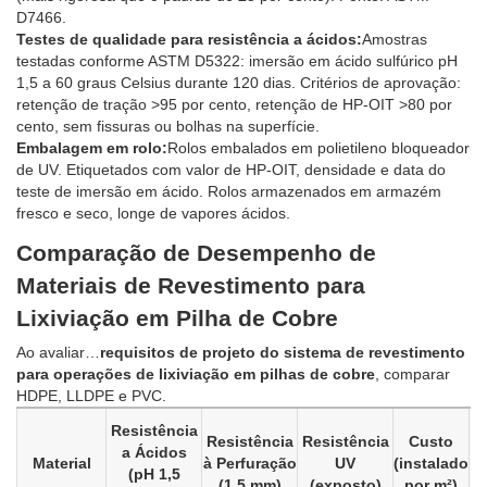
D7466.
Testes de qualidade para resistência a ácidos:
Amostras
testadas conforme ASTM D5322: imersão em ácido sulfúrico pH
1,5 a 60 graus Celsius durante 120 dias. Critérios de aprovação:
retenção de tração >95 por cento, retenção de HP-OIT >80 por
cento, sem fissuras ou bolhas na superfície.
Embalagem em rolo:
Rolos embalados em polietileno bloqueador
de UV. Etiquetados com valor de HP-OIT, densidade e data do
teste de imersão em ácido. Rolos armazenados em armazém
fresco e seco, longe de vapores ácidos.
Comparação de Desempenho de
Materiais de Revestimento para
Lixiviação em Pilha de Cobre
Ao avaliar…
requisitos de projeto do sistema de revestimento
para operações de lixiviação em pilhas de cobre
, comparar
HDPE, LLDPE e PVC.
A
Resistência
Resistência
Resistência
Custo
a Ácidos
Material
à Perfuração
UV
(instalado
(pH 1,5
(1,5 mm)
(exposto)
por m²)
d