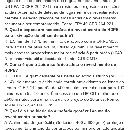
fugas é exigido pela maioria dos regulamentos ambientais (ex.:
US EPA 40 CFR 264.221) para resíduos perigosos ou soluções
ácidas. A camada de deteção de fugas entre os revestimentos
permite a deteção precoce de fugas antes de o revestimento
secundário ser comprometido. Fonte: EPA 40 CFR 264.221.
P: Qual a espessura necessária do revestimento de HDPE
para lixiviação de pilhas de cobre?
R: 1,5 mm de HDPE no mínimo, de acordo com a GRI-GM13.
Para alturas de pilha >20 m, utilizar 2,0 mm. Um revestimento
mais espesso proporciona maior resistência à perfuração (≥640
N) e maior vida útil antioxidante. Fonte: GRI-GM13.
P: Como é que o ácido sulfúrico afeta o revestimento de
HDPE?
R: O HDPE é quimicamente resistente ao ácido sulfúrico (pH 1,5
a 14). No entanto, o ácido pode extrair antioxidantes ao longo do
tempo. O HP-OIT padrão de 400 minutos pode diminuir para 100
minutos em 5 a 10 anos. É necessário um HP-OIT melhorado
≥500 minutos para uma vida útil de projeto de 20 anos. Fonte:
ASTM D5322, ASTM D3895.
P: Qual é a finalidade da almofada geotêxtil acima do
revestimento primário?
A: A almofada de geotêxtil (não tecido, 400 a 800 g/m²) protege o
revestimento primário de perfurações por minério britado angular