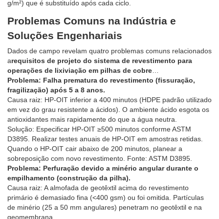
g/m²) que é substituído após cada ciclo.
Problemas Comuns na Indústria e
Soluções Engenhariais
Dados de campo revelam quatro problemas comuns relacionados
a
requisitos de projeto do sistema de revestimento para
operações de lixiviação em pilhas de cobre
…
Problema: Falha prematura do revestimento (fissuração,
fragilização) após 5 a 8 anos.
Causa raiz: HP-OIT inferior a 400 minutos (HDPE padrão utilizado
em vez do grau resistente a ácidos). O ambiente ácido esgota os
antioxidantes mais rapidamente do que a água neutra.
Solução: Especificar HP-OIT ≥500 minutos conforme ASTM
D3895. Realizar testes anuais de HP-OIT em amostras retidas.
Quando o HP-OIT cair abaixo de 200 minutos, planear a
sobreposição com novo revestimento. Fonte: ASTM D3895.
Problema: Perfuração devido a minério angular durante o
empilhamento (construção da pilha).
Causa raiz: A almofada de geotêxtil acima do revestimento
primário é demasiado fina (<400 gsm) ou foi omitida. Partículas
de minério (25 a 50 mm angulares) penetram no geotêxtil e na
geomembrana.