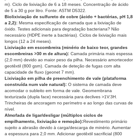
m). Ciclo de lixiviação de 6 a 18 meses. Concentração de ácido
de 5 a 30 g por litro. Fonte: ASTM D5322.
Biolixiviação de sulfureto de cobre (ácido + bactérias, pH 1,8
a 2,2):
Mesma especificação de camada que a lixiviação de
óxido. Testes adicionais para degradação bacteriana? Não
necessário (HDPE inerte a bactérias). Ciclos de lixiviação mais
longos (12 a 24 meses).
Lixiviação em escombreira (minério de baixo teor, grandes
escombreiras >30 m de altura):
Camada primária mais espessa
(2,0 mm) devido ao maior peso da pilha. Necessário amortecedor
geotêxtil (800 gsm). Camada de deteção de fugas com alta
capacidade de fluxo (geonet 7 mm).
Lixiviação em pilha de preenchimento de vale (plataforma
construída num vale natural):
O sistema de camada deve
acomodar o subleito em forma de vale. Geomembrana
texturizada (dupla face) necessária para declives >1V:3H.
Trincheiras de ancoragem no perímetro e ao longo das curvas de
nível.
Almofada de ligar/desligar (múltiplos ciclos de
empilhamento, lixiviação e remoção):
Revestimento primário
sujeito a abrasão devido à carga/descarga de minério. Aumentar
a espessura para 2,0 mm. Adicionar geotêxtil sacrificial (800