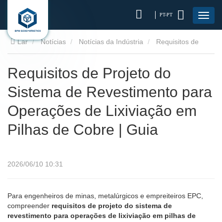
PT-PT
Lar
Notícias
Notícias da Indústria
Requisitos de
Projeto do Sistema de Revestimento para Operações de
Requisitos de Projeto do
Sistema de Revestimento para
Lixiviação em Pilhas de Cobre | Guia
Operações de Lixiviação em
Pilhas de Cobre | Guia
2026/06/10 10:31
Para engenheiros de minas, metalúrgicos e empreiteiros EPC,
compreender
requisitos de projeto do sistema de
revestimento para operações de lixiviação em pilhas de