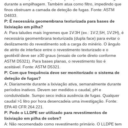
durante a empilhagem. Também atua como filtro, impedindo que
finos obstruam a camada de deteção de fugas. Fonte: ASTM
D4833.
P: É necessária geomembrana texturizada para bases de
lixiviação em pilha?
A: Para taludes mais íngremes que 1V:3H (ex.: 1V:2,5H, 1V:2H), é
necessária geomembrana texturizada (dupla face) para evitar o
deslizamento do revestimento sob a carga do minério. O ângulo
de atrito de interface entre o revestimento texturizado e o
geotêxtil deve ser ≥30 graus (ensaio de corte direto conforme
ASTM D5321). Para bases planas, o revestimento liso é
aceitável. Fonte: ASTM D5321.
P: Com que frequência deve ser monitorizado o sistema de
deteção de fugas?
A: Diariamente durante a lixiviação ativa, semanalmente durante
períodos inativos. Devem ser medidos o caudal, pH e
condutividade. Sumpo seco indica ausência de fugas. Qualquer
caudal >1 litro por hora desencadeia uma investigação. Fonte:
EPA 40 CFR 264.221.
P: Pode o LLDPE ser utilizado para revestimentos de
lixiviação em pilha de cobre?
A: Não recomendado como revestimento primário. O LLDPE tem