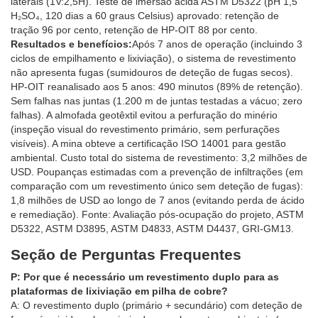
laterais (1V:2,5H). Teste de imersão ácida ASTM D5322 (pH 1,5
H₂SO₄, 120 dias a 60 graus Celsius) aprovado: retenção de
tração 96 por cento, retenção de HP-OIT 88 por cento.
Resultados e benefícios:
Após 7 anos de operação (incluindo 3
ciclos de empilhamento e lixiviação), o sistema de revestimento
não apresenta fugas (sumidouros de deteção de fugas secos).
HP-OIT reanalisado aos 5 anos: 490 minutos (89% de retenção).
Sem falhas nas juntas (1.200 m de juntas testadas a vácuo; zero
falhas). A almofada geotêxtil evitou a perfuração do minério
(inspeção visual do revestimento primário, sem perfurações
visíveis). A mina obteve a certificação ISO 14001 para gestão
ambiental. Custo total do sistema de revestimento: 3,2 milhões de
USD. Poupanças estimadas com a prevenção de infiltrações (em
comparação com um revestimento único sem deteção de fugas):
1,8 milhões de USD ao longo de 7 anos (evitando perda de ácido
e remediação). Fonte: Avaliação pós-ocupação do projeto, ASTM
D5322, ASTM D3895, ASTM D4833, ASTM D4437, GRI-GM13.
Seção de Perguntas Frequentes
P: Por que é necessário um revestimento duplo para as
plataformas de lixiviação em pilha de cobre?
A: O revestimento duplo (primário + secundário) com deteção de