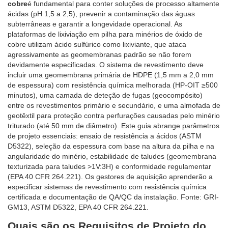
cobre
é fundamental para conter soluções de processo altamente
ácidas (pH 1,5 a 2,5), prevenir a contaminação das águas
subterrâneas e garantir a longevidade operacional. As
plataformas de lixiviação em pilha para minérios de óxido de
cobre utilizam ácido sulfúrico como lixiviante, que ataca
agressivamente as geomembranas padrão se não forem
devidamente especificadas. O sistema de revestimento deve
incluir uma geomembrana primária de HDPE (1,5 mm a 2,0 mm
de espessura) com resistência química melhorada (HP-OIT ≥500
minutos), uma camada de deteção de fugas (geocompósito)
entre os revestimentos primário e secundário, e uma almofada de
geotêxtil para proteção contra perfurações causadas pelo minério
triturado (até 50 mm de diâmetro). Este guia abrange parâmetros
de projeto essenciais: ensaio de resistência a ácidos (ASTM
D5322), seleção da espessura com base na altura da pilha e na
angularidade do minério, estabilidade de taludes (geomembrana
texturizada para taludes >1V:3H) e conformidade regulamentar
(EPA 40 CFR 264.221). Os gestores de aquisição aprenderão a
especificar sistemas de revestimento com resistência química
certificada e documentação de QA/QC da instalação. Fonte: GRI-
GM13, ASTM D5322, EPA 40 CFR 264.221.
Quais são os Requisitos de Projeto do