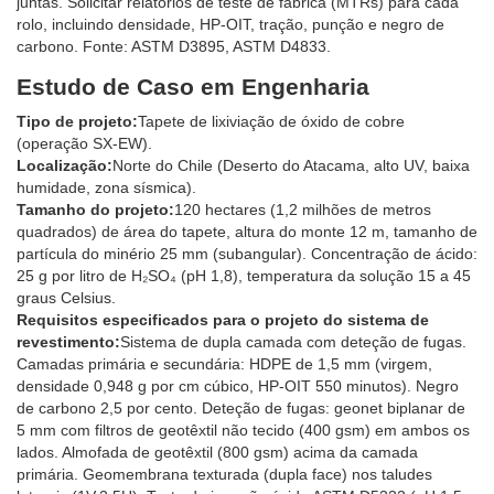
juntas. Solicitar relatórios de teste de fábrica (MTRs) para cada
rolo, incluindo densidade, HP-OIT, tração, punção e negro de
carbono. Fonte: ASTM D3895, ASTM D4833.
Estudo de Caso em Engenharia
Tipo de projeto:
Tapete de lixiviação de óxido de cobre
(operação SX-EW).
Localização:
Norte do Chile (Deserto do Atacama, alto UV, baixa
humidade, zona sísmica).
Tamanho do projeto:
120 hectares (1,2 milhões de metros
quadrados) de área do tapete, altura do monte 12 m, tamanho de
partícula do minério 25 mm (subangular). Concentração de ácido:
25 g por litro de H₂SO₄ (pH 1,8), temperatura da solução 15 a 45
graus Celsius.
Requisitos especificados para o projeto do sistema de
revestimento:
Sistema de dupla camada com deteção de fugas.
Camadas primária e secundária: HDPE de 1,5 mm (virgem,
densidade 0,948 g por cm cúbico, HP-OIT 550 minutos). Negro
de carbono 2,5 por cento. Deteção de fugas: geonet biplanar de
5 mm com filtros de geotêxtil não tecido (400 gsm) em ambos os
lados. Almofada de geotêxtil (800 gsm) acima da camada
primária. Geomembrana texturada (dupla face) nos taludes