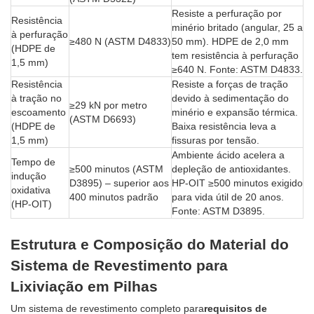
Resiste a perfuração por
Resistência
minério britado (angular, 25 a
à perfuração
≥480 N (ASTM D4833)
50 mm). HDPE de 2,0 mm
(HDPE de
tem resistência à perfuração
1,5 mm)
≥640 N. Fonte: ASTM D4833.
Resistência
Resiste a forças de tração
à tração no
devido à sedimentação do
≥29 kN por metro
escoamento
minério e expansão térmica.
(ASTM D6693)
(HDPE de
Baixa resistência leva a
1,5 mm)
fissuras por tensão.
Ambiente ácido acelera a
Tempo de
≥500 minutos (ASTM
depleção de antioxidantes.
indução
D3895) – superior aos
HP-OIT ≥500 minutos exigido
oxidativa
400 minutos padrão
para vida útil de 20 anos.
(HP-OIT)
Fonte: ASTM D3895.
Estrutura e Composição do Material do
Sistema de Revestimento para
Lixiviação em Pilhas
Um sistema de revestimento completo para
requisitos de