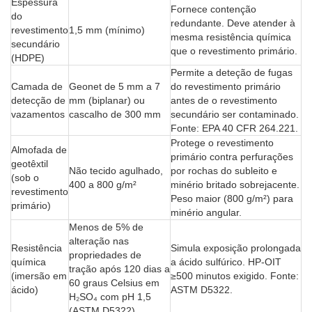
Espessura
Fornece contenção
do
redundante. Deve atender à
revestimento
1,5 mm (mínimo)
mesma resistência química
secundário
que o revestimento primário.
(HDPE)
Permite a deteção de fugas
Camada de
Geonet de 5 mm a 7
do revestimento primário
detecção de
mm (biplanar) ou
antes de o revestimento
vazamentos
cascalho de 300 mm
secundário ser contaminado.
Fonte: EPA 40 CFR 264.221.
Protege o revestimento
Almofada de
primário contra perfurações
geotêxtil
Não tecido agulhado,
por rochas do subleito e
(sob o
400 a 800 g/m²
minério britado sobrejacente.
revestimento
Peso maior (800 g/m²) para
primário)
minério angular.
Menos de 5% de
alteração nas
Resistência
Simula exposição prolongada
propriedades de
química
a ácido sulfúrico. HP-OIT
tração após 120 dias a
(imersão em
≥500 minutos exigido. Fonte:
60 graus Celsius em
ácido)
ASTM D5322.
H₂SO₄ com pH 1,5
(ASTM D5322)