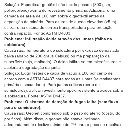
Solução: Especificar geotêxtil não tecido pesado (800 gsm,
polipropileno) acima do revestimento primário. Adicionar uma
camada de areia de 100 mm sobre o geotêxtil antes da
deposição do minério. Para alturas de queda elevadas (>5 m),
utilizar uma esteira de correia transportadora para proteção
contra impacto. Fonte: ASTM D4833.
Problema: Infiltração ácida através das juntas (falha na
soldadura).
Causa raiz: Temperatura de soldadura por extrusão demasiado
baixa (abaixo de 200 graus Celsius) ou má preparação da
superfície (suja, molhada). O ácido infiltra-se em microfissuras e
acelera a degradação da junta.
Solução: Exigir testes de caixa de vácuo a 100 por cento de
acordo com a ASTM D4437 para todas as juntas (revestimentos
primário e secundário). Para juntas críticas (perto de
sumidouros), aplicar revestimento epóxi resistente a ácidos sobre
a soldadura. Fonte: ASTM D4437.
Problema: O sistema de deteção de fugas falha (sem fluxo
para o sumidouro).
Causa raiz: Geonet comprimido sob o peso do aterro (obstruído
por finos). Além disso, o geonet não estava inclinado
adequadamente (declive mínimo de 2% para o poço de recolha).