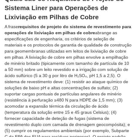
Sistema Liner para Operações de
Lixiviação em Pilhas de Cobre
A frase
requisitos de projeto do sistema de revestimento para
operações de lixiviação em pilhas de cobre
abrange as
especificações de engenharia, os critérios de seleção de
materiais e os protocolos de garantia de qualidade de construção
para geomembranas utilizadas em leitos de lixiviação de cobre
em pilhas. A lixiviação de cobre em pilhas envolve a empilhação
de minério britado (tipicamente com tamanho de partícula de 10
a 50 mm) sobre um leito revestido e a irrigação com solução de
ácido sulfúrico (5 a 30 g por litro de H₂SO₄, pH 1,5 a 2,5). O
sistema de revestimento deve: (1) resistir ao ataque químico de
soluções de baixo pH e altas concentrações de sulfato; (2)
suportar cargas pontuais de partículas angulares de minério
(resistência à perfuração ≥480 N para HDPE de 1,5 mm); (3)
acomodar a expansão térmica da circulação de ácido
(temperatura da solução entre 15 e 45 graus Celsius); (4)
fornecer capacidade de deteção de fugas (sistema de
revestimento duplo com camada de drenagem geocompósita); e
(5) cumprir os regulamentos ambientais (por exemplo, Subparte
C da EPA dos EUA para resíduos perigosos). O projeto padrão