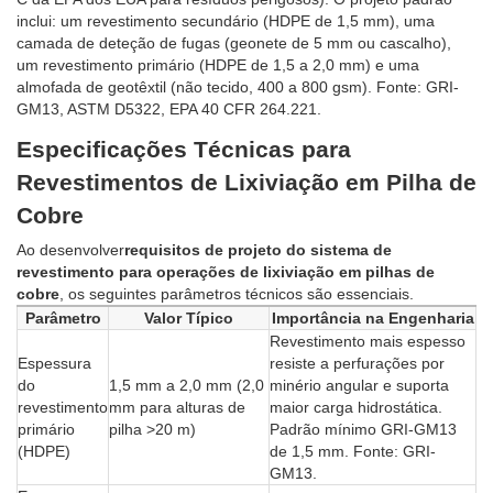
inclui: um revestimento secundário (HDPE de 1,5 mm), uma
camada de deteção de fugas (geonete de 5 mm ou cascalho),
um revestimento primário (HDPE de 1,5 a 2,0 mm) e uma
almofada de geotêxtil (não tecido, 400 a 800 gsm). Fonte: GRI-
GM13, ASTM D5322, EPA 40 CFR 264.221.
Especificações Técnicas para
Revestimentos de Lixiviação em Pilha de
Cobre
Ao desenvolver
requisitos de projeto do sistema de
revestimento para operações de lixiviação em pilhas de
cobre
, os seguintes parâmetros técnicos são essenciais.
Parâmetro
Valor Típico
Importância na Engenharia
Revestimento mais espesso
Espessura
resiste a perfurações por
do
1,5 mm a 2,0 mm (2,0
minério angular e suporta
revestimento
mm para alturas de
maior carga hidrostática.
primário
pilha >20 m)
Padrão mínimo GRI-GM13
(HDPE)
de 1,5 mm. Fonte: GRI-
GM13.