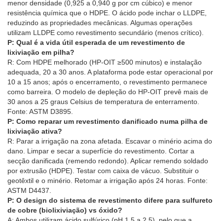
menor densidade (0,925 a 0,940 g por cm cúbico) e menor
resistência química que o HDPE. O ácido pode inchar o LLDPE,
reduzindo as propriedades mecânicas. Algumas operações
utilizam LLDPE como revestimento secundário (menos crítico).
P: Qual é a vida útil esperada de um revestimento de
lixiviação em pilha?
R: Com HDPE melhorado (HP-OIT ≥500 minutos) e instalação
adequada, 20 a 30 anos. A plataforma pode estar operacional por
10 a 15 anos; após o encerramento, o revestimento permanece
como barreira. O modelo de depleção do HP-OIT prevê mais de
30 anos a 25 graus Celsius de temperatura de enterramento.
Fonte: ASTM D3895.
P: Como reparar um revestimento danificado numa pilha de
lixiviação ativa?
R: Parar a irrigação na zona afetada. Escavar o minério acima do
dano. Limpar e secar a superfície do revestimento. Cortar a
secção danificada (remendo redondo). Aplicar remendo soldado
por extrusão (HDPE). Testar com caixa de vácuo. Substituir o
geotêxtil e o minério. Retomar a irrigação após 24 horas. Fonte:
ASTM D4437.
P: O design do sistema de revestimento difere para sulfureto
de cobre (biolixiviação) vs óxido?
A: Ambos utilizam ácido sulfúrico (pH 1,5 a 2,5), pelo que a