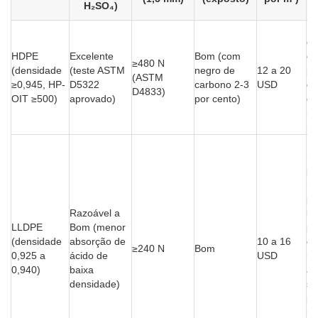
H₂SO₄)
Me
es
HDPE
Excelente
Bom (com
es
≥480 N
(densidade
(teste ASTM
negro de
12 a 20
pe
(ASTM
≥0,945, HP-
D5322
carbono 2-3
USD
da
D4833)
OIT ≥500)
aprovado)
por cento)
em
mi
re
N
re
pa
re
pr
Razoável a
li
LLDPE
Bom (menor
pi
(densidade
absorção de
10 a 16
co
≥240 N
Bom
0,925 a
ácido de
USD
re
0,940)
baixa
ác
densidade)
se
pa
re