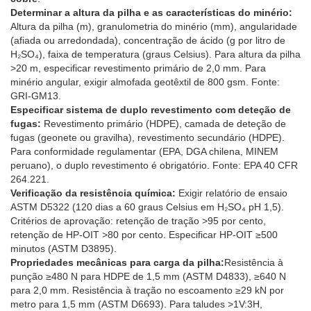
Determinar a altura da pilha e as características do minério:
Altura da pilha (m), granulometria do minério (mm), angularidade
(afiada ou arredondada), concentração de ácido (g por litro de
H₂SO₄), faixa de temperatura (graus Celsius). Para altura da pilha
>20 m, especificar revestimento primário de 2,0 mm. Para
minério angular, exigir almofada geotêxtil de 800 gsm. Fonte:
GRI-GM13.
Especificar sistema de duplo revestimento com deteção de
fugas:
Revestimento primário (HDPE), camada de deteção de
fugas (geonete ou gravilha), revestimento secundário (HDPE).
Para conformidade regulamentar (EPA, DGA chilena, MINEM
peruano), o duplo revestimento é obrigatório. Fonte: EPA 40 CFR
264.221.
Verificação da resistência química:
Exigir relatório de ensaio
ASTM D5322 (120 dias a 60 graus Celsius em H₂SO₄ pH 1,5).
Critérios de aprovação: retenção de tração >95 por cento,
retenção de HP-OIT >80 por cento. Especificar HP-OIT ≥500
minutos (ASTM D3895).
Propriedades mecânicas para carga da pilha:
Resistência à
punção ≥480 N para HDPE de 1,5 mm (ASTM D4833), ≥640 N
para 2,0 mm. Resistência à tração no escoamento ≥29 kN por
metro para 1,5 mm (ASTM D6693). Para taludes >1V:3H,