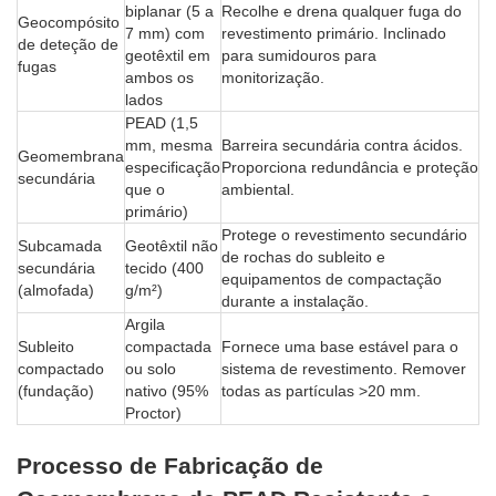
biplanar (5 a
Recolhe e drena qualquer fuga do
Geocompósito
7 mm) com
revestimento primário. Inclinado
de deteção de
geotêxtil em
para sumidouros para
fugas
ambos os
monitorização.
lados
PEAD (1,5
mm, mesma
Barreira secundária contra ácidos.
Geomembrana
especificação
Proporciona redundância e proteção
secundária
que o
ambiental.
primário)
Protege o revestimento secundário
Subcamada
Geotêxtil não
de rochas do subleito e
secundária
tecido (400
equipamentos de compactação
(almofada)
g/m²)
durante a instalação.
Argila
Subleito
compactada
Fornece uma base estável para o
compactado
ou solo
sistema de revestimento. Remover
(fundação)
nativo (95%
todas as partículas >20 mm.
Proctor)
Processo de Fabricação de