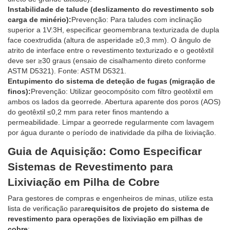
Instabilidade de talude (deslizamento do revestimento sob
carga de minério):
Prevenção: Para taludes com inclinação
superior a 1V:3H, especificar geomembrana texturizada de dupla
face coextrudida (altura de asperidade ≥0,3 mm). O ângulo de
atrito de interface entre o revestimento texturizado e o geotêxtil
deve ser ≥30 graus (ensaio de cisalhamento direto conforme
ASTM D5321). Fonte: ASTM D5321.
Entupimento do sistema de deteção de fugas (migração de
finos):
Prevenção: Utilizar geocompósito com filtro geotêxtil em
ambos os lados da georrede. Abertura aparente dos poros (AOS)
do geotêxtil ≤0,2 mm para reter finos mantendo a
permeabilidade. Limpar a georrede regularmente com lavagem
por água durante o período de inatividade da pilha de lixiviação.
Guia de Aquisição: Como Especificar
Sistemas de Revestimento para
Lixiviação em Pilha de Cobre
Para gestores de compras e engenheiros de minas, utilize esta
lista de verificação para
requisitos de projeto do sistema de
revestimento para operações de lixiviação em pilhas de
cobre
: