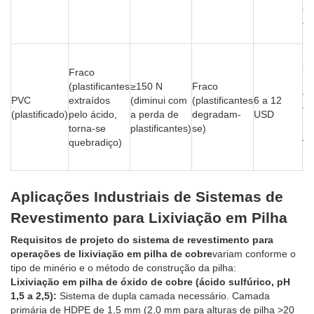
se
em
pr
Nã
pa
Fraco
re
(plastificantes
≥150 N
Fraco
de
PVC
extraídos
(diminui com
(plastificantes
6 a 12
em
(plastificado)
pelo ácido,
a perda de
degradam-
USD
ma
torna-se
plastificantes)
se)
ju
quebradiço)
(E
Pe
Aplicações Industriais de Sistemas de
Revestimento para Lixiviação em Pilha
Requisitos de projeto do sistema de revestimento para
operações de lixiviação em pilha de cobre
variam conforme o
tipo de minério e o método de construção da pilha:
Lixiviação em pilha de óxido de cobre (ácido sulfúrico, pH
1,5 a 2,5):
Sistema de dupla camada necessário. Camada
primária de HDPE de 1,5 mm (2,0 mm para alturas de pilha >20