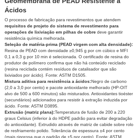
Geomembrana de PEAD Resistente a
Ácidos
O processo de fabricação para revestimentos que atendem
requisitos de projeto do sistema de revestimento para
operações de lixiviação em pilhas de cobre
deve garantir
resistência química melhorada.
Seleção de matéria-prima (PEAD virgem com alta densidade):
Resina de PEAD com densidade ≥0,945 g por cm cúbico e MFI
0,1 a 0,3 g por 10 min é selecionada. O certificado de resina do
produtor de polímero confirma que não há conteúdo reciclado
(resina reciclada contém resíduos de catalisador que são
lixiviados por ácido). Fonte: ASTM D1505.
Mistura aditiva para resistência a ácidos:
Negro de carbono
(2,0 a 3,0 por cento) e pacote antioxidante melhorado (HP-OIT
alvo de 500 a 600 minutos) são misturados. Antioxidantes tioéster
(secundários) adicionados para resistir à extração induzida por
ácido. Fonte: ASTM D3895.
Extrusão (matriz plana):
Temperatura de fusão de 200 a 220
graus Celsius (inferior à do HDPE padrão para evitar degradação
do antioxidante). Extrudido através de matriz de cabide sobre rolo
de resfriamento polido. Tolerância de espessura ±4 por cento
(mais rigorosa que o padrão de ±5 por cento). Fonte: ASTM