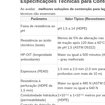
Especificações Técnicas para Con
Ao avaliar…
melhores soluções de contenção para la
técnicos são essenciais.
Parâmetro
Valor Típico (Revestime
Faixa de resistência ao
pH 1,5 a 14 (HDPE)
pH
Menos de 5% de alteração nas 
Resistência ao ácido
de tração após 120 dias a 60°
clorídrico (teste)
de pH 1,5 (ASTM D5322)
HP-OIT (longevidade
Maior ou igual a 500 minutos 
antioxidante)
– grau melhorado
1,5 mm a 2,0 mm (2,0 mm para
Espessura (PEAD)
profundos com mais de 10 m)
Resistência à
Maior ou igual a 480 N (ASTM 
perfuração (HDPE de
mm maior ou igual a 640 N
1,5 mm)
Condutividade hidráulica
1×10⁻¹⁴ a 1×10⁻¹⁵ metros por 
(permeabilidade)
(HDPE)
Camada de deteção de