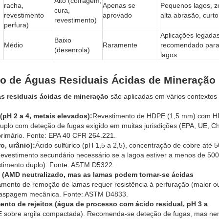
Alto (cofragem,
racha,
Apenas se
Pequenos lagos, z
cura,
revestimento
aprovado
alta abrasão, curt
revestimento)
perfura)
Aplicações legada
Baixo
Médio
Raramente
recomendado para
(desenrola)
lagos
ão de Águas Residuais Ácidas de Mineração
s residuais ácidas de mineração
são aplicadas em vários contextos
pH 2 a 4, metais elevados):
Revestimento de HDPE (1,5 mm) com H
uplo com deteção de fugas exigido em muitas jurisdições (EPA, UE, Chi
primário. Fonte: EPA 40 CFR 264.221.
o, urânio):
Ácido sulfúrico (pH 1,5 a 2,5), concentração de cobre até 5
Revestimento secundário necessário se a lagoa estiver a menos de 50
stimento duplo). Fonte: ASTM D5322.
 (AMD neutralizado, mas as lamas podem tornar-se ácidas
ento de remoção de lamas requer resistência à perfuração (maior ou
 raspagem mecânica. Fonte: ASTM D4833.
to de rejeitos (água de processo com ácido residual, pH 3 a
 sobre argila compactada). Recomenda-se deteção de fugas, mas n