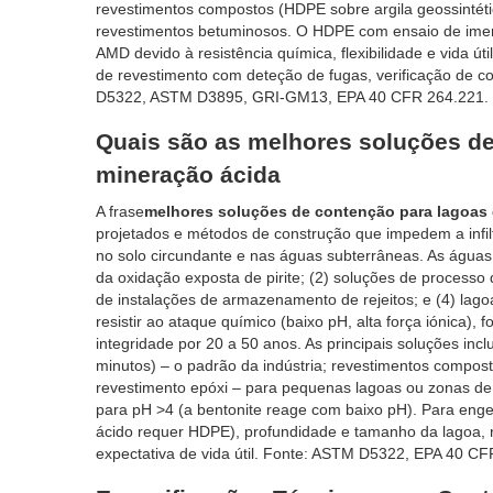
revestimentos compostos (HDPE sobre argila geossintétic
revestimentos betuminosos. O HDPE com ensaio de imer
AMD devido à resistência química, flexibilidade e vida ú
de revestimento com deteção de fugas, verificação de co
D5322, ASTM D3895, GRI-GM13, EPA 40 CFR 264.221.
Quais são as melhores soluções de
mineração ácida
A frase
melhores soluções de contenção para lagoas 
projetados e métodos de construção que impedem a infilt
no solo circundante e nas águas subterrâneas. As água
da oxidação exposta de pirite; (2) soluções de processo d
de instalações de armazenamento de rejeitos; e (4) lag
resistir ao ataque químico (baixo pH, alta força iónica),
integridade por 20 a 50 anos. As principais soluções 
minutos) – o padrão da indústria; revestimentos compos
revestimento epóxi – para pequenas lagoas ou zonas de 
para pH >4 (a bentonite reage com baixo pH). Para engen
ácido requer HDPE), profundidade e tamanho da lagoa, r
expectativa de vida útil. Fonte: ASTM D5322, EPA 40 C