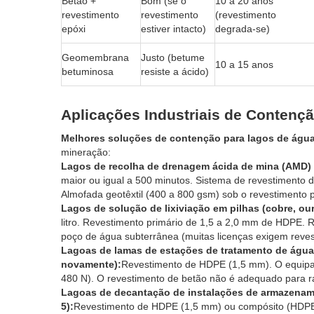
Betão +
Bom (se o
10 a 20 anos
revestimento
revestimento
(revestimento
epóxi
estiver intacto)
degrada-se)
Geomembrana
Justo (betume
10 a 15 anos
betuminosa
resiste a ácido)
Aplicações Industriais de Contenç
Melhores soluções de contenção para lagos de água
mineração:
Lagos de recolha de drenagem ácida de mina (AMD) (
maior ou igual a 500 minutos. Sistema de revestimento d
Almofada geotêxtil (400 a 800 gsm) sob o revestimento 
Lagos de solução de lixiviação em pilhas (cobre, our
litro. Revestimento primário de 1,5 a 2,0 mm de HDPE. 
poço de água subterrânea (muitas licenças exigem reve
Lagoas de lamas de estações de tratamento de água
novamente):
Revestimento de HDPE (1,5 mm). O equipam
480 N). O revestimento de betão não é adequado para
Lagoas de decantação de instalações de armazenamen
5):
Revestimento de HDPE (1,5 mm) ou compósito (HDPE