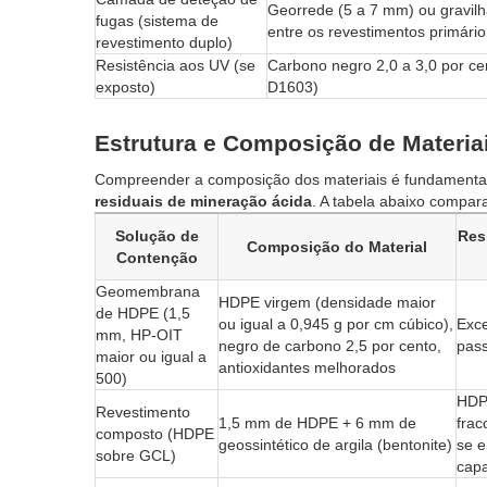
Georrede (5 a 7 mm) ou gravil
fugas (sistema de
entre os revestimentos primári
revestimento duplo)
Resistência aos UV (se
Carbono negro 2,0 a 3,0 por c
exposto)
D1603)
Estrutura e Composição de Materia
Compreender a composição dos materiais é fundamental
residuais de mineração ácida
. A tabela abaixo compar
Solução de
Res
Composição do Material
Contenção
Geomembrana
HDPE virgem (densidade maior
de HDPE (1,5
ou igual a 0,945 g por cm cúbico),
Exce
mm, HP-OIT
negro de carbono 2,5 por cento,
pas
maior ou igual a
antioxidantes melhorados
500)
HDP
Revestimento
1,5 mm de HDPE + 6 mm de
frac
composto (HDPE
geossintético de argila (bentonite)
se e
sobre GCL)
cap