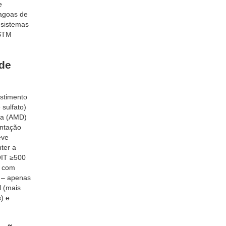
e
lagoas de
 sistemas
ASTM
 de
estimento
sulfato)
na (AMD)
antação
eve
nter a
OIT ≥500
s com
s – apenas
l (mais
) e