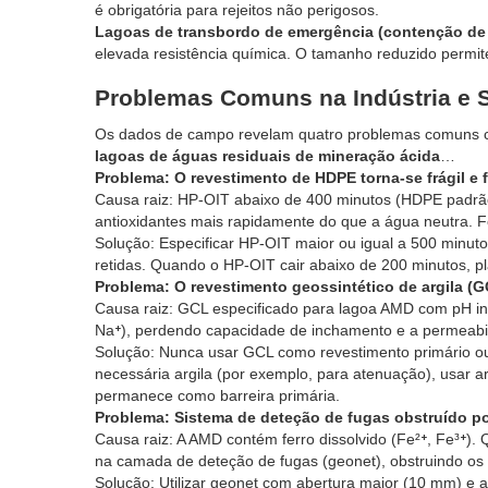
é obrigatória para rejeitos não perigosos.
Lagoas de transbordo de emergência (contenção de 
elevada resistência química. O tamanho reduzido permite
Problemas Comuns na Indústria e 
Os dados de campo revelam quatro problemas comuns 
lagoas de águas residuais de mineração ácida
…
Problema: O revestimento de HDPE torna-se frágil e
Causa raiz: HP-OIT abaixo de 400 minutos (HDPE padrão
antioxidantes mais rapidamente do que a água neutra.
Solução: Especificar HP-OIT maior ou igual a 500 minu
retidas. Quando o HP-OIT cair abaixo de 200 minutos, 
Problema: O revestimento geossintético de argila (
Causa raiz: GCL especificado para lagoa AMD com pH infe
Na⁺), perdendo capacidade de inchamento e a permeabi
Solução: Nunca usar GCL como revestimento primário ou 
necessária argila (por exemplo, para atenuação), usar 
permanece como barreira primária.
Problema: Sistema de deteção de fugas obstruído por p
Causa raiz: A AMD contém ferro dissolvido (Fe²⁺, Fe³⁺)
na camada de deteção de fugas (geonet), obstruindo os 
Solução: Utilizar geonet com abertura maior (10 mm) e alt