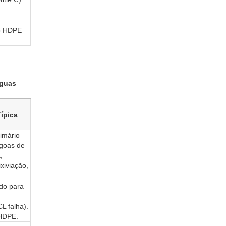
 o HDPE
águas
ípica
imário
agoas de
,
ixiviação,
do para
L falha).
 HDPE.