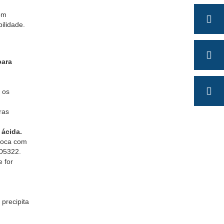
om
ilidade.
para
 os
ras
 ácida.
troca com
 D5322.
 for
precipita