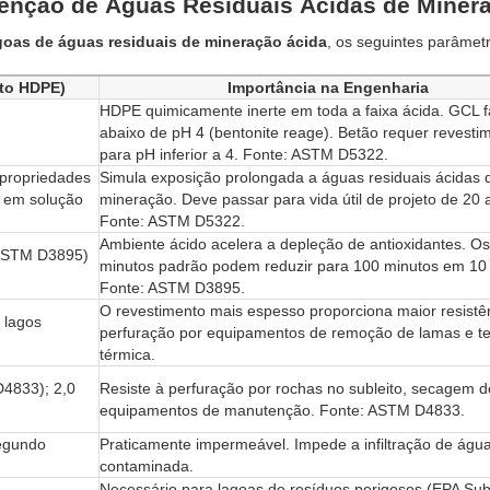
tenção de Águas Residuais Ácidas de Miner
goas de águas residuais de mineração ácida
, os seguintes parâmet
nto HDPE)
Importância na Engenharia
HDPE quimicamente inerte em toda a faixa ácida. GCL f
abaixo de pH 4 (bentonite reage). Betão requer revesti
para pH inferior a 4. Fonte: ASTM D5322.
propriedades
Simula exposição prolongada a águas residuais ácidas 
C em solução
mineração. Deve passar para vida útil de projeto de 20 
Fonte: ASTM D5322.
Ambiente ácido acelera a depleção de antioxidantes. O
(ASTM D3895)
minutos padrão podem reduzir para 100 minutos em 10
Fonte: ASTM D3895.
O revestimento mais espesso proporciona maior resistê
 lagos
perfuração por equipamentos de remoção de lamas e t
térmica.
D4833); 2,0
Resiste à perfuração por rochas no subleito, secagem 
equipamentos de manutenção. Fonte: ASTM D4833.
segundo
Praticamente impermeável. Impede a infiltração de águ
contaminada.
Necessário para lagoas de resíduos perigosos (EPA Subt