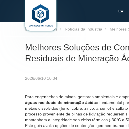
Lar
Lar
Notícias
Notícias da Indústria
Melhores 
Melhores Soluções de Co
Residuais de Mineração Ác
2026/06/10 10:34
Para engenheiros de minas, gestores ambientais e empre
águas residuais de mineração ácida
é fundamental para
metais dissolvidos (ferro, cobre, zinco, arsénio) e sul
processo proveniente de pilhas de lixiviação requerem s
mantenham a integridade sob ciclos térmicos (-30°C a
Este guia avalia opções de contenção: geomembranas d