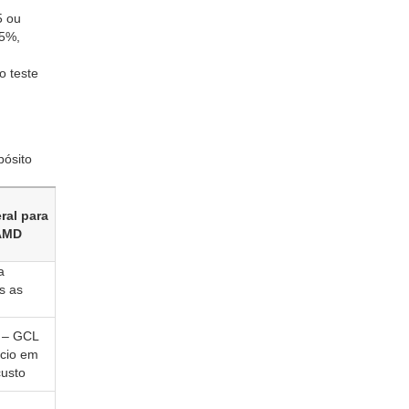
5 ou
95%,
o teste
ósito
ral para
AMD
a
s as
 – GCL
ício em
custo