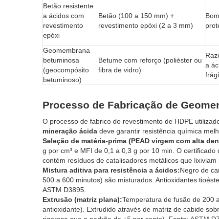
Betão resistente
a ácidos com
Betão (100 a 150 mm) +
Bom 
revestimento
revestimento epóxi (2 a 3 mm)
prot
epóxi
Geomembrana
Razo
betuminosa
Betume com reforço (poliéster ou
a ác
(geocompósito
fibra de vidro)
frág
betuminoso)
Processo de Fabricação de Geome
O processo de fabrico do revestimento de HDPE utiliza
mineração ácida
deve garantir resistência química mel
Seleção de matéria-prima (PEAD virgem com alta den
g por cm³ e MFI de 0,1 a 0,3 g por 10 min. O certificado
contém resíduos de catalisadores metálicos que lixivia
Mistura aditiva para resistência a ácidos:
Negro de car
500 a 600 minutos) são misturados. Antioxidantes tioéste
ASTM D3895.
Extrusão (matriz plana):
Temperatura de fusão de 200 a
antioxidante). Extrudido através de matriz de cabide sob