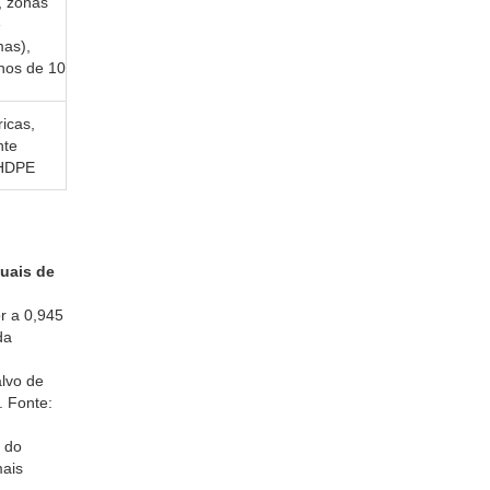
, zonas
e
mas),
nos de 10
ricas,
nte
 HDPE
uais de
r a 0,945
da
alvo de
. Fonte:
o do
mais