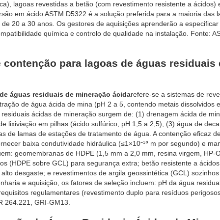
a), lagoas revestidas a betão (com revestimento resistente a ácidos) 
são em ácido ASTM D5322 é a solução preferida para a maioria das 
til de 20 a 30 anos. Os gestores de aquisições aprenderão a especificar
mpatibilidade química e controlo de qualidade na instalação. Fonte: 
 contenção para lagoas de águas residuais
de águas residuais de mineração ácida
refere-se a sistemas de rev
ração de água ácida de mina (pH 2 a 5, contendo metais dissolvidos e 
s residuais ácidas de mineração surgem de: (1) drenagem ácida de mi
e lixiviação em pilhas (ácido sulfúrico, pH 1,5 a 2,5); (3) água de dec
oas de lamas de estações de tratamento de água. A contenção eficaz d
 fornecer baixa condutividade hidráulica (≤1×10⁻¹⁰ m por segundo) e ma
incluem: geomembranas de HDPE (1,5 mm a 2,0 mm, resina virgem, HP-
tos (HDPE sobre GCL) para segurança extra; betão resistente a ácido
alto desgaste; e revestimentos de argila geossintética (GCL) sozinho
haria e aquisição, os fatores de seleção incluem: pH da água residua
equisitos regulamentares (revestimento duplo para resíduos perigosos
FR 264.221, GRI-GM13.