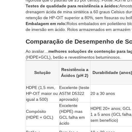
rigorosa que o padrão de ±5 por cento). Fonte: ASTM D
Testes de qualidade para resistência a ácidos:
Amostr
drenagem ácida de mina sintética a 60 graus Celsius dur
retenção de HP-OIT superior a 80%, sem fissuras ou bolh
Embalagem em rolo:
Rolos embalados em polietileno bl
de imersão em ácido. Rolos armazenados em armazém fr
Comparação de Desempenho de So
Ao avaliar…
melhores soluções de contenção para la
(HDPE+GCL), betão e revestimentos betuminosos.
Resistência a
Solução
Durabilidade (anos
Ácidos (pH 2)
HDPE (1,5 mm,
Excelente (teste
HP-OIT maior ou
ASTM D5322
20 a 30 anos
igual a 500)
aprovado)
Excelente
HDPE 20+ anos; GCL
Compósito
(HDPE) mas
1 a 5 anos (GCL falha
(HDPE + GCL)
GCL falha em
sem benefício)
ácido