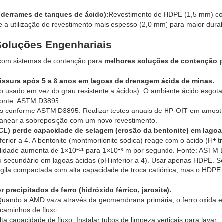
derrames de tanques de ácido):
Revestimento de HDPE (1,5 mm) c
 a utilização de revestimento mais espesso (2,0 mm) para maior durab
Soluções Engenhariais
com sistemas de contenção para
melhores soluções de contenção 
 fissura após 5 a 8 anos em lagoas de drenagem ácida de minas.
 usado em vez do grau resistente a ácidos). O ambiente ácido esgota
 Fonte: ASTM D3895.
tos conforme ASTM D3895. Realizar testes anuais de HP-OIT em amost
planear a sobreposição com um novo revestimento.
GCL) perde capacidade de selagem (erosão da bentonite) em lagoa
rior a 4. A bentonite (montmorilonite sódica) reage com o ácido (H⁺ 
lidade aumenta de 1×10⁻¹¹ para 1×10⁻⁸ m por segundo. Fonte: ASTM
secundário em lagoas ácidas (pH inferior a 4). Usar apenas HDPE. Se
argila compactada com alta capacidade de troca catiónica, mas o HDPE
recipitados de ferro (hidróxido férrico, jarosite).
. Quando a AMD vaza através da geomembrana primária, o ferro oxida e 
caminhos de fluxo.
a capacidade de fluxo. Instalar tubos de limpeza verticais para lavar