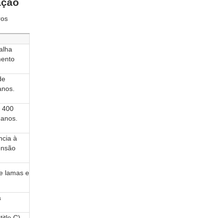
ação
ros
alha
mento
de
anos.
s 400
 anos.
ncia à
ensão
de lamas e
a
itle C).