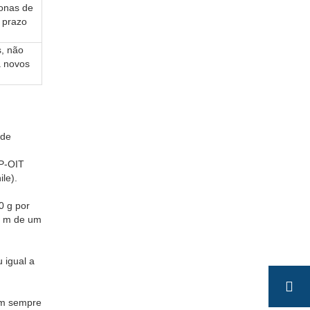
onas de
o prazo
s, não
 novos
 de
P-OIT
le).
0 g por
0 m de um
 igual a
em sempre