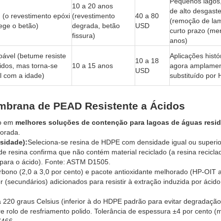
Pequenos lagos
10 a 20 anos
de alto desgast
(o revestimento epóxi
(revestimento
40 a 80
(remoção de la
ege o betão)
degrada, betão
USD
curto prazo (me
fissura)
anos)
ável (betume resiste
Aplicações histó
10 a 18
idos, mas torna-se
10 a 15 anos
agora amplame
USD
il com a idade)
substituído por
mbrana de PEAD Resistente a Ácidos
do em
melhores soluções de contenção para lagoas de águas resid
horada.
sidade):
Seleciona-se resina de HDPE com densidade igual ou superio
 de resina confirma que não contém material reciclado (a resina recicla
m para o ácido). Fonte: ASTM D1505.
bono (2,0 a 3,0 por cento) e pacote antioxidante melhorado (HP-OIT 
r (secundários) adicionados para resistir à extração induzida por ácido
 220 graus Celsius (inferior à do HDPE padrão para evitar degradaçã
re rolo de resfriamento polido. Tolerância de espessura ±4 por cento (