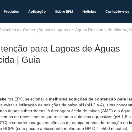
Produtos
Aplicação
Sobre BPM
Notícias
Contacte-nos
Soluções de Contenção para Lagoas de Águas Residuais de Mineração
ntenção para Lagoas de Águas
ida | Guia
iteiros EPC, selecionar o
melhores soluções de contenção para la
 evitar a infiltração de soluções de baixo pH (pH 2 a 4), altas concen
fato nas águas subterrâneas. A drenagem ácida de minas (AMD) e a água
istemas de revestimento que resistam a químicos agressivos (pH 1,5 a 
 50°C) e suportem cargas mecânicas de equipamentos de remoção de l
e HDPE (com pacote antioxidante melhorado HP-OIT ≥500 minutos),