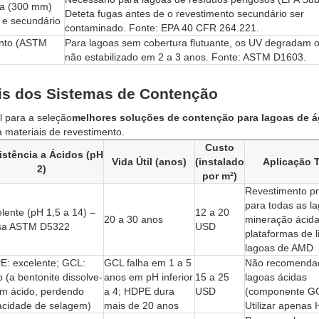
ha (300 mm)
Deteta fugas antes de o revestimento secundário ser
o e secundário
contaminado. Fonte: EPA 40 CFR 264.221.
ento (ASTM
Para lagoas sem cobertura flutuante, os UV degradam
não estabilizado em 2 a 3 anos. Fonte: ASTM D1603.
is dos Sistemas de Contenção
 para a seleção
melhores soluções de contenção para lagoas de 
a materiais de revestimento.
Custo
istência a Ácidos (pH
Vida Útil (anos)
(instalado
Aplicação T
2)
por m²)
Revestimento pr
para todas as l
lente (pH 1,5 a 14) –
12 a 20
20 a 30 anos
mineração ácida
sa ASTM D5322
USD
plataformas de l
lagoas de AMD
E: excelente; GCL:
GCL falha em 1 a 5
Não recomenda
o (a bentonite dissolve-
anos em pH inferior
15 a 25
lagoas ácidas
m ácido, perdendo
a 4; HDPE dura
USD
(componente GC
acidade de selagem)
mais de 20 anos
Utilizar apenas