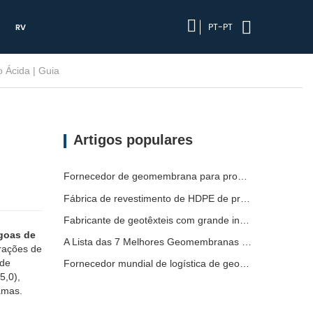
PT-PT
RV
 Ácida | Guia
Artigos populares
Fornecedor de geomembrana para promotores de infraestruturas
Fábrica de revestimento de HDPE de produção rápida
Fabricante de geotêxteis com grande inventário
goas de
A Lista das 7 Melhores Geomembranas HDPE 2mm
trações de
 de
Fornecedor mundial de logística de geomembrana
5,0),
amas.