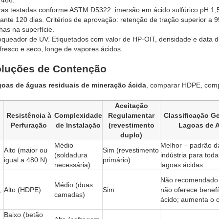
7466.
as testadas conforme ASTM D5322: imersão em ácido sulfúrico pH 1,
ante 120 dias. Critérios de aprovação: retenção de tração superior a 
as na superfície.
oqueador de UV. Etiquetados com valor de HP-OIT, densidade e data d
esco e seco, longe de vapores ácidos.
luções de Contenção
goas de águas residuais de mineração ácida
, comparar HDPE, comp
Aceitação
Resistência à
Complexidade
Regulamentar
Classificação Ge
)
Perfuração
de Instalação
(revestimento
Lagoas de 
duplo)
Médio
Melhor – padrão d
Alto (maior ou
Sim (revestimento
(soldadura
indústria para toda
igual a 480 N)
primário)
necessária)
lagoas ácidas
Não recomendado
Médio (duas
,
Alto (HDPE)
Sim
não oferece benef
camadas)
ácido; aumenta o 
Baixo (betão