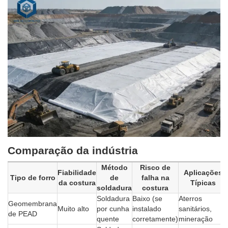
Comparação da indústria
Método
Risco de
Fiabilidade
Aplicações
Tipo de forro
de
falha na
da costura
Típicas
soldadura
costura
Soldadura
Baixo (se
Aterros
Geomembrana
Muito alto
por cunha
instalado
sanitários,
de PEAD
quente
corretamente)
mineração