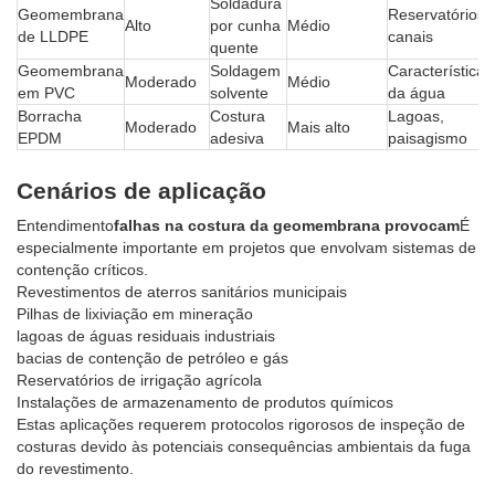
Soldadura
Geomembrana
Reservatórios,
Alto
por cunha
Médio
de LLDPE
canais
quente
Geomembrana
Soldagem
Características
Moderado
Médio
em PVC
solvente
da água
Borracha
Costura
Lagoas,
Moderado
Mais alto
EPDM
adesiva
paisagismo
Cenários de aplicação
Entendimento
falhas na costura da geomembrana provocam
É
especialmente importante em projetos que envolvam sistemas de
contenção críticos.
Revestimentos de aterros sanitários municipais
Pilhas de lixiviação em mineração
lagoas de águas residuais industriais
bacias de contenção de petróleo e gás
Reservatórios de irrigação agrícola
Instalações de armazenamento de produtos químicos
Estas aplicações requerem protocolos rigorosos de inspeção de
costuras devido às potenciais consequências ambientais da fuga
do revestimento.