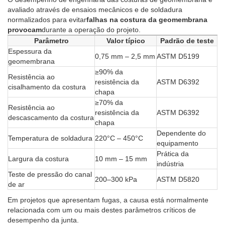
avaliado através de ensaios mecânicos e de soldadura
normalizados para evitar
falhas na costura da geomembrana
provocam
durante a operação do projeto.
Parâmetro
Valor típico
Padrão de teste
Espessura da
0,75 mm – 2,5 mm
ASTM D5199
geomembrana
≥90% da
Resistência ao
resistência da
ASTM D6392
cisalhamento da costura
chapa
≥70% da
Resistência ao
resistência da
ASTM D6392
descascamento da costura
chapa
Dependente do
Temperatura de soldadura
220°C – 450°C
equipamento
Prática da
Largura da costura
10 mm – 15 mm
indústria
Teste de pressão do canal
200–300 kPa
ASTM D5820
de ar
Em projetos que apresentam fugas, a causa está normalmente
relacionada com um ou mais destes parâmetros críticos de
desempenho da junta.