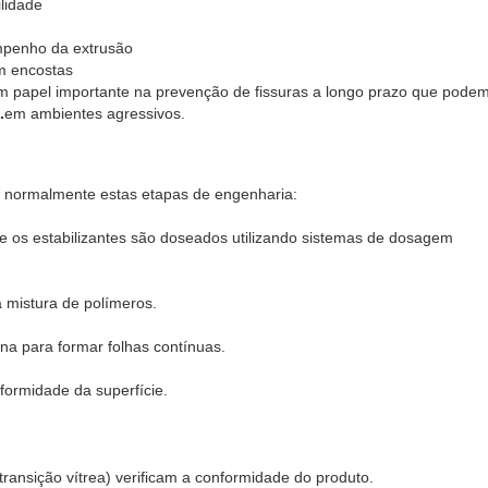
lidade
mpenho da extrusão
em encostas
m papel importante na prevenção de fissuras a longo prazo que podem
.
em ambientes agressivos.
 normalmente estas etapas de engenharia:
e os estabilizantes são doseados utilizando sistemas de dosagem
 mistura de polímeros.
ana para formar folhas contínuas.
formidade da superfície.
ransição vítrea) verificam a conformidade do produto.