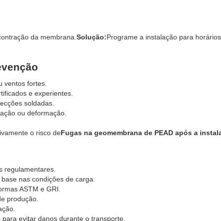
 contração da membrana.
Solução:
Programe a instalação para horário
revenção
u ventos fortes.
ificados e experientes.
secções soldadas.
nação ou deformação.
ivamente o risco de
Fugas na geomembrana de PEAD após a instal
as regulamentares.
base nas condições de carga.
 normas ASTM e GRI.
 de produção.
ação.
para evitar danos durante o transporte.