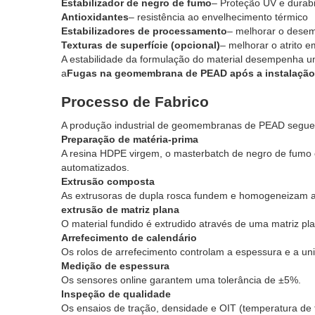
Estabilizador de negro de fumo
– Proteção UV e durabi
Antioxidantes
– resistência ao envelhecimento térmico
Estabilizadores de processamento
– melhorar o dese
Texturas de superfície (opcional)
– melhorar o atrito 
A estabilidade da formulação do material desempenha u
a
Fugas na geomembrana de PEAD após a instalação
Processo de Fabrico
A produção industrial de geomembranas de PEAD segue
Preparação de matéria-prima
A resina HDPE virgem, o masterbatch de negro de fumo 
automatizados.
Extrusão composta
As extrusoras de dupla rosca fundem e homogeneizam a
extrusão de matriz plana
O material fundido é extrudido através de uma matriz pl
Arrefecimento de calendário
Os rolos de arrefecimento controlam a espessura e a uni
Medição de espessura
Os sensores online garantem uma tolerância de ±5%.
Inspeção de qualidade
Os ensaios de tração, densidade e OIT (temperatura de t