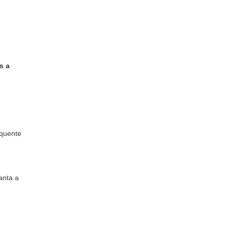
s a
 quente
anta a