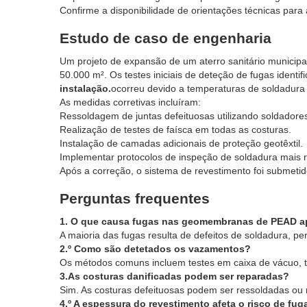
Confirme a disponibilidade de orientações técnicas para 
Estudo de caso de engenharia
Um projeto de expansão de um aterro sanitário munici
50.000 m². Os testes iniciais de deteção de fugas identif
instalação.
ocorreu devido a temperaturas de soldadura 
As medidas corretivas incluíram:
Ressoldagem de juntas defeituosas utilizando soldadore
Realização de testes de faísca em todas as costuras.
Instalação de camadas adicionais de proteção geotêxtil.
Implementar protocolos de inspeção de soldadura mais r
Após a correção, o sistema de revestimento foi submetid
Perguntas frequentes
1. O que causa fugas nas geomembranas de PEAD ap
A maioria das fugas resulta de defeitos de soldadura, p
2.º Como são detetados os vazamentos?
Os métodos comuns incluem testes em caixa de vácuo, tes
3.As costuras danificadas podem ser reparadas?
Sim. As costuras defeituosas podem ser ressoldadas ou
4.º A espessura do revestimento afeta o risco de fug