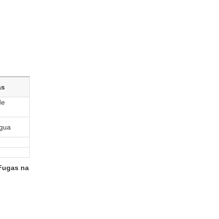
as
de
água
Fugas na