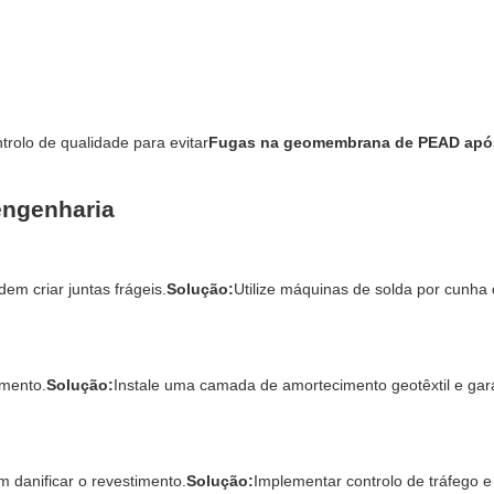
rolo de qualidade para evitar
Fugas na geomembrana de PEAD apó
engenharia
em criar juntas frágeis.
Solução:
Utilize máquinas de solda por cunha
imento.
Solução:
Instale uma camada de amortecimento geotêxtil e gar
anificar o revestimento.
Solução:
Implementar controlo de tráfego e