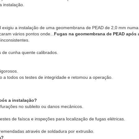
a instalação.
pal exigiu a instalação de uma geomembrana de PEAD de 2,0 mm numa
icaram vários pontos onde...
Fugas na geomembrana de PEAD após 
inconsistentes.
s de cunha quente calibrados.
igorosos.
o a todos os testes de integridade e retomou a operação.
ós a instalação?
erfurações no subleito ou danos mecânicos.
tes de faísca e inspeções para localização de fugas elétricas.
 remendadas através de soldadura por extrusão.
a?