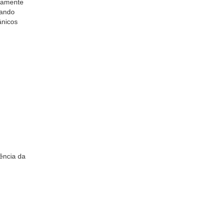
plamente
ando
ânicos
ência da