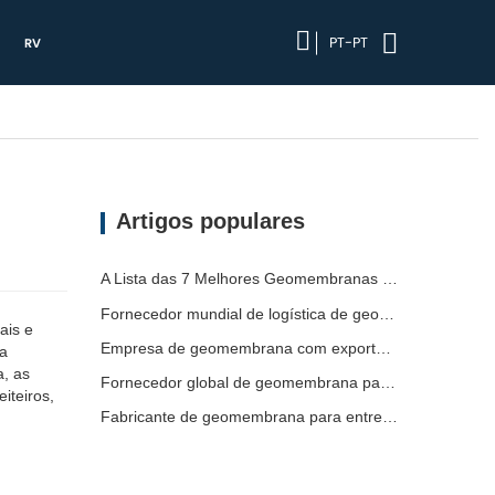
PT-PT
RV
Artigos populares
A Lista das 7 Melhores Geomembranas HDPE 2mm
Fornecedor mundial de logística de geomembrana
ais e
Empresa de geomembrana com exportação direta de fábrica
 a
a, as
Fornecedor global de geomembrana para envio
iteiros,
Fabricante de geomembrana para entrega de projetos