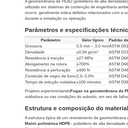
A geomembrana de PEAD (polietileno de alta densidade)
utilizado em sistemas de contenção de engenharia ambient
ocorre, geralmente indica defeitos relacionados com a s
durante a instalação ou operação.
Parâmetros e especificações técni
Parâmetro
Valor típico
Padrão de
Grossura
0,5 mm – 3,0 mm
ASTM D5
Densidade
≥0,94 g/cm³
ASTM D1
Resistência à tracção
≥27 MPa
ASTM D6
Alongamento na rotura
≥700%
ASTM D6
Resistência à perfuração
≥480 N
ASTM D4
Conteúdo de negro de fumo
2,0–3,0%
ASTM D4
Tempo de indução oxidativa
≥100 minutos
ASTM D3
Projetos experimentando
Fugas na geomembrana de PE
soldadura ou nas condições do subsolo, em vez de falhas
Estrutura e composição do materia
A estrutura típica de um revestimento de geomembrana 
Matriz polimérica HDPE
– polietileno de alta densidade