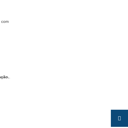
s com
ação.
.