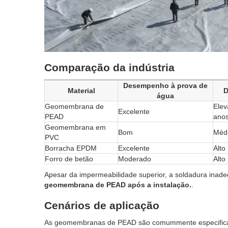
Comparação da indústria
Desempenho à prova de
Material
D
água
Geomembrana de
Elev
Excelente
PEAD
anos
Geomembrana em
Bom
Méd
PVC
Borracha EPDM
Excelente
Alto
Forro de betão
Moderado
Alto
Apesar da impermeabilidade superior, a soldadura inade
geomembrana de PEAD após a instalação.
.
Cenários de aplicação
As geomembranas de PEAD são comummente especificad