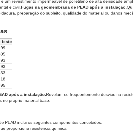
 é um revestimento impermeável de polietileno de alta densidade am
al e civil.
Fugas na geomembrana de PEAD após a instalação.
Qu
oldadura, preparação do subleito, qualidade do material ou danos mec
cas
 teste
199
505
693
693
833
218
895
AD após a instalação.
Revelam-se frequentemente desvios na resist
 no próprio material base.
l
de PEAD inclui os seguintes componentes concebidos:
 que proporciona resistência química