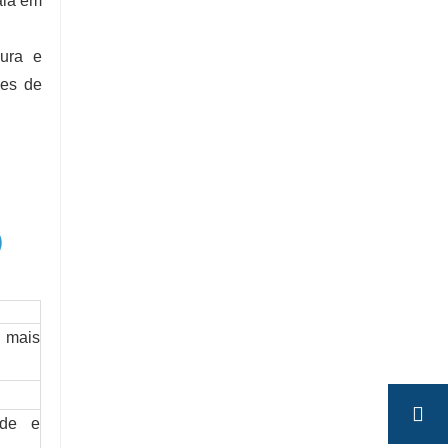
ala em
gura e
des de
)
s mais
ade e