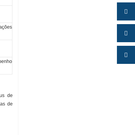
mações
penho
aus de
oas de