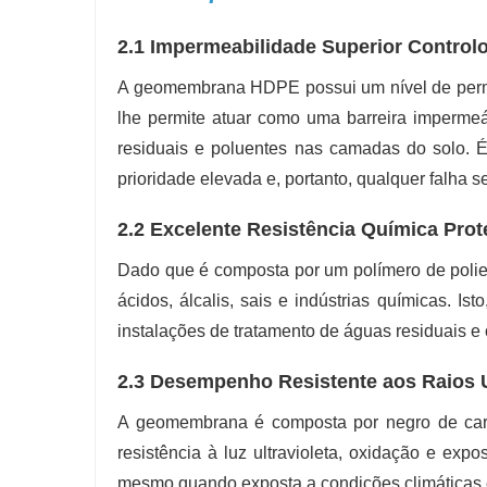
2.1 Impermeabilidade Superior Control
A geomembrana HDPE possui um nível de permeab
lhe permite atuar como uma barreira impermeáv
residuais e poluentes nas camadas do solo. É
prioridade elevada e, portanto, qualquer falha se
2.2 Excelente Resistência Química Prot
Dado que é composta por um polímero de poliet
ácidos, álcalis, sais e indústrias químicas. Is
instalações de tratamento de águas residuais e
2.3 Desempenho Resistente aos Raios U
A geomembrana é composta por negro de carb
resistência à luz ultravioleta, oxidação e expo
mesmo quando exposta a condições climáticas 