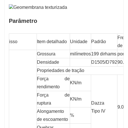
Parâmetro
Freq
isso
Item detalhado
Unidade
Padrão
de te
Grossura
milímetros
199 dirhams
por r
Densidade
D1505/D792
90.0
Propriedades de tração
Força de
KN/m
rendimento
Força de
KN/m
ruptura
Dazza
9.00
Tipo IV
Alongamento
%
de escoamento
Quebrar