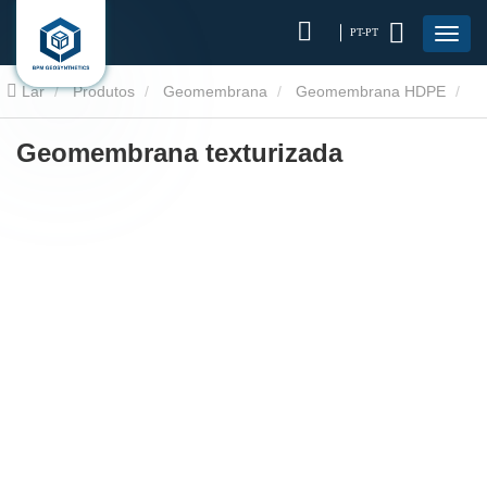
PT-PT
Lar
Produtos
Geomembrana
Geomembrana HDPE
Geomembrana texturizada
Geomembrana texturizada