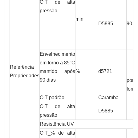
OlT de alta
pressão
min
D5885
90.0
Envelhecimento
em forno a 85°C
Referência
mantido após
%
d5721
Propriedades
90 dias
por 
form
OlT padrão
Caramba
OlT de alta
D5885
pressão
Resistência UV
OlT_% de alta