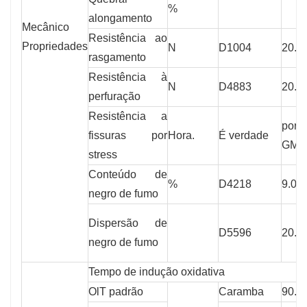
%
alongamento
Mecânico
Resistência ao
Propriedades
N
D1004
20.0
rasgamento
Resistência à
N
D4883
20.0
perfuração
Resistência a
por
fissuras por
Hora.
É verdade
GM-
stress
Conteúdo de
%
D4218
9.00
negro de fumo
Dispersão de
D5596
20.0
negro de fumo
Tempo de indução oxidativa
OlT padrão
Caramba
90.0