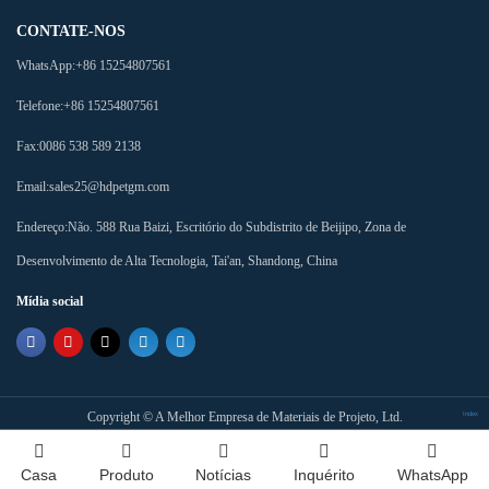
CONTATE-NOS
WhatsApp:
+86 15254807561
Telefone:
+86 15254807561
Fax:
0086 538 589 2138
Email:
sales25@hdpetgm.com
Endereço:
Não. 588 Rua Baizi, Escritório do Subdistrito de Beijipo, Zona de
Desenvolvimento de Alta Tecnologia, Tai'an, Shandong, China
Mídia social
Copyright ©
A Melhor Empresa de Materiais de Projeto, Ltd.
Index
Casa
Produto
Notícias
Inquérito
WhatsApp