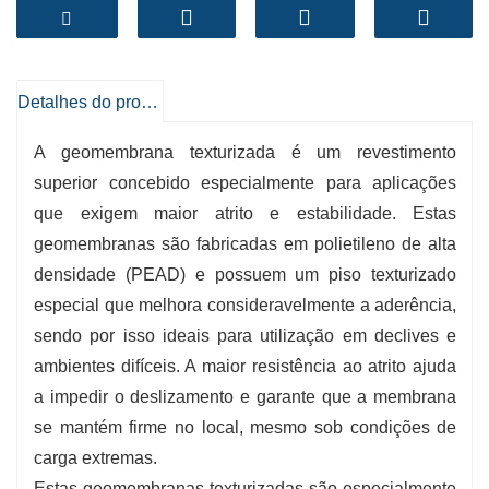
terrenos acidentados.
-
Fricção melhorada
: A geomembrana
texturizada proporciona uma excelente
Detalhes do produto
aderência e reduz o risco de deslizamento em
declives.
A geomembrana texturizada é um revestimento
-
Estabilidade aprimorada
:Muito apropriado
superior concebido especialmente para aplicações
que exigem maior atrito e estabilidade. Estas
para fins que envolvam o mascaramento ou
geomembranas são fabricadas em polietileno de alta
aterro do solo, garantindo a integridade
densidade (PEAD) e possuem um piso texturizado
estrutural.
especial que melhora consideravelmente a aderência,
-
Melhorando a drenagem
:Esta geomembrana
sendo por isso ideais para utilização em declives e
texturada permite uma administração vantajosa
ambientes difíceis. A maior resistência ao atrito ajuda
da deriva da água e reduz a pressão estática da
a impedir o deslizamento e garante que a membrana
água.
se mantém firme no local, mesmo sob condições de
-
Aplicação multifuncional
: apropriado para
carga extremas.
aterros sanitários, projetos de mineração e de
Estas geomembranas texturizadas são especialmente