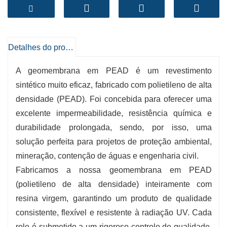
impermeabilização e proteção. Fabricado com
matéria-prima 100% virgem sob um rigoroso
controlo de qualidade, o produto mantém e
garante espessura, resistência e fiabilidade.
Detalhes do produto
- Gama de espessura:
Geralmente de 0,2 mm a
A geomembrana em PEAD é um revestimento
3,0 mm (8 mils a 120 mils), adaptando-se às
sintético muito eficaz, fabricado com polietileno de alta
diferentes necessidades do projeto.
densidade (PEAD). Foi concebida para oferecer uma
- Largura e comprimento:
Rolos standard com
excelente impermeabilidade, resistência química e
até 10 m de largura e vários comprimentos para
durabilidade prolongada, sendo, por isso, uma
facilitar a instalação.
solução perfeita para projetos de proteção ambiental,
- Intervalo de temperatura:
Pode ser utilizado
mineração, contenção de águas e engenharia civil.
numa ampla gama de temperaturas (de -60°C a
Fabricamos a nossa geomembrana em PEAD
90°C) sem problemas.
(polietileno de alta densidade) inteiramente com
- Reuniões:
Em conformidade com os requisitos
resina virgem, garantindo um produto de qualidade
de desempenho e respeito pelo ambiente das
consistente, flexível e resistente à radiação UV. Cada
normas internacionais para geomembranas.
rolo é submetido a um rigoroso controlo de qualidade,