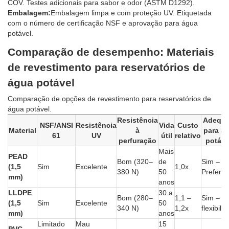
COV. Testes adicionais para sabor e odor (ASTM D1292).
Embalagem:
Embalagem limpa e com proteção UV. Etiquetada
com o número de certificação NSF e aprovação para água
potável.
Comparação de desempenho: Materiais
de revestimento para reservatórios de
água potável
Comparação de opções de revestimento para reservatórios de
água potável.
Resistência
Adequ
NSF/ANSI
Resistência
Vida
Custo
Material
à
para á
61
UV
útil
relativo
perfuração
potáve
Mais
PEAD
Bom (320–
de
Sim –
(1,5
Sim
Excelente
1,0x
380 N)
50
Preferen
mm)
anos
LLDPE
30 a
Bom (280–
1,1 –
Sim – B
(1,5
Sim
Excelente
50
340 N)
1,2x
flexibili
mm)
anos
Limitado
Mau
15