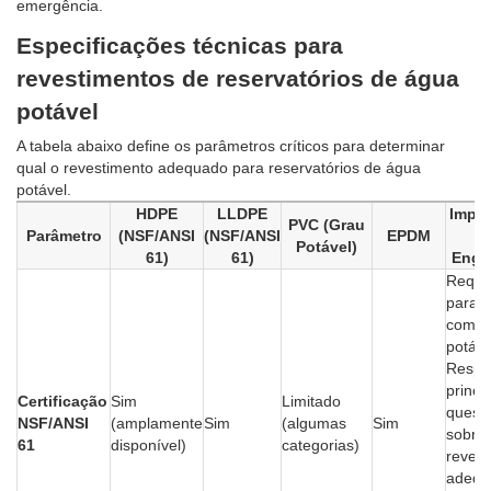
emergência.
Especificações técnicas para
revestimentos de reservatórios de água
potável
A tabela abaixo define os parâmetros críticos para determinar
qual o revestimento adequado para reservatórios de água
potável.
HDPE
LLDPE
Impor
PVC (Grau
Parâmetro
(NSF/ANSI
(NSF/ANSI
EPDM
Potável)
61)
61)
Enge
Reque
para c
com á
potáve
Respo
princi
Certificação
Sim
Limitado
quest
NSF/ANSI
(amplamente
Sim
(algumas
Sim
sobre 
61
disponível)
categorias)
revest
adequ