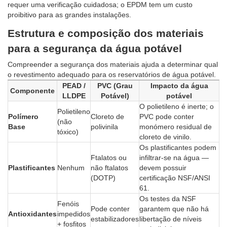
requer uma verificação cuidadosa; o EPDM tem um custo
proibitivo para as grandes instalações.
Estrutura e composição dos materiais
para a segurança da água potável
Compreender a segurança dos materiais ajuda a determinar qual
o revestimento adequado para os reservatórios de água potável.
PEAD /
PVC (Grau
Impacto da água
Componente
LLDPE
Potável)
potável
O polietileno é inerte; o
Polietileno
Polímero
Cloreto de
PVC pode conter
(não
Base
polivinila
monómero residual de
tóxico)
cloreto de vinilo.
Os plastificantes podem
Ftalatos ou
infiltrar-se na água —
Plastificantes
Nenhum
não ftalatos
devem possuir
(DOTP)
certificação NSF/ANSI
61.
Os testes da NSF
Fenóis
Pode conter
garantem que não há
Antioxidantes
impedidos
estabilizadores
libertação de níveis
+ fosfitos