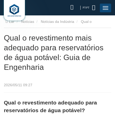
PT-PT
Lar
Notícias
Notícias da Indústria
Qual o
revestimento mais adequado para reservatórios de água
Qual o revestimento mais
adequado para reservatórios
potável: Guia de Engenharia
de água potável: Guia de
Engenharia
2026/05/11 09:27
Qual o revestimento adequado para
reservatórios de água potável?