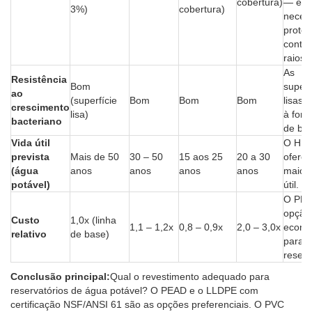
cobertura)
— é
3%)
cobertura)
neces
prote
contra
raios 
As
Resistência
Bom
superf
ao
(superfície
Bom
Bom
Bom
lisas 
crescimento
lisa)
à for
bacteriano
de bio
Vida útil
O HD
prevista
Mais de 50
30 – 50
15 aos 25
20 a 30
oferec
(água
anos
anos
anos
anos
maior 
potável)
útil.
O PEA
opção
Custo
1,0x (linha
1,1 – 1,2x
0,8 – 0,9x
2,0 – 3,0x
econó
relativo
de base)
para 
reserv
Conclusão principal:
Qual o revestimento adequado para
reservatórios de água potável? O PEAD e o LLDPE com
certificação NSF/ANSI 61 são as opções preferenciais. O PVC