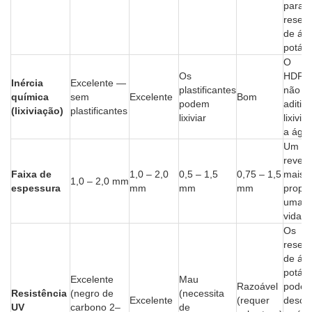
para
reserv
de ág
potáve
O
Os
HDPE
Inércia
Excelente —
plastificantes
não c
química
sem
Excelente
Bom
podem
aditiv
(lixiviação)
plastificantes
lixiviar
lixivi
a águ
Um
revest
Faixa de
1,0 – 2,0
0,5 – 1,5
0,75 – 1,5
mais 
1,0 – 2,0 mm
espessura
mm
mm
mm
propo
uma m
vida út
Os
reserv
de ág
potáve
Excelente
Mau
Razoável
podem 
Resistência
(negro de
(necessita
Excelente
(requer
desco
UV
carbono 2–
de