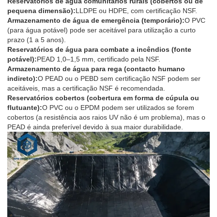
Reservatórios de água comunitários rurais (cobertos ou de
pequena dimensão):
LLDPE ou HDPE, com certificação NSF.
Armazenamento de água de emergência (temporário):
O PVC
(para água potável) pode ser aceitável para utilização a curto
prazo (1 a 5 anos).
Reservatórios de água para combate a incêndios (fonte
potável):
PEAD 1,0–1,5 mm, certificado pela NSF.
Armazenamento de água para rega (contacto humano
indireto):
O PEAD ou o PEBD sem certificação NSF podem ser
aceitáveis, mas a certificação NSF é recomendada.
Reservatórios cobertos (cobertura em forma de cúpula ou
flutuante):
O PVC ou o EPDM podem ser utilizados se forem
cobertos (a resistência aos raios UV não é um problema), mas o
PEAD é ainda preferível devido à sua maior durabilidade.