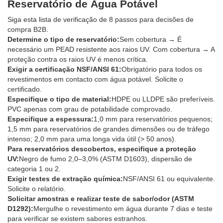
Reservatório de Água Potável
Siga esta lista de verificação de 8 passos para decisões de
compra B2B.
Determine o tipo de reservatório:
Sem cobertura → É
necessário um PEAD resistente aos raios UV. Com cobertura → A
proteção contra os raios UV é menos crítica.
Exigir a certificação NSF/ANSI 61:
Obrigatório para todos os
revestimentos em contacto com água potável. Solicite o
certificado.
Especifique o tipo de material:
HDPE ou LLDPE são preferíveis.
PVC apenas com grau de potabilidade comprovado.
Especifique a espessura:
1,0 mm para reservatórios pequenos;
1,5 mm para reservatórios de grandes dimensões ou de tráfego
intenso; 2,0 mm para uma longa vida útil (> 50 anos).
Para reservatórios descobertos, especifique a proteção
UV:
Negro de fumo 2,0–3,0% (ASTM D1603), dispersão de
categoria 1 ou 2.
Exigir testes de extração química:
NSF/ANSI 61 ou equivalente.
Solicite o relatório.
Solicitar amostras e realizar teste de sabor/odor (ASTM
D1292):
Mergulhe o revestimento em água durante 7 dias e teste
para verificar se existem sabores estranhos.