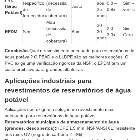
PVC
(específico
(necessita
aos
0,8 –
Sim – c
(Grau
Justo
do
de
25
0,9x
verifica
Potável)
fornecedor)
cobertura)
anos
Mau
20–
(necessita
2,0 –
Sim —
EPDM
Sim
Bom
30
de
3,0x
Caro
anos
cobertura)
Conclusão:
Qual o revestimento adequado para reservatórios de
água potável? O PEAD e o LLDPE são as melhores opções. O
PVC exige uma verificação rigorosa da NSF; o EPDM tem um
custo proibitivo para grandes albufeiras.
Aplicações industriais para
revestimentos de reservatórios de água
potável
Aplicações que exigem a seleção do revestimento mais
adequado para reservatórios de água potável.
Reservatórios municipais de armazenamento de água
(grandes, descobertos):
HDPE 1,5 mm, NSF/ANSI 61, resistente
aos raios UV (negro de carbono 2–3%).