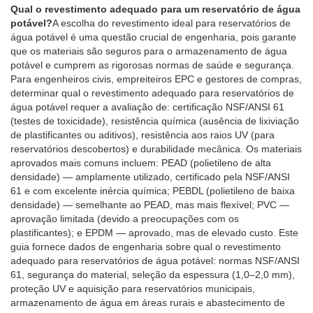
Qual o revestimento adequado para um reservatório de água
potável?
A escolha do revestimento ideal para reservatórios de
água potável é uma questão crucial de engenharia, pois garante
que os materiais são seguros para o armazenamento de água
potável e cumprem as rigorosas normas de saúde e segurança.
Para engenheiros civis, empreiteiros EPC e gestores de compras,
determinar qual o revestimento adequado para reservatórios de
água potável requer a avaliação de: certificação NSF/ANSI 61
(testes de toxicidade), resistência química (ausência de lixiviação
de plastificantes ou aditivos), resistência aos raios UV (para
reservatórios descobertos) e durabilidade mecânica. Os materiais
aprovados mais comuns incluem: PEAD (polietileno de alta
densidade) — amplamente utilizado, certificado pela NSF/ANSI
61 e com excelente inércia química; PEBDL (polietileno de baixa
densidade) — semelhante ao PEAD, mas mais flexível; PVC —
aprovação limitada (devido a preocupações com os
plastificantes); e EPDM — aprovado, mas de elevado custo. Este
guia fornece dados de engenharia sobre qual o revestimento
adequado para reservatórios de água potável: normas NSF/ANSI
61, segurança do material, seleção da espessura (1,0–2,0 mm),
proteção UV e aquisição para reservatórios municipais,
armazenamento de água em áreas rurais e abastecimento de