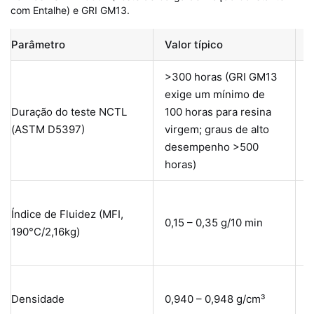
com Entalhe) e GRI GM13.
Parâmetro
Valor típico
I
>300 horas (GRI GM13
exige um mínimo de
M
Duração do teste NCTL
100 horas para resina
l
(ASTM D5397)
virgem; graus de alto
s
desempenho >500
r
horas)
U
Índice de Fluidez (MFI,
m
0,15 – 0,35 g/10 min
190°C/2,16kg)
f
s
O
Densidade
0,940 – 0,948 g/cm³
D