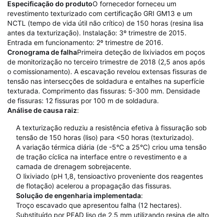
Especificação do produto
O fornecedor forneceu um
revestimento texturizado com certificação GRI GM13 e um
NCTL (tempo de vida útil não crítico) de 150 horas (resina lisa
antes da texturização). Instalação: 3º trimestre de 2015.
Entrada em funcionamento: 2º trimestre de 2016.
Cronograma de falha
Primeira deteção de lixiviados em poços
de monitorização no terceiro trimestre de 2018 (2,5 anos após
o comissionamento). A escavação revelou extensas fissuras de
tensão nas intersecções de soldadura e entalhes na superfície
texturada. Comprimento das fissuras: 5-300 mm. Densidade
de fissuras: 12 fissuras por 100 m de soldadura.
Análise de causa raiz
:
A texturização reduziu a resistência efetiva à fissuração sob
tensão de 150 horas (liso) para <50 horas (texturizado).
A variação térmica diária (de -5°C a 25°C) criou uma tensão
de tração cíclica na interface entre o revestimento e a
camada de drenagem sobrejacente.
O lixiviado (pH 1,8, tensioactivo proveniente dos reagentes
de flotação) acelerou a propagação das fissuras.
Solução de engenharia implementada
:
Troço escavado que apresentou falha (12 hectares).
Substituído por PEAD liso de 2,5 mm utilizando resina de alto