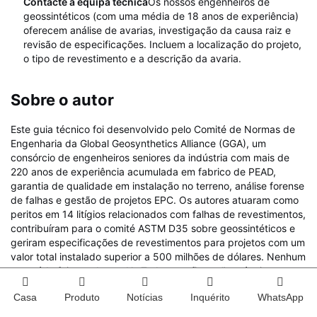
Contacte a equipa técnica
Os nossos engenheiros de
geossintéticos (com uma média de 18 anos de experiência)
oferecem análise de avarias, investigação da causa raiz e
revisão de especificações. Incluem a localização do projeto,
o tipo de revestimento e a descrição da avaria.
Sobre o autor
Este guia técnico foi desenvolvido pelo Comité de Normas de
Engenharia da Global Geosynthetics Alliance (GGA), um
consórcio de engenheiros seniores da indústria com mais de
220 anos de experiência acumulada em fabrico de PEAD,
garantia de qualidade em instalação no terreno, análise forense
de falhas e gestão de projetos EPC. Os autores atuaram como
peritos em 14 litígios relacionados com falhas de revestimentos,
contribuíram para o comité ASTM D35 sobre geossintéticos e
geriram especificações de revestimentos para projetos com um
valor total instalado superior a 500 milhões de dólares. Nenhum
conteúdo foi gerado por IA. Todas as afirmações técnicas,
referências a métodos de teste e dados de estudos de caso
Casa
Produto
Notícias
Inquérito
WhatsApp
foram verificados com base em literatura publicada e bases de
dados internas de falhas no terreno.