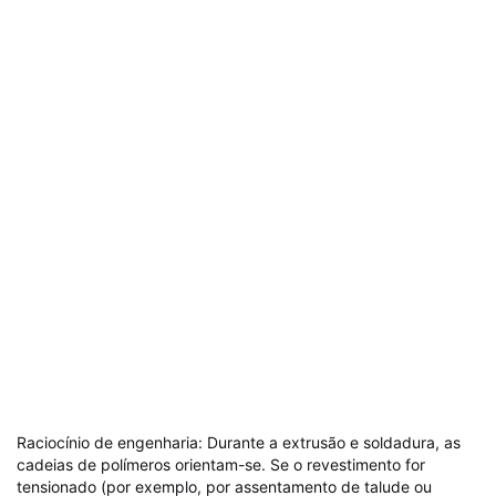
orientado (por
(pele)
meio
extrusão)
ambiente
2-3% de
Dispersão de negro
nanopartículas
Estabilização
de fumo
de negro de
UV
carbono
Raciocínio de engenharia: Durante a extrusão e soldadura, as
cadeias de polímeros orientam-se. Se o revestimento for
tensionado (por exemplo, por assentamento de talude ou