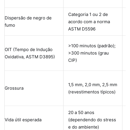
c
Categoria 1 ou 2 de
A
Dispersão de negro de
acordo com a norma
d
fumo
ASTM D5596
r
B
>100 minutos (padrão);
OIT (Tempo de Indução
d
>300 minutos (grau
Oxidativa, ASTM D3895)
a
CIP)
a
R
1,5 mm, 2,0 mm, 2,5 mm
t
Grossura
(revestimentos típicos)
P
m
20 a 50 anos
A
Vida útil esperada
(dependendo do stress
e
e do ambiente)
i