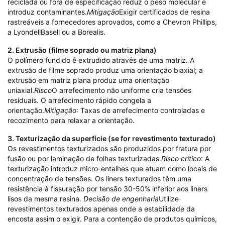
reciclada ou fora de especificação reduz o peso molecular e
introduz contaminantes.
Mitigação
Exigir certificados de resina
rastreáveis ​​a fornecedores aprovados, como a Chevron Phillips,
a LyondellBasell ou a Borealis.
2. Extrusão (filme soprado ou matriz plana)
O polímero fundido é extrudido através de uma matriz. A
extrusão de filme soprado produz uma orientação biaxial; a
extrusão em matriz plana produz uma orientação
uniaxial.
Risco
O arrefecimento não uniforme cria tensões
residuais. O arrefecimento rápido congela a
orientação.
Mitigação
: Taxas de arrefecimento controladas e
recozimento para relaxar a orientação.
3. Texturização da superfície (se for revestimento texturado)
Os revestimentos texturizados são produzidos por fratura por
fusão ou por laminação de folhas texturizadas.
Risco crítico
: A
texturização introduz micro-entalhes que atuam como locais de
concentração de tensões. Os liners texturados têm uma
resistência à fissuração por tensão 30-50% inferior aos liners
lisos da mesma resina.
Decisão de engenharia
Utilize
revestimentos texturados apenas onde a estabilidade da
encosta assim o exigir. Para a contenção de produtos químicos,