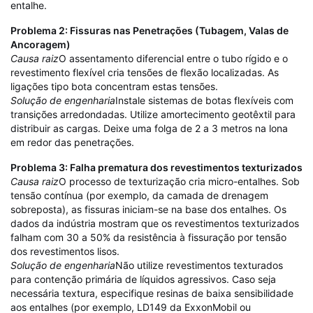
entalhe.
Problema 2: Fissuras nas Penetrações (Tubagem, Valas de
Ancoragem)
Causa raiz
O assentamento diferencial entre o tubo rígido e o
revestimento flexível cria tensões de flexão localizadas. As
ligações tipo bota concentram estas tensões.
Solução de engenharia
Instale sistemas de botas flexíveis com
transições arredondadas. Utilize amortecimento geotêxtil para
distribuir as cargas. Deixe uma folga de 2 a 3 metros na lona
em redor das penetrações.
Problema 3: Falha prematura dos revestimentos texturizados
Causa raiz
O processo de texturização cria micro-entalhes. Sob
tensão contínua (por exemplo, da camada de drenagem
sobreposta), as fissuras iniciam-se na base dos entalhes. Os
dados da indústria mostram que os revestimentos texturizados
falham com 30 a 50% da resistência à fissuração por tensão
dos revestimentos lisos.
Solução de engenharia
Não utilize revestimentos texturados
para contenção primária de líquidos agressivos. Caso seja
necessária textura, especifique resinas de baixa sensibilidade
aos entalhes (por exemplo, LD149 da ExxonMobil ou