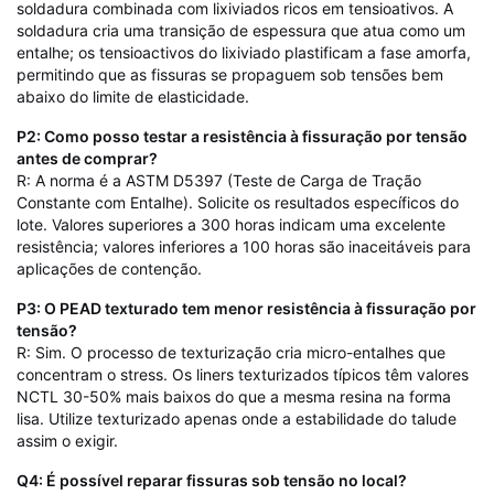
soldadura combinada com lixiviados ricos em tensioativos. A
soldadura cria uma transição de espessura que atua como um
entalhe; os tensioactivos do lixiviado plastificam a fase amorfa,
permitindo que as fissuras se propaguem sob tensões bem
abaixo do limite de elasticidade.
P2: Como posso testar a resistência à fissuração por tensão
antes de comprar?
R: A norma é a ASTM D5397 (Teste de Carga de Tração
Constante com Entalhe). Solicite os resultados específicos do
lote. Valores superiores a 300 horas indicam uma excelente
resistência; valores inferiores a 100 horas são inaceitáveis ​​para
aplicações de contenção.
P3: O PEAD texturado tem menor resistência à fissuração por
tensão?
R: Sim. O processo de texturização cria micro-entalhes que
concentram o stress. Os liners texturizados típicos têm valores
NCTL 30-50% mais baixos do que a mesma resina na forma
lisa. Utilize texturizado apenas onde a estabilidade do talude
assim o exigir.
Q4: É possível reparar fissuras sob tensão no local?