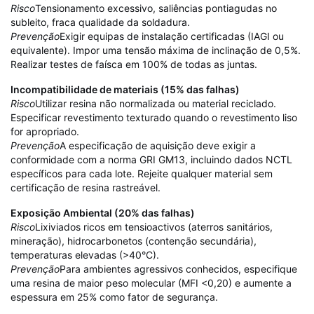
Risco
Tensionamento excessivo, saliências pontiagudas no
subleito, fraca qualidade da soldadura.
Prevenção
Exigir equipas de instalação certificadas (IAGI ou
equivalente). Impor uma tensão máxima de inclinação de 0,5%.
Realizar testes de faísca em 100% de todas as juntas.
Incompatibilidade de materiais (15% das falhas)
Risco
Utilizar resina não normalizada ou material reciclado.
Especificar revestimento texturado quando o revestimento liso
for apropriado.
Prevenção
A especificação de aquisição deve exigir a
conformidade com a norma GRI GM13, incluindo dados NCTL
específicos para cada lote. Rejeite qualquer material sem
certificação de resina rastreável.
Exposição Ambiental (20% das falhas)
Risco
Lixiviados ricos em tensioactivos (aterros sanitários,
mineração), hidrocarbonetos (contenção secundária),
temperaturas elevadas (>40°C).
Prevenção
Para ambientes agressivos conhecidos, especifique
uma resina de maior peso molecular (MFI <0,20) e aumente a
espessura em 25% como fator de segurança.