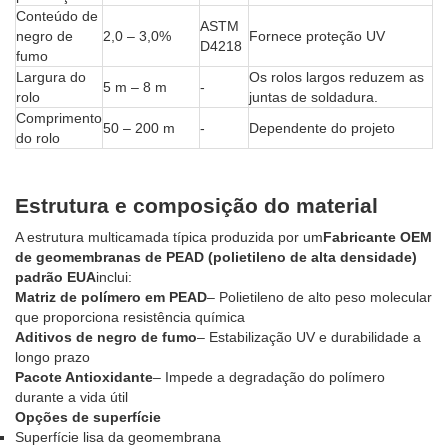
Conteúdo de
ASTM
negro de
2,0 – 3,0%
Fornece proteção UV
D4218
fumo
Largura do
Os rolos largos reduzem as
5 m – 8 m
-
rolo
juntas de soldadura.
Comprimento
50 – 200 m
-
Dependente do projeto
do rolo
Estrutura e composição do material
A estrutura multicamada típica produzida por um
Fabricante OEM
de geomembranas de PEAD (polietileno de alta densidade)
padrão EUA
inclui:
Matriz de polímero em PEAD
– Polietileno de alto peso molecular
que proporciona resistência química
Aditivos de negro de fumo
– Estabilização UV e durabilidade a
longo prazo
Pacote Antioxidante
– Impede a degradação do polímero
durante a vida útil
Opções de superfície
Superfície lisa da geomembrana