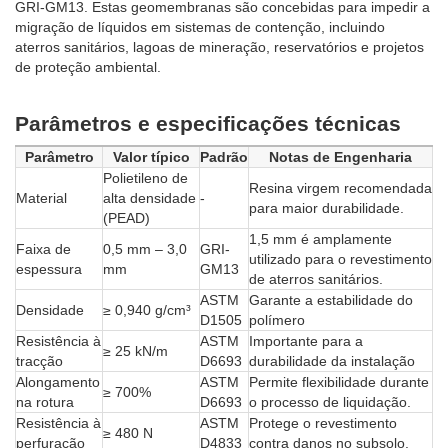
GRI-GM13. Estas geomembranas são concebidas para impedir a
migração de líquidos em sistemas de contenção, incluindo
aterros sanitários, lagoas de mineração, reservatórios e projetos
de proteção ambiental.
Parâmetros e especificações técnicas
Parâmetro
Valor típico
Padrão
Notas de Engenharia
Polietileno de
Resina virgem recomendada
Material
alta densidade
-
para maior durabilidade.
(PEAD)
1,5 mm é amplamente
Faixa de
0,5 mm – 3,0
GRI-
utilizado para o revestimento
espessura
mm
GM13
de aterros sanitários.
ASTM
Garante a estabilidade do
Densidade
≥ 0,940 g/cm³
D1505
polímero
Resistência à
ASTM
Importante para a
≥ 25 kN/m
tracção
D6693
durabilidade da instalação
Alongamento
ASTM
Permite flexibilidade durante
≥ 700%
na rotura
D6693
o processo de liquidação.
Resistência à
ASTM
Protege o revestimento
≥ 480 N
perfuração
D4833
contra danos no subsolo.