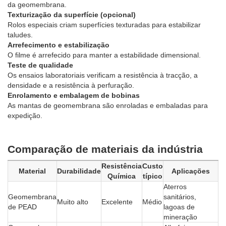
da geomembrana.
Texturização da superfície (opcional)
Rolos especiais criam superfícies texturadas para estabilizar
taludes.
Arrefecimento e estabilização
O filme é arrefecido para manter a estabilidade dimensional.
Teste de qualidade
Os ensaios laboratoriais verificam a resistência à tracção, a
densidade e a resistência à perfuração.
Enrolamento e embalagem de bobinas
As mantas de geomembrana são enroladas e embaladas para
expedição.
Comparação de materiais da indústria
Resistência
Custo
Material
Durabilidade
Aplicações
Química
típico
Aterros
Geomembrana
sanitários,
Muito alto
Excelente
Médio
de PEAD
lagoas de
mineração