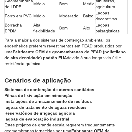
Geomembrana
Albufeiras,
Médio
Bom
Médio
de LDPE
agricultura
Lagoas
Forro em PVC
Médio
Moderado
Baixo
decorativas
Borracha
Alta
Lagoas
Bom
Alto
EPDM
flexibilidade
paisagísticas
Para a maioria dos sistemas de contenção ambiental, os
engenheiros preferem revestimentos em PEAD produzidos por
uma
Fabricante OEM de geomembranas de PEAD (polietileno
de alta densidade) padrão EUA
devido à sua longa vida útil e
resistência química.
Cenários de aplicação
Sistemas de contenção de aterros sanitários
Pilhas de lixiviação em mineração
Instalações de armazenamento de resíduos
lagoas de tratamento de águas residuais
Reservatórios de irrigação agrícola
lagoas de evaporação industrial
Estes projetos de grande escala requerem frequentemente
geomembranas fornecidas por uma
Fabricante OEM de