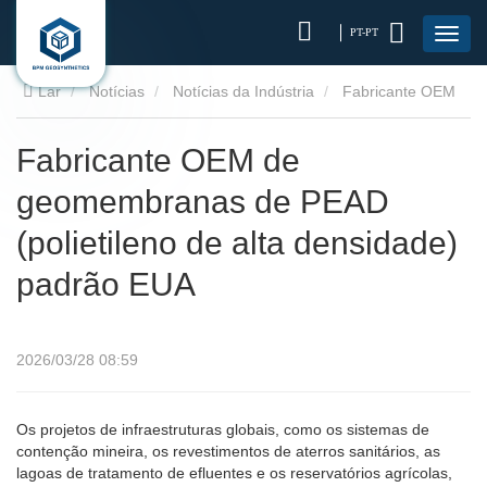
PT-PT
Lar
Notícias
Notícias da Indústria
Fabricante OEM
de geomembranas de PEAD (polietileno de alta densidade)
Fabricante OEM de
geomembranas de PEAD
padrão EUA
(polietileno de alta densidade)
padrão EUA
2026/03/28 08:59
Os projetos de infraestruturas globais, como os sistemas de
contenção mineira, os revestimentos de aterros sanitários, as
lagoas de tratamento de efluentes e os reservatórios agrícolas,