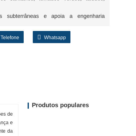
s subterrâneas e apoia a engenharia
Telefone
Whatsapp
Produtos populares
ões de
ança e
nte da