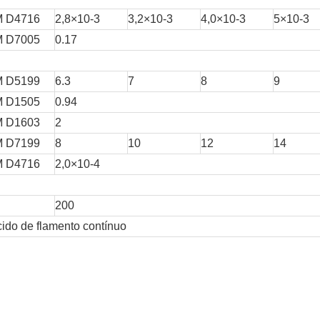
 D4716
2,8×10-3
3,2×10-3
4,0×10-3
5×10-3
 D7005
0.17
 D5199
6.3
7
8
9
 D1505
0.94
 D1603
2
 D7199
8
10
12
14
 D4716
2,0×10-4
200
cido de flamento contínuo