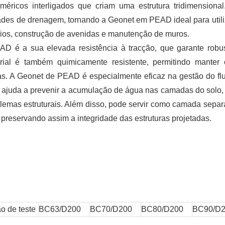
éricos interligados que criam uma estrutura tridimensional
ades de drenagem, tornando a Geonet em PEAD ideal para util
rios, construção de avenidas e manutenção de muros.
D é a sua elevada resistência à tracção, que garante robu
rial é também quimicamente resistente, permitindo manter
. A Geonet de PEAD é especialmente eficaz na gestão do fl
 ajuda a prevenir a acumulação de água nas camadas do solo,
oblemas estruturais. Além disso, pode servir como camada separ
, preservando assim a integridade das estruturas projetadas.
o de teste
BC63/D200
BC70/D200
BC80/D200
BC90/D