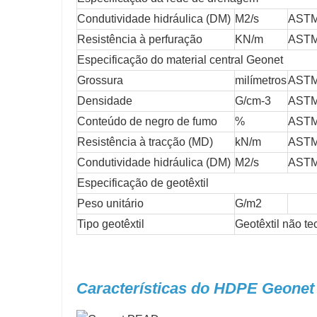
Condutividade hidráulica (DM)
M2/s
ASTM
Resistência à perfuração
KN/m
ASTM
Especificação do material central Geonet
Grossura
milímetros
ASTM
Densidade
G/cm-3
ASTM
Conteúdo de negro de fumo
%
ASTM
Resistência à tracção (MD)
kN/m
ASTM
Condutividade hidráulica (DM)
M2/s
ASTM
Especificação de geotêxtil
Peso unitário
G/m2
Tipo geotêxtil
Geotêxtil não te
Características do HDPE Geonet