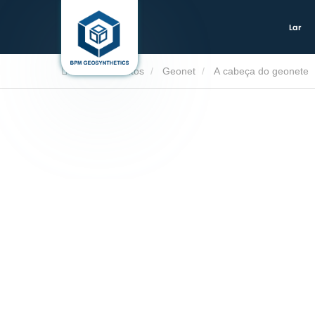
Lar
Lar
Produtos
Geonet
A cabeça do geonete