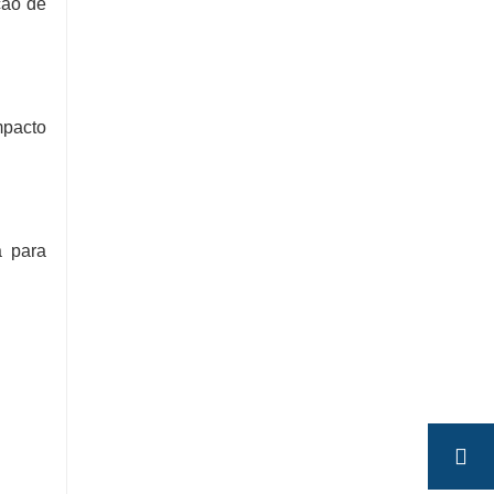
ção de
mpacto
a para