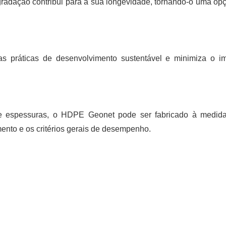
egradação contribui para a sua longevidade, tornando-o uma op
as práticas de desenvolvimento sustentável e minimiza o i
e espessuras, o HDPE Geonet pode ser fabricado à medid
ento e os critérios gerais de desempenho.