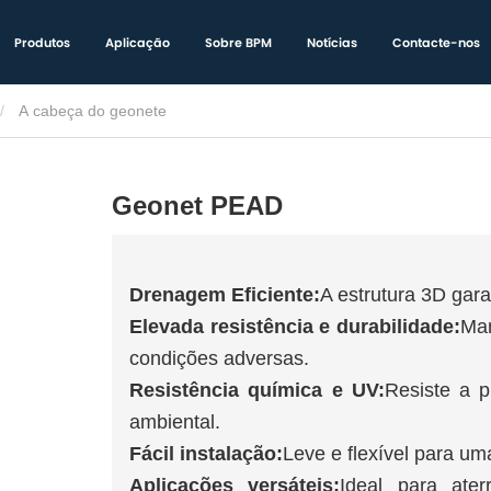
Produtos
Aplicação
Sobre BPM
Notícias
Contacte-nos
A cabeça do geonete
Geonet PEAD
Drenagem Eficiente:
A estrutura 3D gar
Elevada resistência e durabilidade:
Man
condições adversas.
Resistência química e UV:
Resiste a p
ambiental.
Fácil instalação:
Leve e flexível para um
Aplicações versáteis:
Ideal para ater