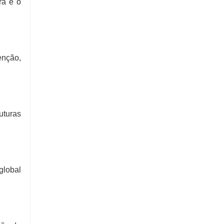
ra e o
enção,
uturas
global