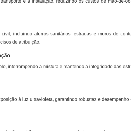
transporte e a instalação, reduzindo os custos de mão-de-ob
ivil, incluindo aterros sanitários, estradas e muros de cont
cisos de atribuição.
ação
olo, interrompendo a mistura e mantendo a integridade das estr
posição à luz ultravioleta, garantindo robustez e desempenho 