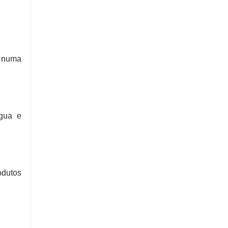
z numa
água e
odutos