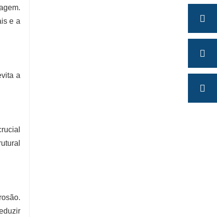
nagem.
is e a
vita a
rucial
utural
rosão.
eduzir