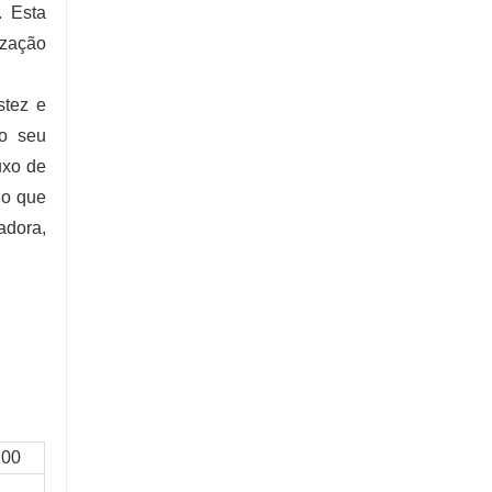
. Esta
ização
stez e
 o seu
uxo de
 o que
adora,
200