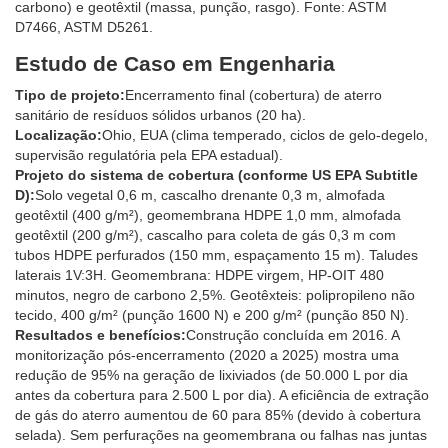
carbono) e geotêxtil (massa, punção, rasgo). Fonte: ASTM
D7466, ASTM D5261.
Estudo de Caso em Engenharia
Tipo de projeto:
Encerramento final (cobertura) de aterro
sanitário de resíduos sólidos urbanos (20 ha).
Localização:
Ohio, EUA (clima temperado, ciclos de gelo-degelo,
supervisão regulatória pela EPA estadual).
Projeto do sistema de cobertura (conforme US EPA Subtitle
D):
Solo vegetal 0,6 m, cascalho drenante 0,3 m, almofada
geotêxtil (400 g/m²), geomembrana HDPE 1,0 mm, almofada
geotêxtil (200 g/m²), cascalho para coleta de gás 0,3 m com
tubos HDPE perfurados (150 mm, espaçamento 15 m). Taludes
laterais 1V:3H. Geomembrana: HDPE virgem, HP-OIT 480
minutos, negro de carbono 2,5%. Geotêxteis: polipropileno não
tecido, 400 g/m² (punção 1600 N) e 200 g/m² (punção 850 N).
Resultados e benefícios:
Construção concluída em 2016. A
monitorização pós-encerramento (2020 a 2025) mostra uma
redução de 95% na geração de lixiviados (de 50.000 L por dia
antes da cobertura para 2.500 L por dia). A eficiência de extração
de gás do aterro aumentou de 60 para 85% (devido à cobertura
selada). Sem perfurações na geomembrana ou falhas nas juntas