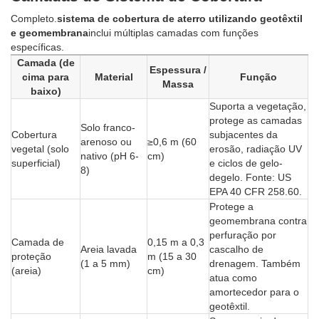
Completo.
sistema de cobertura de aterro utilizando geotêxtil
e geomembrana
inclui múltiplas camadas com funções
específicas.
Camada (de
Espessura /
cima para
Material
Função
Massa
baixo)
Suporta a vegetação,
protege as camadas
Solo franco-
Cobertura
subjacentes da
arenoso ou
≥0,6 m (60
vegetal (solo
erosão, radiação UV
nativo (pH 6-
cm)
superficial)
e ciclos de gelo-
8)
degelo. Fonte: US
EPA 40 CFR 258.60.
Protege a
geomembrana contra
perfuração por
Camada de
0,15 m a 0,3
Areia lavada
cascalho de
proteção
m (15 a 30
(1 a 5 mm)
drenagem. Também
(areia)
cm)
atua como
amortecedor para o
geotêxtil.