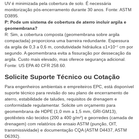
UV é minimizada pela cobertura de solo. É necessária
monitorização pós-encerramento durante 30 anos. Fonte: ASTM
D3895.
P: Pode um sistema de cobertura de aterro incluir argila e
geomembrana?
R: Sim, a cobertura composta (geomembrana sobre argila
compactada) proporciona uma barreira redundante. Espessura
da argila de 0,3 a 0,6 m, condutividade hidráulica ≤1×10⁻⁷ cm por
segundo. A geomembrana evita a fissuração por dessecação da
argila. Custo mais elevado, mas oferece segurança adicional.
Fonte: US EPA 40 CFR 258.60.
Solicite Suporte Técnico ou Cotação
Para engenheiros ambientais e empreiteiros EPC, está disponível
suporte técnico para revisão do seu plano de encerramento de
aterro, estabilidade de taludes, requisitos de drenagem e
conformidade regulamentar. Solicite um orçamento para
geomembrana de HDPE (1,0 mm a 1,5 mm, GRI-GM13),
geotêxteis não tecidos (200 a 400 g/m²) e georredes (camada de
drenagem) com relatórios de ensaio ASTM (punção, OIT,
transmissividade) e documentação CQA (ASTM D4437, ASTM
D6392).