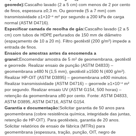
georede):
Cascalho lavado (2 a 5 cm) com menos de 2 por cento
de finos, espessura ≥0,3 m. Ou georrede (5 a 7 mm) com
transmissividade ≥1×10⁻⁴ m² por segundo a 200 kPa de carga
normal (ASTM D4716).
Especificar camada de recolha de gás:
Cascalho lavado (2 a 5
cm) com tubos de HDPE perfurados de 150 mm de diâmetro
(espaçamento de 10 a 20 m). Filtro geotêxtil (200 g/m²) impede a
entrada de finos.
Ensaios de amostras antes da encomenda a
granel:
Encomendar amostra de 5 m² de geomembrana, geotêxtil
e georrede. Realizar ensaio de punção (ASTM D4833) –
geomembrana ≥480 N (1,5 mm), geotêxtil ≥1500 N (400 g/m²).
Realizar HP-OIT (ASTM D3895) – geomembrana ≥400 minutos.
Realizar transmissividade (ASTM D4716) – georrede ≥1×10⁻⁴ m²
por segundo. Realizar ensaio UV (ASTM G154, 500 horas) –
retenção da geomembrana ≥80 por cento. Fonte: ASTM D4833,
ASTM D3895, ASTM D4716, ASTM G154.
Garantia e documentação:
Solicitar garantia de 50 anos para
geomembrana (cobre resistência química, integridade das juntas,
retenção de HP-OIT). Para geotêxteis, garantia de 20 anos.
Solicitar relatórios de ensaio de fábrica (MTRs) para
geomembrana (espessura, tração, punção, OIT, negro de