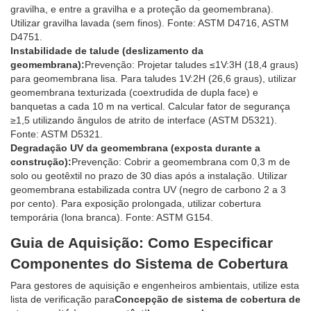
gravilha, e entre a gravilha e a proteção da geomembrana).
Utilizar gravilha lavada (sem finos). Fonte: ASTM D4716, ASTM
D4751.
Instabilidade de talude (deslizamento da
geomembrana):
Prevenção: Projetar taludes ≤1V:3H (18,4 graus)
para geomembrana lisa. Para taludes 1V:2H (26,6 graus), utilizar
geomembrana texturizada (coextrudida de dupla face) e
banquetas a cada 10 m na vertical. Calcular fator de segurança
≥1,5 utilizando ângulos de atrito de interface (ASTM D5321).
Fonte: ASTM D5321.
Degradação UV da geomembrana (exposta durante a
construção):
Prevenção: Cobrir a geomembrana com 0,3 m de
solo ou geotêxtil no prazo de 30 dias após a instalação. Utilizar
geomembrana estabilizada contra UV (negro de carbono 2 a 3
por cento). Para exposição prolongada, utilizar cobertura
temporária (lona branca). Fonte: ASTM G154.
Guia de Aquisição: Como Especificar
Componentes do Sistema de Cobertura
Para gestores de aquisição e engenheiros ambientais, utilize esta
lista de verificação para
Concepção de sistema de cobertura de