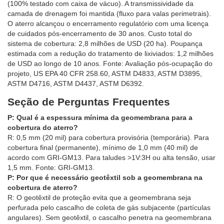
(100% testado com caixa de vácuo). A transmissividade da
camada de drenagem foi mantida (fluxo para valas perimetrais).
O aterro alcançou o encerramento regulatório com uma licença
de cuidados pós-encerramento de 30 anos. Custo total do
sistema de cobertura: 2,8 milhões de USD (20 ha). Poupança
estimada com a redução do tratamento de lixiviados: 1,2 milhões
de USD ao longo de 10 anos. Fonte: Avaliação pós-ocupação do
projeto, US EPA 40 CFR 258.60, ASTM D4833, ASTM D3895,
ASTM D4716, ASTM D4437, ASTM D6392.
Seção de Perguntas Frequentes
P: Qual é a espessura mínima da geomembrana para a
cobertura do aterro?
R: 0,5 mm (20 mil) para cobertura provisória (temporária). Para
cobertura final (permanente), mínimo de 1,0 mm (40 mil) de
acordo com GRI-GM13. Para taludes >1V:3H ou alta tensão, usar
1,5 mm. Fonte: GRI-GM13.
P: Por que é necessário geotêxtil sob a geomembrana na
cobertura de aterro?
R: O geotêxtil de proteção evita que a geomembrana seja
perfurada pelo cascalho de coleta de gás subjacente (partículas
angulares). Sem geotêxtil, o cascalho penetra na geomembrana