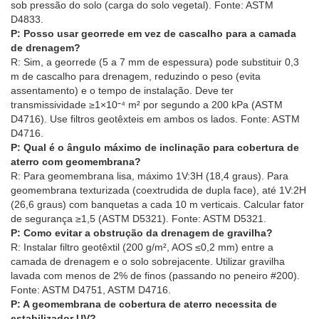
sob pressão do solo (carga do solo vegetal). Fonte: ASTM
D4833.
P: Posso usar georrede em vez de cascalho para a camada
de drenagem?
R: Sim, a georrede (5 a 7 mm de espessura) pode substituir 0,3
m de cascalho para drenagem, reduzindo o peso (evita
assentamento) e o tempo de instalação. Deve ter
transmissividade ≥1×10⁻⁴ m² por segundo a 200 kPa (ASTM
D4716). Use filtros geotêxteis em ambos os lados. Fonte: ASTM
D4716.
P: Qual é o ângulo máximo de inclinação para cobertura de
aterro com geomembrana?
R: Para geomembrana lisa, máximo 1V:3H (18,4 graus). Para
geomembrana texturizada (coextrudida de dupla face), até 1V:2H
(26,6 graus) com banquetas a cada 10 m verticais. Calcular fator
de segurança ≥1,5 (ASTM D5321). Fonte: ASTM D5321.
P: Como evitar a obstrução da drenagem de gravilha?
R: Instalar filtro geotêxtil (200 g/m², AOS ≤0,2 mm) entre a
camada de drenagem e o solo sobrejacente. Utilizar gravilha
lavada com menos de 2% de finos (passando no peneiro #200).
Fonte: ASTM D4751, ASTM D4716.
P: A geomembrana de cobertura de aterro necessita de
estabilizador UV?