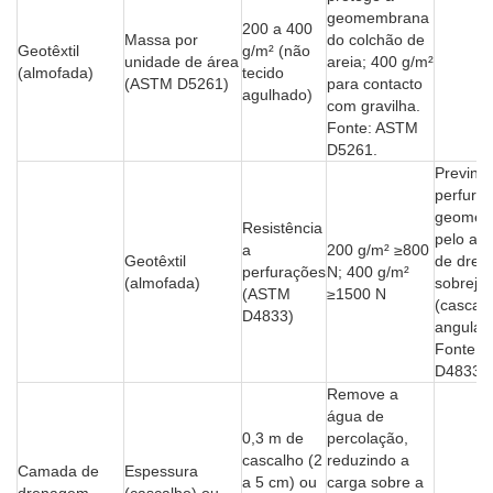
geomembrana
200 a 400
Massa por
do colchão de
Geotêxtil
g/m² (não
unidade de área
areia; 400 g/m²
(almofada)
tecido
(ASTM D5261)
para contacto
agulhado)
com gravilha.
Fonte: ASTM
D5261.
Previne
perfura
geomem
Resistência
pelo ag
a
200 g/m² ≥800
Geotêxtil
de dre
perfurações
N; 400 g/m²
(almofada)
sobreja
(ASTM
≥1500 N
(cascal
D4833)
angular)
Fonte: 
D4833.
Remove a
água de
0,3 m de
percolação,
cascalho (2
reduzindo a
Camada de
Espessura
a 5 cm) ou
carga sobre a