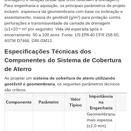
Para engenharia e aquisição, os principais parâmetros de projeto
incluem: espessura da geomembrana com base na inclinação e
assentamento, massa do geotêxtil (g/m²) para proteção contra
perfurações e transmissividade da camada de drenagem
(≥1×10⁻⁴ m² por segundo). Vida útil esperada após o
encerramento: 50 a 100 anos. Fonte: US EPA 40 CFR 258.60,
ASTM D7466, GRI-GM13.
Especificações Técnicas dos
Componentes do Sistema de Cobertura
de Aterro
Ao projetar um
sistema de cobertura de aterro utilizando
geotêxtil e geomembrana
, os seguintes parâmetros técnicos
são críticos.
Importância
Valor
Componente
Parâmetro
na
Típico
Engenharia
Geomembrana
mais espessa
(≥1,0 mm)