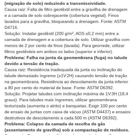
(migração de solo) reduzindo a transmissividade.
Causa raiz: Falta de filtro geotêxtil entre a gravilha de drenagem
e a camada de solo sobrejacente (cobertura vegetal). Finos
lavados para a gravilha, bloqueando a drenagem. Fonte: ASTM
D4716.
Solução: Instalar geotêxtil (200 g/m², AOS ≤0,2 mm) entre a
camada de drenagem e a cobertura de solo. Utilizar gravilha com
menos de 2 por cento de finos (lavada). Para georrede, utilizar
filtros geotêxteis em ambos os lados (superior e inferior).
Problema: Falha na junta da geomembrana (fuga) no talude
devido a tensão de tração.
Causa raiz: Resistência inadequada da junta ou inclinação do
talude demasiado íngreme (≥1V:2H) causando tensão de tração
na geomembrana. Resistência ao descolamento da junta inferior
a 80 por cento do material de base. Fonte: ASTM D6392.
Solução: Projetar taludes com inclinação máxima de 1V:3H (18,4
graus). Para taludes mais íngremes, utilizar geomembrana
texturizada (aumenta o atrito) e banquetas. Exigir 100 por cento
de ensaio de juntas com caixa de vácuo (ASTM D4437) e ensaios
destrutivos de descolamento a cada 500 m (ASTM D6392).
Problema: Colapso da camada de recolha de gás
(assentamento de gravilha) sob a compactação de resíduos.