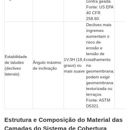
contra geada.
Fonte: US EPA
40 CFR
258.60.
Declives mais
íngremes
aumentam o
risco de
erosão e
tensão de
Estabilidade
1V:3H (18,4
cisalhamento
de taludes
Ângulo máximo
graus) ou
na
(declives
de inclinação
mais suave
geomembrana;
laterais)
podem exigir
geomembrana
texturizada ou
terraços.
Fonte: ASTM
D5321.
Estrutura e Composição do Material das
Camadas do Sistema de Cobertura