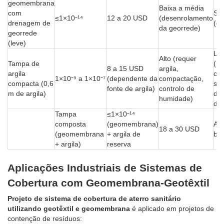
geomembrana
Baixa a média
com
Si
≤1×10⁻¹⁴
12 a 20 USD
(desenrolamento
drenagem de
(ge
da georrede)
georrede
(leve)
Lim
Alto (requer
Tampa de
(re
8 a 15 USD
argila,
argila
ca
1×10⁻⁹ a 1×10⁻⁷
(dependente da
compactação,
compacta (0,6
se
fonte de argila)
controlo de
m de argila)
de 
humidade)
de 
Tampa
≤1×10⁻¹⁴
composta
(geomembrana)
Alt
18 a 30 USD
(geomembrana
+ argila de
bar
+ argila)
reserva
Aplicações Industriais de Sistemas de
Cobertura com Geomembrana-Geotêxtil
Projeto de sistema de cobertura de aterro sanitário
utilizando geotêxtil e geomembrana
é aplicado em projetos de
contenção de resíduos: