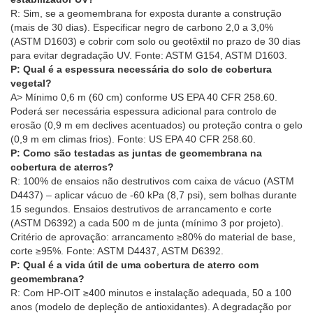
R: Sim, se a geomembrana for exposta durante a construção
(mais de 30 dias). Especificar negro de carbono 2,0 a 3,0%
(ASTM D1603) e cobrir com solo ou geotêxtil no prazo de 30 dias
para evitar degradação UV. Fonte: ASTM G154, ASTM D1603.
P: Qual é a espessura necessária do solo de cobertura
vegetal?
A> Mínimo 0,6 m (60 cm) conforme US EPA 40 CFR 258.60.
Poderá ser necessária espessura adicional para controlo de
erosão (0,9 m em declives acentuados) ou proteção contra o gelo
(0,9 m em climas frios). Fonte: US EPA 40 CFR 258.60.
P: Como são testadas as juntas de geomembrana na
cobertura de aterros?
R: 100% de ensaios não destrutivos com caixa de vácuo (ASTM
D4437) – aplicar vácuo de -60 kPa (8,7 psi), sem bolhas durante
15 segundos. Ensaios destrutivos de arrancamento e corte
(ASTM D6392) a cada 500 m de junta (mínimo 3 por projeto).
Critério de aprovação: arrancamento ≥80% do material de base,
corte ≥95%. Fonte: ASTM D4437, ASTM D6392.
P: Qual é a vida útil de uma cobertura de aterro com
geomembrana?
R: Com HP-OIT ≥400 minutos e instalação adequada, 50 a 100
anos (modelo de depleção de antioxidantes). A degradação por