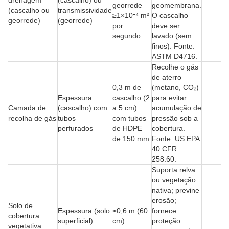
drenagem
(cascalho) ou
georrede
geomembrana.
(cascalho ou
transmissividade
≥1×10⁻⁴ m²
O cascalho
georrede)
(georrede)
por
deve ser
segundo
lavado (sem
finos). Fonte:
ASTM D4716.
Recolhe o gás
de aterro
0,3 m de
(metano, CO₂)
Espessura
cascalho (2
para evitar
Camada de
(cascalho) com
a 5 cm)
acumulação de
recolha de gás
tubos
com tubos
pressão sob a
perfurados
de HDPE
cobertura.
de 150 mm
Fonte: US EPA
40 CFR
258.60.
Suporta relva
ou vegetação
nativa; previne
erosão;
Solo de
Espessura (solo
≥0,6 m (60
fornece
cobertura
superficial)
cm)
proteção
vegetativa