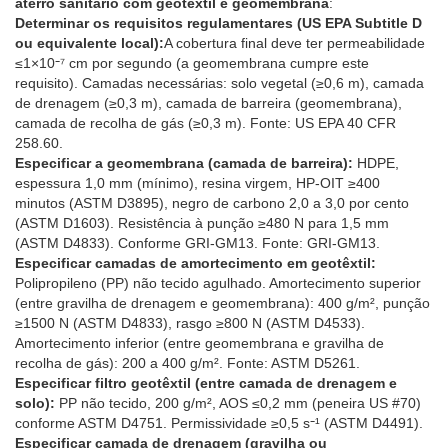
aterro sanitário com geotêxtil e geomembrana
:
Determinar os requisitos regulamentares (US EPA Subtitle D
ou equivalente local):
A cobertura final deve ter permeabilidade
≤1×10⁻⁷ cm por segundo (a geomembrana cumpre este
requisito). Camadas necessárias: solo vegetal (≥0,6 m), camada
de drenagem (≥0,3 m), camada de barreira (geomembrana),
camada de recolha de gás (≥0,3 m). Fonte: US EPA 40 CFR
258.60.
Especificar a geomembrana (camada de barreira):
HDPE,
espessura 1,0 mm (mínimo), resina virgem, HP-OIT ≥400
minutos (ASTM D3895), negro de carbono 2,0 a 3,0 por cento
(ASTM D1603). Resistência à punção ≥480 N para 1,5 mm
(ASTM D4833). Conforme GRI-GM13. Fonte: GRI-GM13.
Especificar camadas de amortecimento em geotêxtil:
Polipropileno (PP) não tecido agulhado. Amortecimento superior
(entre gravilha de drenagem e geomembrana): 400 g/m², punção
≥1500 N (ASTM D4833), rasgo ≥800 N (ASTM D4533).
Amortecimento inferior (entre geomembrana e gravilha de
recolha de gás): 200 a 400 g/m². Fonte: ASTM D5261.
Especificar filtro geotêxtil (entre camada de drenagem e
solo):
PP não tecido, 200 g/m², AOS ≤0,2 mm (peneira US #70)
conforme ASTM D4751. Permissividade ≥0,5 s⁻¹ (ASTM D4491).
Especificar camada de drenagem (gravilha ou