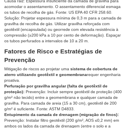
Causa raiz: Espessura insuficiente da camada de gravilha para
acomodar o assentamento. O assentamento diferencial esmaga
os tubos de recolha de gás. Fonte: US EPA 40 CFR 258.60.
Solução: Projetar espessura mínima de 0,3 m para a camada de
gravilha de recolha de gás. Utilizar gravilha reforçada com
geotêxtil (encapsulada) ou georrede com elevada resistência à
compressão (≥200 kPa a 10 por cento de deformação). Espaçar
os tubos perfurados a intervalos de 10 a 20 m.
Fatores de Risco e Estratégias de
Prevenção
Mitigação de riscos ao projetar uma
sistema de cobertura de
aterro utilizando geotêxtil e geomembrana
requer engenharia
proativa.
Perfuração por gravilha angular (falta de geotêxtil de
proteção):
Prevenção: Incluir sempre geotêxtil de proteção (400
g/m² não tecido) entre a geomembrana e qualquer camada de
gravilha. Para camada de areia (15 a 30 cm), geotêxtil de 200
g/m² é suficiente. Fonte: ASTM D4833.
Entupimento da camada de drenagem (migração de finos):
Prevenção: Instalar filtro geotêxtil (200 g/m², AOS ≤0,2 mm) em
ambos os lados da camada de drenagem (entre o solo e a