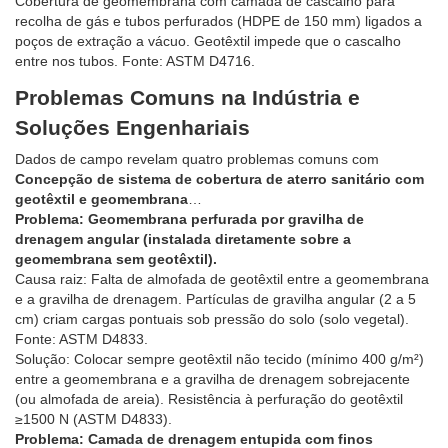
Cobertura de geomembrana com camada de cascalho para
recolha de gás e tubos perfurados (HDPE de 150 mm) ligados a
poços de extração a vácuo. Geotêxtil impede que o cascalho
entre nos tubos. Fonte: ASTM D4716.
Problemas Comuns na Indústria e
Soluções Engenhariais
Dados de campo revelam quatro problemas comuns com
Concepção de sistema de cobertura de aterro sanitário com
geotêxtil e geomembrana
…
Problema: Geomembrana perfurada por gravilha de
drenagem angular (instalada diretamente sobre a
geomembrana sem geotêxtil).
Causa raiz: Falta de almofada de geotêxtil entre a geomembrana
e a gravilha de drenagem. Partículas de gravilha angular (2 a 5
cm) criam cargas pontuais sob pressão do solo (solo vegetal).
Fonte: ASTM D4833.
Solução: Colocar sempre geotêxtil não tecido (mínimo 400 g/m²)
entre a geomembrana e a gravilha de drenagem sobrejacente
(ou almofada de areia). Resistência à perfuração do geotêxtil
≥1500 N (ASTM D4833).
Problema: Camada de drenagem entupida com finos