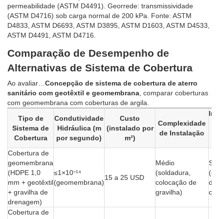
permeabilidade (ASTM D4491). Georrede: transmissividade
(ASTM D4716) sob carga normal de 200 kPa. Fonte: ASTM
D4833, ASTM D6693, ASTM D3895, ASTM D1603, ASTM D4533,
ASTM D4491, ASTM D4716.
Comparação de Desempenho de
Alternativas de Sistema de Cobertura
Ao avaliar…
Concepção de sistema de cobertura de aterro
sanitário com geotêxtil e geomembrana
, comparar coberturas
com geomembrana com coberturas de argila.
In
Tipo de
Condutividade
Custo
Complexidade
Sistema de
Hidráulica (m
(instalado por
de Instalação
R
Cobertura
por segundo)
m²)
d
Cobertura de
geomembrana
Médio
Si
(HDPE 1,0
≤1×10⁻¹⁴
(soldadura,
(c
15 a 25 USD
mm + geotêxtil
(geomembrana)
colocação de
de
+ gravilha de
gravilha)
cas
drenagem)
Cobertura de