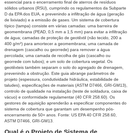
essencial para o encerramento final de aterros de resíduos
sólidos urbanos (RSU), cumprindo os regulamentos da Subparte
D da EPA dos EUA, e prevenindo a infiltração de água (geração
de lixiviado) e a emissão de gases. Um sistema de cobertura
típico (tampa) consiste em várias camadas: uma barreira de
geomembrana (PEAD, 0,5 mm a 1,5 mm) para evitar a infiltração
de água; camadas de proteção de geotêxtil (não tecido, 200 a
400 g/m²) para amortecer a geomembrana; uma camada de
drenagem (cascalho ou georrede) para remover a água
percolada; uma camada de recolha de gás (cascalho ou
georrede com tubos); e um solo de cobertura vegetal. Os
geotêxteis também separam o solo do agregado de drenagem,
prevenindo a obstrução. Este guia abrange parâmetros de
projeto (espessura, condutividade hidráulica, estabilidade de
taludes), especificações de materiais (ASTM D7466, GRI-GM13),
controlo de qualidade na instalação (teste de soldadura, caixa de
vácuo) e conformidade regulamentar (40 CFR 258.60). Os
gestores de aquisição aprenderão a especificar componentes do
sistema de cobertura que garantam um desempenho pós-
encerramento de 50+ anos. Fonte: US EPA 40 CFR 258.60,
ASTM D7466, GRI-GM13.
Qual é o Projeto de Sistema de