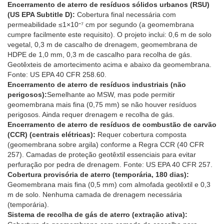
Encerramento de aterro de resíduos sólidos urbanos (RSU)
(US EPA Subtitle D):
Cobertura final necessária com
permeabilidade ≤1×10⁻⁷ cm por segundo (a geomembrana
cumpre facilmente este requisito). O projeto inclui: 0,6 m de solo
vegetal, 0,3 m de cascalho de drenagem, geomembrana de
HDPE de 1,0 mm, 0,3 m de cascalho para recolha de gás.
Geotêxteis de amortecimento acima e abaixo da geomembrana.
Fonte: US EPA 40 CFR 258.60.
Encerramento de aterro de resíduos industriais (não
perigosos):
Semelhante ao MSW, mas pode permitir
geomembrana mais fina (0,75 mm) se não houver resíduos
perigosos. Ainda requer drenagem e recolha de gás.
Encerramento de aterro de resíduos de combustão de carvão
(CCR) (centrais elétricas):
Requer cobertura composta
(geomembrana sobre argila) conforme a Regra CCR (40 CFR
257). Camadas de proteção geotêxtil essenciais para evitar
perfuração por pedra de drenagem. Fonte: US EPA 40 CFR 257.
Cobertura provisória de aterro (temporária, 180 dias):
Geomembrana mais fina (0,5 mm) com almofada geotêxtil e 0,3
m de solo. Nenhuma camada de drenagem necessária
(temporária).
Sistema de recolha de gás de aterro (extração ativa):