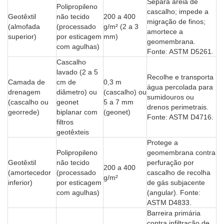
Separa areia de
Polipropileno
cascalho; impede a
Geotêxtil
não tecido
200 a 400
migração de finos;
(almofada
(processado
g/m² (2 a 3
amortece a
superior)
por esticagem
mm)
geomembrana.
com agulhas)
Fonte: ASTM D5261.
Cascalho
lavado (2 a 5
Recolhe e transporta
Camada de
cm de
0,3 m
água percolada para
drenagem
diâmetro) ou
(cascalho) ou
sumidouros ou
(cascalho ou
geonet
5 a 7 mm
drenos perimetrais.
georrede)
biplanar com
(geonet)
Fonte: ASTM D4716.
filtros
geotêxteis
Protege a
Polipropileno
geomembrana contra
Geotêxtil
não tecido
perfuração por
200 a 400
(amortecedor
(processado
cascalho de recolha
g/m²
inferior)
por esticagem
de gás subjacente
com agulhas)
(angular). Fonte:
ASTM D4833.
Barreira primária
contra infiltração de