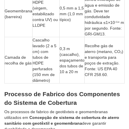
HDPE
água e emissão de
(virgem,
0,5 mm a 1,5
Geomembrana
gás. Deve ter
estabilizado
mm (1,0 mm
(barreira)
condutividade
contra UV) ou
típico)
hidráulica ≤1×10⁻¹⁴ m
LLDPE
por segundo. Fonte:
GRI-GM13.
Cascalho
lavado (2 a 5
Recolhe gás de
0,3 m
cm) com
aterro (metano, CO₂)
(cascalho),
Camada de
tubos de
e transporta para
espaçamento
recolha de gás
HDPE
poços de extração.
dos tubos de
perfurados
Fonte: US EPA 40
10 a 20 m
(150 mm de
CFR 258.60.
diâmetro)
Processo de Fabrico dos Componentes
do Sistema de Cobertura
Os processos de fabrico de geotêxteis e geomembranas
utilizados em
Concepção de sistema de cobertura de aterro
sanitário com geotêxtil e geomembrana
deve garantir