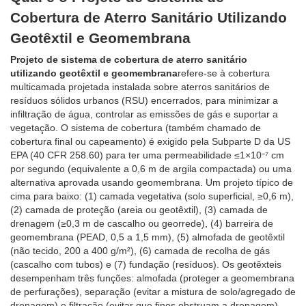
Cobertura de Aterro Sanitário Utilizando
Geotêxtil e Geomembrana
Projeto de sistema de cobertura de aterro sanitário
utilizando geotêxtil e geomembrana
refere-se à cobertura
multicamada projetada instalada sobre aterros sanitários de
resíduos sólidos urbanos (RSU) encerrados, para minimizar a
infiltração de água, controlar as emissões de gás e suportar a
vegetação. O sistema de cobertura (também chamado de
cobertura final ou capeamento) é exigido pela Subparte D da US
EPA (40 CFR 258.60) para ter uma permeabilidade ≤1×10⁻⁷ cm
por segundo (equivalente a 0,6 m de argila compactada) ou uma
alternativa aprovada usando geomembrana. Um projeto típico de
cima para baixo: (1) camada vegetativa (solo superficial, ≥0,6 m),
(2) camada de proteção (areia ou geotêxtil), (3) camada de
drenagem (≥0,3 m de cascalho ou georrede), (4) barreira de
geomembrana (PEAD, 0,5 a 1,5 mm), (5) almofada de geotêxtil
(não tecido, 200 a 400 g/m²), (6) camada de recolha de gás
(cascalho com tubos) e (7) fundação (resíduos). Os geotêxteis
desempenham três funções: almofada (proteger a geomembrana
de perfurações), separação (evitar a mistura de solo/agregado de
drenagem) e filtração (evitar que finos obstruam a drenagem).