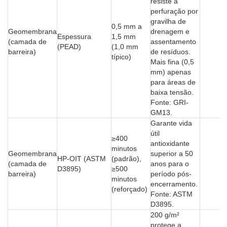
resiste à
perfuração por
gravilha de
0,5 mm a
Geomembrana
drenagem e
Espessura
1,5 mm
(camada de
assentamento
(PEAD)
(1,0 mm
barreira)
de resíduos.
típico)
Mais fina (0,5
mm) apenas
para áreas de
baixa tensão.
Fonte: GRI-
GM13.
Garante vida
útil
≥400
antioxidante
minutos
Geomembrana
superior a 50
HP-OIT (ASTM
(padrão),
(camada de
anos para o
D3895)
≥500
barreira)
período pós-
minutos
encerramento.
(reforçado)
Fonte: ASTM
D3895.
200 g/m²
protege a