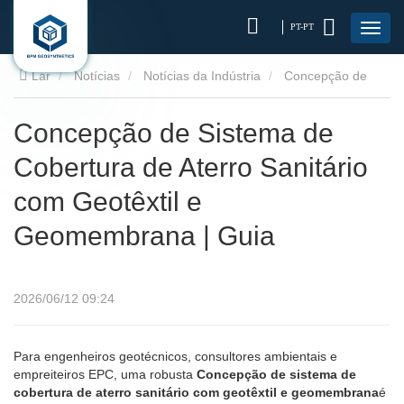
PT-PT
Lar
Notícias
Notícias da Indústria
Concepção de
Sistema de Cobertura de Aterro Sanitário com Geotêxtil e
Concepção de Sistema de
Cobertura de Aterro Sanitário
Geomembrana | Guia
com Geotêxtil e
Geomembrana | Guia
2026/06/12 09:24
Para engenheiros geotécnicos, consultores ambientais e
empreiteiros EPC, uma robusta
Concepção de sistema de
cobertura de aterro sanitário com geotêxtil e geomembrana
é