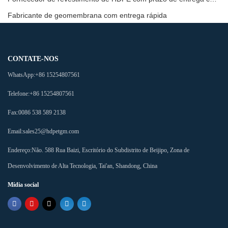
Fabricante de geomembrana com entrega rápida
CONTATE-NOS
WhatsApp:
+86 15254807561
Telefone:
+86 15254807561
Fax:
0086 538 589 2138
Email:
sales25@hdpetgm.com
Endereço:
Não. 588 Rua Baizi, Escritório do Subdistrito de Beijipo, Zona de
Desenvolvimento de Alta Tecnologia, Tai'an, Shandong, China
Mídia social