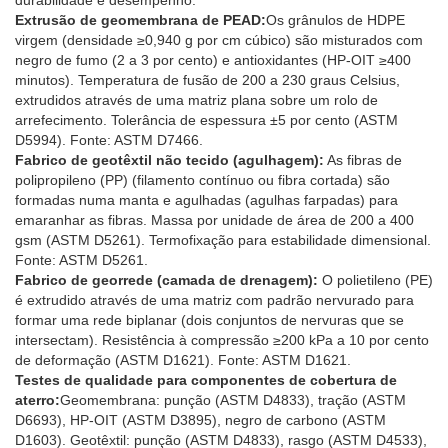
durabilidade e desempenho.
Extrusão de geomembrana de PEAD:
Os grânulos de HDPE
virgem (densidade ≥0,940 g por cm cúbico) são misturados com
negro de fumo (2 a 3 por cento) e antioxidantes (HP-OIT ≥400
minutos). Temperatura de fusão de 200 a 230 graus Celsius,
extrudidos através de uma matriz plana sobre um rolo de
arrefecimento. Tolerância de espessura ±5 por cento (ASTM
D5994). Fonte: ASTM D7466.
Fabrico de geotêxtil não tecido (agulhagem):
As fibras de
polipropileno (PP) (filamento contínuo ou fibra cortada) são
formadas numa manta e agulhadas (agulhas farpadas) para
emaranhar as fibras. Massa por unidade de área de 200 a 400
gsm (ASTM D5261). Termofixação para estabilidade dimensional.
Fonte: ASTM D5261.
Fabrico de georrede (camada de drenagem):
O polietileno (PE)
é extrudido através de uma matriz com padrão nervurado para
formar uma rede biplanar (dois conjuntos de nervuras que se
intersectam). Resistência à compressão ≥200 kPa a 10 por cento
de deformação (ASTM D1621). Fonte: ASTM D1621.
Testes de qualidade para componentes de cobertura de
aterro:
Geomembrana: punção (ASTM D4833), tração (ASTM
D6693), HP-OIT (ASTM D3895), negro de carbono (ASTM
D1603). Geotêxtil: punção (ASTM D4833), rasgo (ASTM D4533),