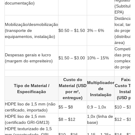
regulatóri
documentação)
(Subtítulo
EPA)
Distância 
Mobilização/desmobilização
local, tam
(transporte de
$0.50 – $1.50
3% – 6%
do projeto
equipamentos, instalação)
(distribuíd
área)
Competitiv
Despesas gerais e lucro
das propos
$1.50 – $3.00
10% – 15%
(margem do empreiteiro)
complexid
do projeto
Custo do
Faixa 
Multiplicador
Tipo de Material /
Material (USD
Custo Tot
de
Especificação
por m²,
Instala
Instalação
entregue)
(USD por
HDPE liso de 1,5 mm (não
$5 – $8
0,9 – 1,0x
$10 – $16
certificado, importado)
HDPE liso de 1,5 mm
1,0x (linha de
$8 – $12
$12 – $18
(certificado GRI-GM13)
base)
HDPE texturizado de 1,5
mm (coextrudado, GRI-
$10 – $16
1,15 – 1,25x
$14 – $24