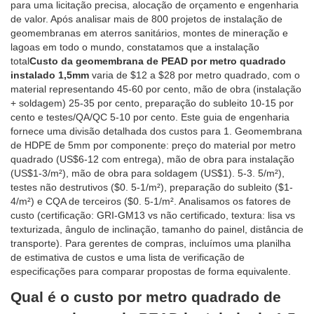
para uma licitação precisa, alocação de orçamento e engenharia
de valor. Após analisar mais de 800 projetos de instalação de
geomembranas em aterros sanitários, montes de mineração e
lagoas em todo o mundo, constatamos que a instalação
total
Custo da geomembrana de PEAD por metro quadrado
instalado 1,5mm
varia de $12 a $28 por metro quadrado, com o
material representando 45-60 por cento, mão de obra (instalação
+ soldagem) 25-35 por cento, preparação do subleito 10-15 por
cento e testes/QA/QC 5-10 por cento. Este guia de engenharia
fornece uma divisão detalhada dos custos para 1. Geomembrana
de HDPE de 5mm por componente: preço do material por metro
quadrado (US$6-12 com entrega), mão de obra para instalação
(US$1-3/m²), mão de obra para soldagem (US$1). 5-3. 5/m²),
testes não destrutivos ($0. 5-1/m²), preparação do subleito ($1-
4/m²) e CQA de terceiros ($0. 5-1/m². Analisamos os fatores de
custo (certificação: GRI-GM13 vs não certificado, textura: lisa vs
texturizada, ângulo de inclinação, tamanho do painel, distância de
transporte). Para gerentes de compras, incluímos uma planilha
de estimativa de custos e uma lista de verificação de
especificações para comparar propostas de forma equivalente.
Qual é o custo por metro quadrado de