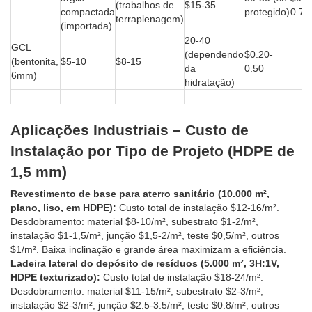
(trabalhos de
$15-35
compactada
protegido)
0.70
terraplenagem)
(importada)
20-40
GCL
(dependendo
$0.20-
(bentonita,
$5-10
$8-15
da
0.50
6mm)
hidratação)
Aplicações Industriais – Custo de
Instalação por Tipo de Projeto (HDPE de
1,5 mm)
Revestimento de base para aterro sanitário (10.000 m²,
plano, liso, em HDPE):
Custo total de instalação $12-16/m².
Desdobramento: material $8-10/m², subestrato $1-2/m²,
instalação $1-1,5/m², junção $1,5-2/m², teste $0,5/m², outros
$1/m². Baixa inclinação e grande área maximizam a eficiência.
Ladeira lateral do depósito de resíduos (5.000 m², 3H:1V,
HDPE texturizado):
Custo total de instalação $18-24/m².
Desdobramento: material $11-15/m², subestrato $2-3/m²,
instalação $2-3/m², junção $2.5-3.5/m², teste $0.8/m², outros