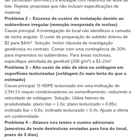
ser certificado GRI-GM13 e entregue com relatórios de teste de
lote. Rejeitar propostas que não incluam especificações de
material.
Problema 2 – Excesso de custos de instalação devido ao
subterrâneo irregular (remoção inesperada de rochas)
Causa principal: A investigação do local não identificou a camada
de rocha angular. O custo de preparação do subleito dobrou de
$2 para $4/m². Solução: Incluir cláusula de investigação
geotécnica no contrato. Contar com uma contingência de 20%
para imprevistos no subterrâneo. Para áreas rochosas,
especifique almofada de geotêxtil (200 g/m²) a $1-2/m².
Problema 3 – Alto custo de mão de obra na soldagem em
superfícies texturizadas (soldagem 2x mais lenta do que o
estimado)
Causa principal: O HDPE texturizado em uma inclinação de
2,5H:1V requer condicionadores ou esmerilhamento, reduzindo a
velocidade de soldagem. Solução: Utilize fatores de
produtividade: plano liso = 1,0x; plano texturizado = 0,85x;
inclinado liso = 0,6x; inclinado texturizado = 0,4x. Ajuste a oferta
em conformidade.
Problema 4 – Atrasos nos testes e custos adicionais
(amostras de teste destrutivas enviadas para fora do local,
prazo de 3 dias)