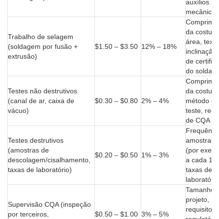
auxílios
mecânicos
Comprime
da costura
Trabalho de selagem
área, textu
(soldagem por fusão +
$1.50 – $3.50
12% – 18%
inclinação,
extrusão)
de certific
do soldad
Comprime
Testes não destrutivos
da costura
(canal de ar, caixa de
$0.30 – $0.80
2% – 4%
método de
vácuo)
teste, requ
de CQA
Frequênci
Testes destrutivos
amostrag
(amostras de
(por exemp
$0.20 – $0.50
1% – 3%
descolagem/cisalhamento,
a cada 15
taxas de laboratório)
taxas de
laboratório
Tamanho 
projeto,
Supervisão CQA (inspeção
requisitos
por terceiros,
$0.50 – $1.00
3% – 5%