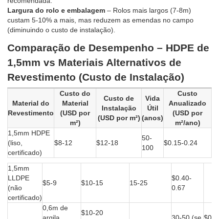
recomendada.
Largura do rolo e embalagem
– Rolos mais largos (7-8m)
custam 5-10% a mais, mas reduzem as emendas no campo
(diminuindo o custo de instalação).
Comparação de Desempenho – HDPE de
1,5mm vs Materiais Alternativos de
Revestimento (Custo de Instalação)
Custo do
Custo
Custo de
Vida
Material do
Material
Anualizado
Instalação
Útil
Revestimento
(USD por
(USD por
(USD por m²)
(anos)
m²)
m²/ano)
1,5mm HDPE
50-
(liso,
$8-12
$12-18
$0.15-0.24
100
certificado)
1,5mm
LLDPE
$0.40-
$5-9
$10-15
15-25
(não
0.67
certificado)
0,6m de
$10-20
argila
30-50 (se
$0.3