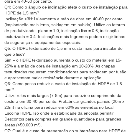
obra em 40-60 por cento.
Q4: Como o ângulo de inclinação afeta o custo de instalação para
HDPE de 1,5 mm?
Inclinação >3H:1V aumenta a mão de obra em 40-60 por cento
(implantação mais lenta, soldagem em subida). Utilize os fatores
de produtividade: plano = 1.0, inclinação lisa = 0.6, inclinação
texturizada = 0.4. Inclinações mais íngremes podem exigir linhas
de segurança e equipamentos especiais.
Q5: O HDPE texturizado de 1,5 mm custa mais para instalar do
que o liso?
Sim – o HDPE texturizado aumenta o custo do material em 15-
25% e a mão de obra de instalação em 10-20%. As chapas
texturizadas requerem condicionadores para soldagem por fusão
e apresentam maior resistência durante a aplicação.
Q6: Como posso reduzir o custo de instalação de HDPE de 1,5
mm?
Utilize rolos mais largos (7-8m) para reduzir o comprimento da
costura em 30-40 por cento. Prefabricar grandes painéis (20m x
20m) na oficina para reduzir em 60% as emendas no local.
Escolha HDPE liso onde a estabilidade da encosta permitir.
Descontos para compras em grande quantidade para grandes
áreas (>50.000 m²).
Q7: Qual é o custo da preparação do subterrâneo para HDPE de