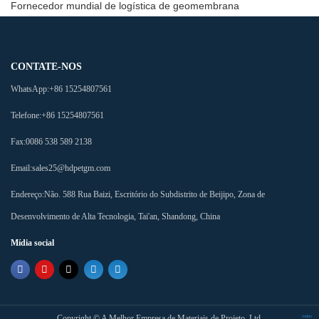
Fornecedor mundial de logística de geomembrana
CONTATE-NOS
WhatsApp:
+86 15254807561
Telefone:
+86 15254807561
Fax:
0086 538 589 2138
Email:
sales25@hdpetgm.com
Endereço:
Não. 588 Rua Baizi, Escritório do Subdistrito de Beijipo, Zona de
Desenvolvimento de Alta Tecnologia, Tai'an, Shandong, China
Mídia social
Copyright ©
A Melhor Empresa de Materiais de Projeto, Ltd.
Index