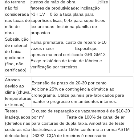
do terreno
custos de mão de obra Utilize
não foi
fatores de produtividade: inclinação
considerada
>3H:1V = 0,6x a taxa plana para
nas taxas de
superfícies lisas, 0,4x para superfícies
mão de
texturizadas. Incluir na planilha de
obra.
propostas.
Substituição
Falha prematura, custo de reparo 5-10
de material
vezes maior Especifique
de baixa
apenas material certificado GRI-GM13.
qualidade
Exige relatórios de teste de fábrica e
(fino, não
verificação por terceiros.
certificado)
Atrasos
Extensão de prazo de 20-30 por cento
devido ao
Adicione 25% de contingência climática ao
clima (chuva,
cronograma. Utilize painéis pré-fabricados para
temperaturas
manter o progresso em ambientes internos.
extremas)
Testes
O custo de reparação de vazamentos é de $10-20
inadequados
por m². Teste de 100% de canal de ar
(defeitos nas
para costuras de dupla faixa. Amostras de teste
costuras não
destrutivas a cada 150m conforme a norma ASTM
detectados)
D6392. CQA de terceiros é necessário.