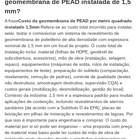
geomembrana de PEAD instalada de 1,5
mm?
A frase
Custo da geomembrana de PEAD por metro quadrado
instalado 1,5mm
Refere-se ao custo total incorrido para instalar,
selar, testar e comissionar um sistema de revestimento de
geomembrana de polietileno de alta densidade com espessura
nominal de 1,5 mm em um local de projeto. O custo total de
instalação inclui: material (folhas de HDPE, geotêxtil de
subcobertura, acessórios), mão de obra (instalação, selagem,
reparo), equipamentos (máquinas de solda, rolos de instalação,
equipamentos de teste), preparação do subleito (compactação,
nivelamento, remoção de pedras), controle de qualidade (testes
não destrutivos, amostragem destrutiva, supervisão CQA) e
custos gerais (mobilização, desmobilização, gestão do local).
Contexto da indústria: 1,5 mm é a espessura padrão para muitas
aplicações de contenção, incluindo revestimentos de aterros
sanitários (de acordo com a Subtítulo D da EPA), placas de
lixiviação em pilhas de mineração e revestimentos de lagoas. Por
que isso é importante para engenharia e compras: O custo do
material por si só pode ser enganoso – uma proposta com preço
de material mais baixo pode ter custos de mão de obra de
instalação mais elevados devido a condições inadequadas no