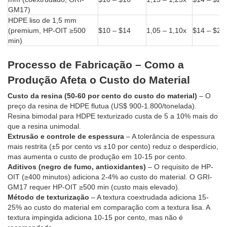
GM17)
HDPE liso de 1,5 mm
(premium, HP-OIT ≥500
$10 – $14
1,05 – 1,10x
$14 – $20
min)
Processo de Fabricação – Como a
Produção Afeta o Custo do Material
Custo da resina (50-60 por cento do custo do material)
– O
preço da resina de HDPE flutua (US$ 900-1.800/tonelada).
Resina bimodal para HDPE texturizado custa de 5 a 10% mais do
que a resina unimodal.
Extrusão e controle de espessura
– A tolerância de espessura
mais restrita (±5 por cento vs ±10 por cento) reduz o desperdício,
mas aumenta o custo de produção em 10-15 por cento.
Aditivos (negro de fumo, antioxidantes)
– O requisito de HP-
OIT (≥400 minutos) adiciona 2-4% ao custo do material. O GRI-
GM17 requer HP-OIT ≥500 min (custo mais elevado).
Método de texturização
– A textura coextrudada adiciona 15-
25% ao custo do material em comparação com a textura lisa. A
textura impingida adiciona 10-15 por cento, mas não é