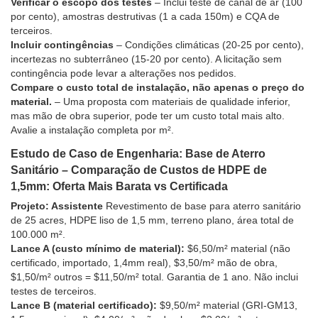
Verificar o escopo dos testes
– Inclui teste de canal de ar (100
por cento), amostras destrutivas (1 a cada 150m) e CQA de
terceiros.
Incluir contingências
– Condições climáticas (20-25 por cento),
incertezas no subterrâneo (15-20 por cento). A licitação sem
contingência pode levar a alterações nos pedidos.
Compare o custo total de instalação, não apenas o preço do
material.
– Uma proposta com materiais de qualidade inferior,
mas mão de obra superior, pode ter um custo total mais alto.
Avalie a instalação completa por m².
Estudo de Caso de Engenharia: Base de Aterro
Sanitário – Comparação de Custos de HDPE de
1,5mm: Oferta Mais Barata vs Certificada
Projeto: Assistente
Revestimento de base para aterro sanitário
de 25 acres, HDPE liso de 1,5 mm, terreno plano, área total de
100.000 m².
Lance A (custo mínimo de material):
$6,50/m² material (não
certificado, importado, 1,4mm real), $3,50/m² mão de obra,
$1,50/m² outros = $11,50/m² total. Garantia de 1 ano. Não inclui
testes de terceiros.
Lance B (material certificado):
$9,50/m² material (GRI-GM13,