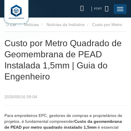
PT-PT
Lar
Notícias
Notícias da Indústria
Custo por Metro
Quadrado de Geomembrana de PEAD Instalada 1,5mm | Guia
Custo por Metro Quadrado de
Geomembrana de PEAD
do Engenheiro
Instalada 1,5mm | Guia do
Engenheiro
2026/05/16 09:04
Para empreiteiros EPC, gestores de compras e proprietários de
projetos, é fundamental compreender
Custo da geomembrana
de PEAD por metro quadrado instalado 1,5mm
é essencial