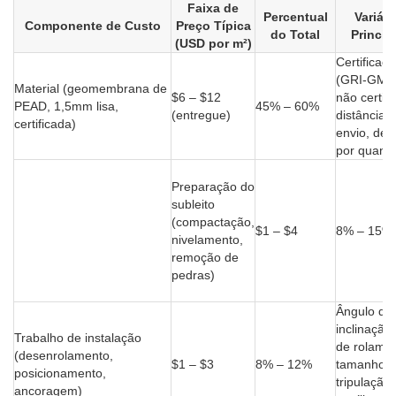
Faixa de
Percentual
Variáve
Componente de Custo
Preço Típica
do Total
Princip
(USD por m²)
Certificaç
(GRI-GM1
Material (geomembrana de
$6 – $12
não certifi
PEAD, 1,5mm lisa,
45% – 60%
(entregue)
distância 
certificada)
envio, des
por quant
Preparação do
subleito
(compactação,
$1 – $4
8% – 15%
nivelamento,
remoção de
pedras)
Ângulo de
inclinação
Trabalho de instalação
de rolamen
(desenrolamento,
$1 – $3
8% – 12%
tamanho 
posicionamento,
tripulação,
ancoragem)