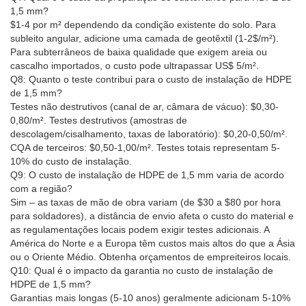
1,5 mm?
$1-4 por m² dependendo da condição existente do solo. Para
subleito angular, adicione uma camada de geotêxtil (1-2$/m²).
Para subterrâneos de baixa qualidade que exigem areia ou
cascalho importados, o custo pode ultrapassar US$ 5/m².
Q8: Quanto o teste contribui para o custo de instalação de HDPE
de 1,5 mm?
Testes não destrutivos (canal de ar, câmara de vácuo): $0,30-
0,80/m². Testes destrutivos (amostras de
descolagem/cisalhamento, taxas de laboratório): $0,20-0,50/m².
CQA de terceiros: $0,50-1,00/m². Testes totais representam 5-
10% do custo de instalação.
Q9: O custo de instalação de HDPE de 1,5 mm varia de acordo
com a região?
Sim – as taxas de mão de obra variam (de $30 a $80 por hora
para soldadores), a distância de envio afeta o custo do material e
as regulamentações locais podem exigir testes adicionais. A
América do Norte e a Europa têm custos mais altos do que a Ásia
ou o Oriente Médio. Obtenha orçamentos de empreiteiros locais.
Q10: Qual é o impacto da garantia no custo de instalação de
HDPE de 1,5 mm?
Garantias mais longas (5-10 anos) geralmente adicionam 5-10%