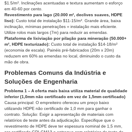
$1.5/m². Inclinações acentuadas e textura aumentam o esforço
em 40-60 por cento.
Revestimento para lago (20.000 m², declives suaves, HDPE
liso):
Custo total de instalação $11-15/m². Grande área, baixa
inclinação, mínimas penetrações = instalação mais eficiente.
Utilize rolos mais largos (7m) para reduzir as emendas.
Plataforma de lixiviação por pilação para mineração (50.000+
m², HDPE texturizado):
Custo total de instalação $14-18/m²
(economia de escala). Painéis pré-fabricados (20m x 20m)
reduzem em 60% as emendas no local, diminuindo o custo da
mão de obra.
Problemas Comuns da Indústria e
Soluções de Engenharia
Problema 1 – A oferta mais baixa utiliza material de qualidade
inferior (1,0mm não certificado em vez de 1,5mm certificado)
Causa principal: O empreiteiro ofereceu um preço baixo
utilizando HDPE não certificado de 1,0 mm para ganhar o
contrato. Solução: Exigir a apresentação de materiais com
relatórios de teste antes da adjudicação. Especifique que o
revestimento de HDPE deve ter espessura nominal de 1,5 mm,