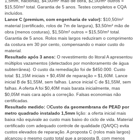
1,5mm, nacional), $4,00/m² mão de obra, $2,00/m² outros =
$15,50/m² total. Garantia de 5 anos. Testes completos e CQA
incluídos.
Lance C (premium, com engenharia de valor):
$10,50/m²
material (certificado, rolos de 7m de largura), $3,50/m² mão de
obra (menos costuras), $1,50/m² outros = $15,50/m² total.
Garantia de 5 anos. Rolos mais largos reduziram o comprimento
da costura em 30 por cento, compensando o maior custo do
material.
Resultado após 3 anos:
O revestimento do litoral A apresentou
múltiplos vazamentos (detectados por monitoramento de água
subterrânea). O custo da remediação foi de $450.000. Custo
total: $1,15M iniciais + $0,45M de reparação = $1,60M. Lance
inicial B de $1,55M, sem falhas. Lance inicial C de $1,55M, sem
falhas. A oferta A foi $0,40M mais barata inicialmente, mas
$0,05M mais cara após a correção. Falsas economias não
certificadas.
Resultado medido:
O
Custo da geomembrana de PEAD por
metro quadrado instalado 1,5mm
lição: a oferta inicial mais
baixa não equivale ao custo mais baixo do ciclo de vida. Material
certificado com adequado controle de qualidade (QA/QC) evita
custos elevados de reparação. A proposta C (rolos mais largos)
alcançou o mesmo custo total que a proposta B, com menos