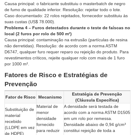
Causa principal: o fabricante substituiu o masterbatch de negro
de fumo de qualidade inferior. Resolução: rejeitar todo o lote.
Caso documentado: 22 rolos rejeitados, fornecedor substituiu às
suas custas (US$ 78.000).
Problema 4 – Furos detectados durante o teste de faíscas no
local (2 furos por rolo de 500 m²)
Causa principal: contaminação na extrusão (partículas de resina
não derretidas). Resolução: de acordo com a norma ASTM
D6747, qualquer furo requer reparo ou rejeição do produto. Para
revestimentos críticos, rejeite qualquer rolo com mais de 1 furo
por 1000 m².
Fatores de Risco e Estratégias de
Prevenção
Estratégia de Prevenção
Fator de Risco
Mecanismo
(Cláusula Específica)
Material de
A densidade será testada de
Substituição de
menor
acordo com a norma ASTM D1505
material
densidade
em um rolo por remessa.
recebido
fornecido
Densidade abaixo de 0,94 g/cm³
(LLDPE em vez
para reduzir
constitui rejeição de toda a
de HDPE)