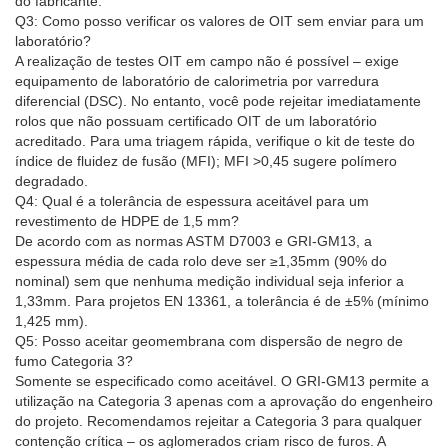
do fabricante.
Q3: Como posso verificar os valores de OIT sem enviar para um
laboratório?
A realização de testes OIT em campo não é possível – exige
equipamento de laboratório de calorimetria por varredura
diferencial (DSC). No entanto, você pode rejeitar imediatamente
rolos que não possuam certificado OIT de um laboratório
acreditado. Para uma triagem rápida, verifique o kit de teste do
índice de fluidez de fusão (MFI); MFI >0,45 sugere polímero
degradado.
Q4: Qual é a tolerância de espessura aceitável para um
revestimento de HDPE de 1,5 mm?
De acordo com as normas ASTM D7003 e GRI-GM13, a
espessura média de cada rolo deve ser ≥1,35mm (90% do
nominal) sem que nenhuma medição individual seja inferior a
1,33mm. Para projetos EN 13361, a tolerância é de ±5% (mínimo
1,425 mm).
Q5: Posso aceitar geomembrana com dispersão de negro de
fumo Categoria 3?
Somente se especificado como aceitável. O GRI-GM13 permite a
utilização na Categoria 3 apenas com a aprovação do engenheiro
do projeto. Recomendamos rejeitar a Categoria 3 para qualquer
contenção crítica – os aglomerados criam risco de furos. A