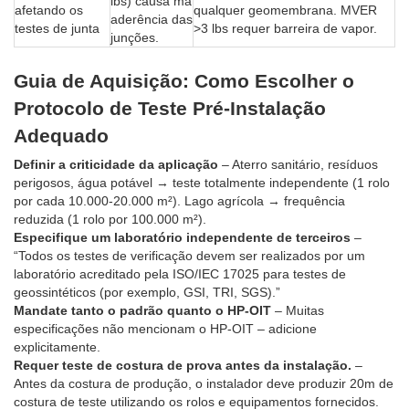
lbs) causa má
afetando os
qualquer geomembrana. MVER
aderência das
testes de junta
>3 lbs requer barreira de vapor.
junções.
Guia de Aquisição: Como Escolher o
Protocolo de Teste Pré-Instalação
Adequado
Definir a criticidade da aplicação
– Aterro sanitário, resíduos
perigosos, água potável → teste totalmente independente (1 rolo
por cada 10.000-20.000 m²). Lago agrícola → frequência
reduzida (1 rolo por 100.000 m²).
Especifique um laboratório independente de terceiros
–
“Todos os testes de verificação devem ser realizados por um
laboratório acreditado pela ISO/IEC 17025 para testes de
geossintéticos (por exemplo, GSI, TRI, SGS).”
Mandate tanto o padrão quanto o HP-OIT
– Muitas
especificações não mencionam o HP-OIT – adicione
explicitamente.
Requer teste de costura de prova antes da instalação.
–
Antes da costura de produção, o instalador deve produzir 20m de
costura de teste utilizando os rolos e equipamentos fornecidos.