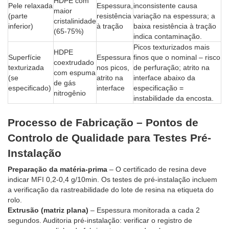
HDPE com
Pele relaxada
Espessura,
inconsistente causa
maior
(parte
resistência
variação na espessura; a
cristalinidade
inferior)
à tração
baixa resistência à tração
(65-75%)
indica contaminação.
Picos texturizados mais
HDPE
Superfície
Espessura
finos que o nominal – risco
coextrudado
texturizada
nos picos,
de perfuração; atrito na
com espuma
(se
atrito na
interface abaixo da
de gás
especificado)
interface
especificação =
nitrogênio
instabilidade da encosta.
Processo de Fabricação – Pontos de
Controlo de Qualidade para Testes Pré-
Instalação
Preparação da matéria-prima
– O certificado de resina deve
indicar MFI 0,2-0,4 g/10min. Os testes de pré-instalação incluem
a verificação da rastreabilidade do lote de resina na etiqueta do
rolo.
Extrusão (matriz plana)
– Espessura monitorada a cada 2
segundos. Auditoria pré-instalação: verificar o registro de