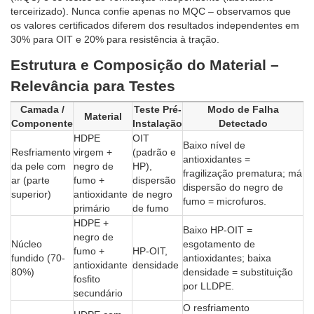
terceirizado). Nunca confie apenas no MQC – observamos que
os valores certificados diferem dos resultados independentes em
30% para OIT e 20% para resistência à tração.
Estrutura e Composição do Material –
Relevância para Testes
Camada /
Teste Pré-
Modo de Falha
Material
Componente
Instalação
Detectado
HDPE
OIT
Baixo nível de
Resfriamento
virgem +
(padrão e
antioxidantes =
da pele com
negro de
HP),
fragilização prematura; má
ar (parte
fumo +
dispersão
dispersão do negro de
superior)
antioxidante
de negro
fumo = microfuros.
primário
de fumo
HDPE +
Baixo HP-OIT =
negro de
Núcleo
esgotamento de
fumo +
HP-OIT,
fundido (70-
antioxidantes; baixa
antioxidante
densidade
80%)
densidade = substituição
fosfito
por LLDPE.
secundário
O resfriamento