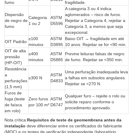
fumo
fragilidade.
A categoria 3 ou 4 indica
Dispersão
aglomerados – risco de furos.
Categoria
ASTM
de negro de
Rejeitar a Categoria 4, rejeitar a
1 ou 2
D5596
fumo
Categoria 3, a menos que seja
excepcional.
≥100
ASTM
Baixo OIT → fragilidade em até
OIT Padrão
minutos
D3895
10 anos. Rejeitar se for <90 min.
OIT de alta
≥400
ASTM
Previne leituras falsas de negro
pressão
minutos
D5885
de fumo. Rejeitar se <350 min.
(HP-OIT)
Resistência
Uma perfuração inadequada leva
a
ASTM
≥300 N
a falhas em subsolos angulares.
perfurações
D4833
Rejeitar se <270 N.
(1,5 mm)
Furos de
Qualquer furo – rejeite o rolo ou
fuga (teste
Zero furos
ASTM
solicite reparo conforme o
de faísca
por 100 m²
D6747
procedimento aprovado.
em rolo)
Nota crítica:
Requisitos de teste de geomembrana antes da
instalação
deve diferenciar entre os certificados do fabricante
(MQC) e os testes de verificação independente (laboratório