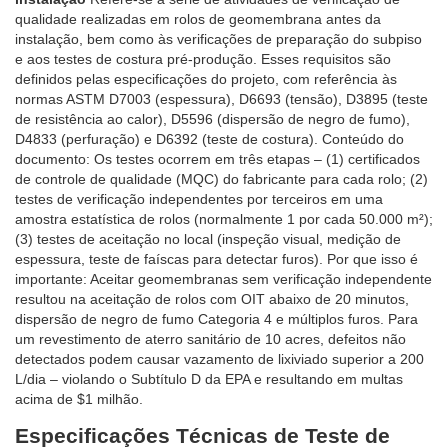
qualidade realizadas em rolos de geomembrana antes da
instalação, bem como às verificações de preparação do subpiso
e aos testes de costura pré-produção. Esses requisitos são
definidos pelas especificações do projeto, com referência às
normas ASTM D7003 (espessura), D6693 (tensão), D3895 (teste
de resistência ao calor), D5596 (dispersão de negro de fumo),
D4833 (perfuração) e D6392 (teste de costura). Conteúdo do
documento: Os testes ocorrem em três etapas – (1) certificados
de controle de qualidade (MQC) do fabricante para cada rolo; (2)
testes de verificação independentes por terceiros em uma
amostra estatística de rolos (normalmente 1 por cada 50.000 m²);
(3) testes de aceitação no local (inspeção visual, medição de
espessura, teste de faíscas para detectar furos). Por que isso é
importante: Aceitar geomembranas sem verificação independente
resultou na aceitação de rolos com OIT abaixo de 20 minutos,
dispersão de negro de fumo Categoria 4 e múltiplos furos. Para
um revestimento de aterro sanitário de 10 acres, defeitos não
detectados podem causar vazamento de lixiviado superior a 200
L/dia – violando o Subtítulo D da EPA e resultando em multas
acima de $1 milhão.
Especificações Técnicas de Teste de