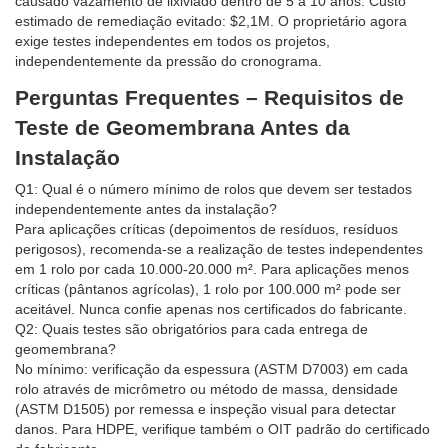
causado vazamento de lixiviado dentro de 5 a 10 anos. Custo
estimado de remediação evitado: $2,1M. O proprietário agora
exige testes independentes em todos os projetos,
independentemente da pressão do cronograma.
Perguntas Frequentes – Requisitos de
Teste de Geomembrana Antes da
Instalação
Q1: Qual é o número mínimo de rolos que devem ser testados
independentemente antes da instalação?
Para aplicações críticas (depoimentos de resíduos, resíduos
perigosos), recomenda-se a realização de testes independentes
em 1 rolo por cada 10.000-20.000 m². Para aplicações menos
críticas (pântanos agrícolas), 1 rolo por 100.000 m² pode ser
aceitável. Nunca confie apenas nos certificados do fabricante.
Q2: Quais testes são obrigatórios para cada entrega de
geomembrana?
No mínimo: verificação da espessura (ASTM D7003) em cada
rolo através de micrômetro ou método de massa, densidade
(ASTM D1505) por remessa e inspeção visual para detectar
danos. Para HDPE, verifique também o OIT padrão do certificado