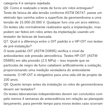
categoria 4 é sempre rejeitada.
Q6: Como é realizado o teste de furos em rolos entregues?
Teste de faísca de alta tensão conforme ASTM D6747: passe um
eletrodo tipo varinha sobre a superfície da geomembrana a uma
tensão de 15.000-20.000 V. Qualquer furo cria um arco elétrico.
Os testes são normalmente realizados após a implantação, mas
podem ser feitos em rolos antes da implantação usando um
testador de faíscas de bancada.
Q7: Qual é a diferença entre o OIT padrão e o HP-OIT nos testes
de pré-instalação?
O teste padrão OIT (ASTM D3895) verifica o nível de
antioxidantes sob pressão atmosférica. Testes HP-OIT (ASTM
D5885) em alta pressão (2,5 MPa) – isso impede que as
partículas de negro de fumo catalisem artificialmente a oxidação,
proporcionando uma medição verdadeira do antioxidante
restante. O HP-OIT é obrigatório para uma vida útil de projeto de
100 anos.
Q8: Quanto tempo antes da instalação os rolos de geomembrana
devem ser testados?
Os testes laboratoriais independentes devem ser concluídos com
pelo menos 4 semanas de antecedência em relação ao planejado
lançamento, para permitir tempo para novos testes caso ocorram