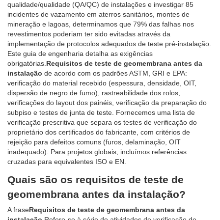
qualidade/qualidade (QA/QC) de instalações e investigar 85
incidentes de vazamento em aterros sanitários, montes de
mineração e lagoas, determinamos que 79% das falhas nos
revestimentos poderiam ter sido evitadas através da
implementação de protocolos adequados de teste pré-instalação.
Este guia de engenharia detalha as exigências
obrigatórias.
Requisitos de teste de geomembrana antes da
instalação
de acordo com os padrões ASTM, GRI e EPA:
verificação do material recebido (espessura, densidade, OIT,
dispersão de negro de fumo), rastreabilidade dos rolos,
verificações do layout dos painéis, verificação da preparação do
subpiso e testes de junta de teste. Fornecemos uma lista de
verificação prescritiva que separa os testes de verificação do
proprietário dos certificados do fabricante, com critérios de
rejeição para defeitos comuns (furos, delaminação, OIT
inadequado). Para projetos globais, incluímos referências
cruzadas para equivalentes ISO e EN.
Quais são os requisitos de teste de
geomembrana antes da instalação?
A frase
Requisitos de teste de geomembrana antes da
instalação
Refere-se à série de atividades de verificação de