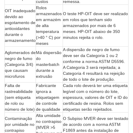
custos
remessa.
Rolos
OIT inadequado
armazenados
O teste HP-OIT deve ser realizado
devido ao
em armazém
em rolos que tenham sido
esgotamento de
de alta
armazenados por mais de 6
antioxidantes
temperatura
meses. HP-OIT abaixo de 350
durante o
(>40 ° C) por
minutos rejeita o rolo.
armazenamento
meses
A dispersão de negro de fumo
Aglomerados de
Má dispersão
deve ser da Categoria 1 ou 2
negro de fumo
do
conforme a norma ASTM D5596.
(Categoria 3/4)
masterbatch
A Categoria 3 será rejeitada; a
que causam
durante a
Categoria 4 resultará na rejeição
microfuros
extrusão
de todo o lote de produção.
Falta de
Fabricante
Cada rolo deverá ter uma etiqueta
rastreabilidade
ignora a
legível com o número do lote,
(sem etiqueta
etiquetagem
espessura, valores de OIT e ID do
de rolo ou
de controle
certificado de resina. Rolos sem
número de lote)
de qualidade
etiquetas serão rejeitados.
Alta umidade
Contaminação
O Subpiso MVER deve ser testado
no contrapiso
por umidade no
de acordo com a norma ASTM
(MVER >5
contrapiso
F1869 antes da instalação de