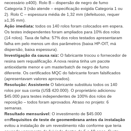
necessário ≥400). Rolo B – dispersão de negro de fumo
Categoria 3 (não atende – especificação exigida Categoria 1 ou
2). Rolo C – espessura média de 1,32 mm (defeituoso, requer
≥1,35 mm).
Ação imediata:
todos os 140 rolos foram colocados em espera.
Os testes independentes foram ampliados para 10% dos rolos
(14 rolos). Taxa de falha: 57% dos rolos testados apresentaram
falha em pelo menos um dos parâmetros (baixa HP-OIT, má
dispersão, baixa espessura).
Investigação da causa raiz:
O fabricante trocou o fornecedor de
resina sem requalificação. A nova resina tinha um pacote
antioxidante menor e um masterbatch de negro de fumo
diferente. Os certificados MQC do fabricante foram falsificados
(apresentavam valores aprovados).
Resolução: Assistente
O fabricante substituiu todos os 140
rolos por sua conta (US$ 420.000). O proprietário adicionou
$45.000 para testes independentes de 100% dos rolos de
reposição – todos foram aprovados. Atraso no projeto: 6
semanas.
Resultado mensurável:
O investimento de $45.000
em
Requisitos de teste de geomembrana antes da instalação
evitou a instalação de um revestimento não conforme que teria