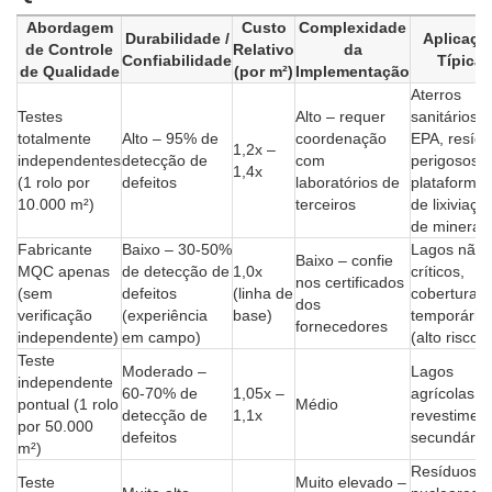
Abordagem
Custo
Complexidade
Durabilidade /
Aplicaçã
de Controle
Relativo
da
Confiabilidade
Típica
de Qualidade
(por m²)
Implementação
Aterros
Testes
Alto – requer
sanitários 
totalmente
Alto – 95% de
coordenação
EPA, resíd
1,2x –
independentes
detecção de
com
perigosos,
1,4x
(1 rolo por
defeitos
laboratórios de
plataforma
10.000 m²)
terceiros
de lixiviaçã
de mineraç
Fabricante
Baixo – 30-50%
Lagos não
Baixo – confie
MQC apenas
de detecção de
1,0x
críticos,
nos certificados
(sem
defeitos
(linha de
coberturas
dos
verificação
(experiência
base)
temporária
fornecedores
independente)
em campo)
(alto risco)
Teste
Moderado –
Lagos
independente
60-70% de
1,05x –
agrícolas,
pontual (1 rolo
Médio
detecção de
1,1x
revestimen
por 50.000
defeitos
secundário
m²)
Resíduos
Teste
Muito elevado –