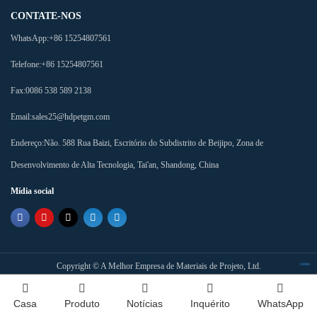
CONTATE-NOS
WhatsApp:
+86 15254807561
Telefone:
+86 15254807561
Fax:
0086 538 589 2138
Email:
sales25@hdpetgm.com
Endereço:
Não. 588 Rua Baizi, Escritório do Subdistrito de Beijipo, Zona de
Desenvolvimento de Alta Tecnologia, Tai'an, Shandong, China
Mídia social
Copyright ©
A Melhor Empresa de Materiais de Projeto, Ltd.
Index
Casa
Produto
Notícias
Inquérito
WhatsApp