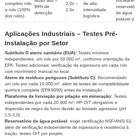
Muito alto –
nucleares,
completo rolo
2,0x –
de alta
99% de
reservatóri
a rolo (100%
2,5x
intensidade
detecção
de água
dos rolos)
logística
potável (rar
Aplicações Industriais – Testes Pré-
Instalação por Setor
Subtítulo D aterro sanitário (EUA):
Testes mínimos
independentes: um rolo por 50.000 m², conforme orientação da
EPA. Testes adicionais: verificação da espessura em cada rolo
com micrômetro manual no local.
Aterro de resíduos perigosos (Subtítulo C):
Recomendado:
um rolo por cada 10.000 m², além de testes de compatibilidade
química completa (EPA 9090) antes da instalação.
Plataforma de lixiviação por pilação em mineração:
Testes
independentes por cada 20.000 m²; HP-OIT obrigatório e
dispersão de negro de fumo devido ao lixiviado agressivo (pH
1,5-3,0).
Reservatório de água potável:
exigir certificação NSF/ANSI 61,
além de verificação independente de espessura e resistência à
tração; testes OIT por projeto.