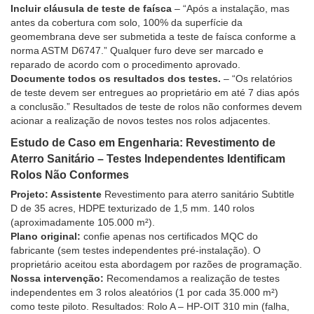
Incluir cláusula de teste de faísca
– “Após a instalação, mas
antes da cobertura com solo, 100% da superfície da
geomembrana deve ser submetida a teste de faísca conforme a
norma ASTM D6747.” Qualquer furo deve ser marcado e
reparado de acordo com o procedimento aprovado.
Documente todos os resultados dos testes.
– “Os relatórios
de teste devem ser entregues ao proprietário em até 7 dias após
a conclusão.” Resultados de teste de rolos não conformes devem
acionar a realização de novos testes nos rolos adjacentes.
Estudo de Caso em Engenharia: Revestimento de
Aterro Sanitário – Testes Independentes Identificam
Rolos Não Conformes
Projeto: Assistente
Revestimento para aterro sanitário Subtitle
D de 35 acres, HDPE texturizado de 1,5 mm. 140 rolos
(aproximadamente 105.000 m²).
Plano original:
confie apenas nos certificados MQC do
fabricante (sem testes independentes pré-instalação). O
proprietário aceitou esta abordagem por razões de programação.
Nossa intervenção:
Recomendamos a realização de testes
independentes em 3 rolos aleatórios (1 por cada 35.000 m²)
como teste piloto. Resultados: Rolo A – HP-OIT 310 min (falha,