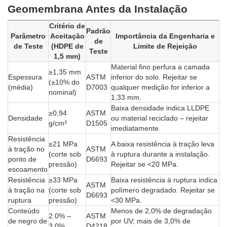
Geomembrana Antes da Instalação
Critério de
Padrão
Parâmetro
Aceitação
Importância da Engenharia e
de
de Teste
(HDPE de
Limite de Rejeição
Teste
1,5 mm)
Material fino perfura a camada
≥1,35 mm
Espessura
ASTM
inferior do solo. Rejeitar se
(±10% do
(média)
D7003
qualquer medição for inferior a
nominal)
1,33 mm.
Baixa densidade indica LLDPE
≥0,94
ASTM
Densidade
ou material reciclado – rejeitar
g/cm³
D1505
imediatamente.
Resistência
≥21 MPa
A baixa resistência à tração leva
à tração no
ASTM
(corte sob
à ruptura durante a instalação.
ponto de
D6693
pressão)
Rejeitar se <20 MPa.
escoamento
Resistência
≥33 MPa
Baixa resistência à ruptura indica
ASTM
à tração na
(corte sob
polímero degradado. Rejeitar se
D6693
ruptura
pressão)
<30 MPa.
Conteúdo
Menos de 2,0% de degradação
2.0% –
ASTM
de negro de
por UV; mais de 3,0% de
3.0%
D4218