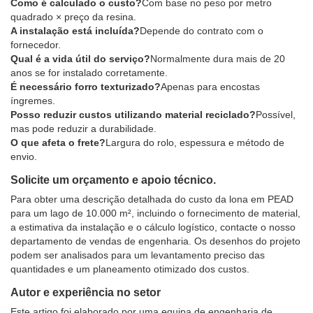
Como é calculado o custo?
Com base no peso por metro
quadrado × preço da resina.
A instalação está incluída?
Depende do contrato com o
fornecedor.
Qual é a vida útil do serviço?
Normalmente dura mais de 20
anos se for instalado corretamente.
É necessário forro texturizado?
Apenas para encostas
íngremes.
Posso reduzir custos utilizando material reciclado?
Possível,
mas pode reduzir a durabilidade.
O que afeta o frete?
Largura do rolo, espessura e método de
envio.
Solicite um orçamento e apoio técnico.
Para obter uma descrição detalhada do custo da lona em PEAD
para um lago de 10.000 m², incluindo o fornecimento de material,
a estimativa da instalação e o cálculo logístico, contacte o nosso
departamento de vendas de engenharia. Os desenhos do projeto
podem ser analisados ​​para um levantamento preciso das
quantidades e um planeamento otimizado dos custos.
Autor e experiência no setor
Este artigo foi elaborado por uma equipa de engenharia de