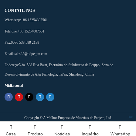
CONTATE-NOS
WhatsApp:
+86 15254807561
Telefone:
+86 15254807561
Fax:
0086 538 589 2138
Email:
sales25@hdpetgm.com
Endereço:
Não. 588 Rua Baizi, Escritório do Subdistrito de Beijipo, Zona de
Desenvolvimento de Alta Tecnologia, Tai'an, Shandong, China
Mídia social
Copyright ©
A Melhor Empresa de Materiais de Projeto, Ltd.
Index
Casa
Produto
Notícias
Inquérito
WhatsApp