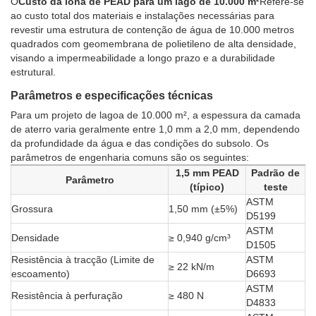
O
Custo da lona de PEAD para um lago de 10.000 m²
Refere-se
ao custo total dos materiais e instalações necessárias para
revestir uma estrutura de contenção de água de 10.000 metros
quadrados com geomembrana de polietileno de alta densidade,
visando a impermeabilidade a longo prazo e a durabilidade
estrutural.
Parâmetros e especificações técnicas
Para um projeto de lagoa de 10.000 m², a espessura da camada
de aterro varia geralmente entre 1,0 mm a 2,0 mm, dependendo
da profundidade da água e das condições do subsolo. Os
parâmetros de engenharia comuns são os seguintes:
1,5 mm PEAD
Padrão de
Parâmetro
(típico)
teste
ASTM
Grossura
1,50 mm (±5%)
D5199
ASTM
Densidade
≥ 0,940 g/cm³
D1505
Resistência à tracção (Limite de
ASTM
≥ 22 kN/m
escoamento)
D6693
ASTM
Resistência à perfuração
≥ 480 N
D4833