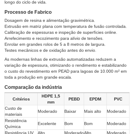
longo do ciclo de vida.
Processo de Fabrico
Dosagem de resina e alimentação gravimétrica.
Extrusão em matriz plana com temperatura de fusão controlada.
Calibração de espessuras e inspeção de superfícies online.
Arrefecimento e recozimento para alívio de tensões.
Enrolar em grandes rolos de 5 a 8 metros de largura.
Testes mecânicos e de oxidação antes do envio.
As modernas linhas de extrusão automatizadas reduzem a
variação de espessura, otimizando o rendimento e estabilizando
o custo do revestimento em PEAD para lagoas de 10.000 m² em
toda a produção em grande escala.
Comparação da indústria
HDPE 1,5
Critérios
PEBD
EPDM
PVC
mm
Custo de
Moderado
Baixar
Mais alto
Moderado
materiais
Resistência
Excelente
Bom
Bom
Moderado
Química
Resistência UV
Alto
Moderado
Alto
Moderado