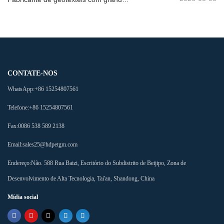
CONTATE-NOS
WhatsApp:
+86 15254807561
Telefone:
+86 15254807561
Fax:
0086 538 589 2138
Email:
sales25@hdpetgm.com
Endereço:
Não. 588 Rua Baizi, Escritório do Subdistrito de Beijipo, Zona de
Desenvolvimento de Alta Tecnologia, Tai'an, Shandong, China
Mídia social