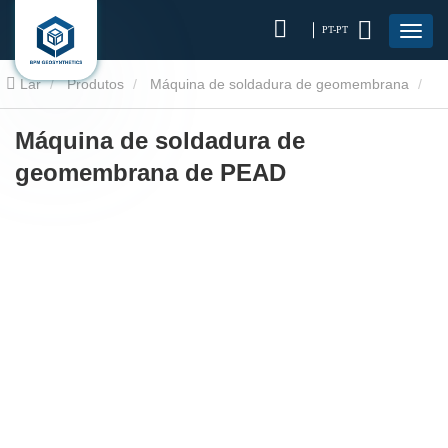
PT-PT
Lar
Produtos
Máquina de soldadura de geomembrana
Máquina de solda de geomembrana PEAD
Máquina de soldadura de
geomembrana de PEAD