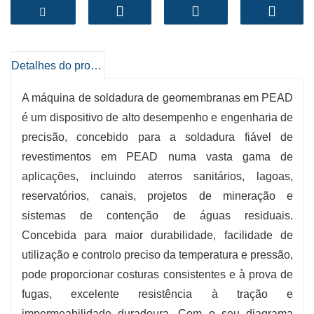
prova de fugas, aumentando a fiabilidade e a
vida útil das instalações de geomembrana.
-
Soldadura de alta precisão:
A gestão
inteligente da temperatura e o stress ajustável
Detalhes do produto
proporcionam costuras consistentes e
A máquina de soldadura de geomembranas em PEAD
excelentes.
é um dispositivo de alto desempenho e engenharia de
-
Operação versátil:
Adequado para uma
precisão, concebido para a soldadura fiável de
variedade de espessuras de revestimento de
revestimentos em PEAD numa vasta gama de
PEAD, incluindo 20 mil, 40 mil, 60 mil e 80 mil.
aplicações, incluindo aterros sanitários, lagoas,
-
Design amigável:
Painel de controlo digital,
reservatórios, canais, projetos de mineração e
ajuste conveniente e configuração ergonómica
sistemas de contenção de águas residuais.
para uma utilização disciplinada.
Concebida para maior durabilidade, facilidade de
-
Sistema de aquecimento duradouro:
Os
utilização e controlo preciso da temperatura e pressão,
fatores de aquecimento rápido permitem um
pode proporcionar costuras consistentes e à prova de
funcionamento ininterrupto, além do tempo de
fugas, excelente resistência à tração e
inatividade.
impermeabilidade duradoura. Com o seu diagrama