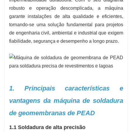
-
Garantia de qualidade:
Garante costuras
robusto e operação descomplicada, a máquina
limpas com uma energia de tração mais fiável e
garante instalações de alta qualidade e eficientes,
juntas herméticas.
tornando-se uma solução fundamental para projetos
Este portátil de soldadura é uma resposta
de engenharia civil, ambiental e industrial que exigem
fundamental para engenheiros e empreiteiros
fiabilidade, segurança e desempenho a longo prazo.
que procuram instalações de geomembrana
eficientes, fiáveis ​​e duradouras.
1. Principais características e
vantagens da máquina de soldadura
de geomembranas de PEAD
1.1 Soldadura de alta precisão