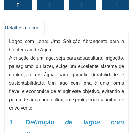
impedindo infiltrações e garantindo a
integridade estrutural a longo prazo. A BPM
Geosynthetics oferece opções de revestimento
para tanques personalizadas, com base nas
Detalhes do produto
necessidades específicas do seu projeto.
Lagoa com Lona: Uma Solução Abrangente para a
- Opções de materiais: PEAD, PEBD, PVC e
Contenção de Água
A criação de um lago, seja para aquacultura, irrigação,
outros
paisagismo ou lazer, exige um excelente sistema de
- Espessura: 0,2 mm a 3,0 mm (8 mil a cento e
contenção de água para garantir durabilidade e
vinte mil)
sustentabilidade. Um lago com lona é uma forma
- Comprimento do rolo: 50m, 100m ou
fiável e económica de atingir este objetivo, evitando a
personalizado por encomenda
perda de água por infiltração e protegendo o ambiente
- Cores: Preto (padrão), verde, branco, azul
envolvente.
1. Definição de lagoa com