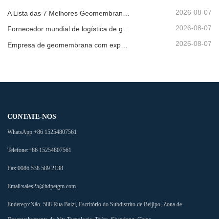
2026-08-07
A Lista das 7 Melhores Geomembranas HDPE 2mm
2026-08-07
Fornecedor mundial de logística de geomembrana
2026-08-07
Empresa de geomembrana com exportação direta de fábrica
CONTATE-NOS
WhatsApp:
+86 15254807561
Telefone:
+86 15254807561
Fax:
0086 538 589 2138
Email:
sales25@hdpetgm.com
Endereço:
Não. 588 Rua Baizi, Escritório do Subdistrito de Beijipo, Zona de