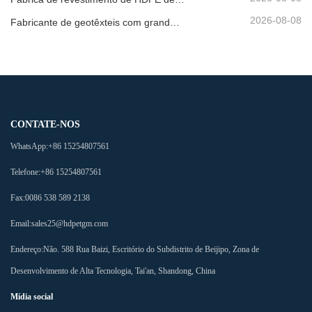
2026-08-08
Fabricante de geotêxteis com grande inventário
CONTATE-NOS
WhatsApp:
+86 15254807561
Telefone:
+86 15254807561
Fax:
0086 538 589 2138
Email:
sales25@hdpetgm.com
Endereço:
Não. 588 Rua Baizi, Escritório do Subdistrito de Beijipo, Zona de
Desenvolvimento de Alta Tecnologia, Tai'an, Shandong, China
Mídia social