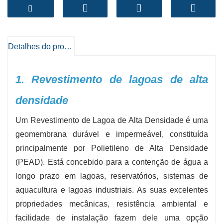
propriedades mecânicas e resistência aos raios
UV, elementos químicos e stresses ambientais
fazem dela uma solução preferencial para a
gestão da água na aquacultura, agricultura e
Detalhes do produto
indústria.
-
Grossura:
0,5 mm a 3 mm, personalizável
1. Revestimento de lagoas de alta
principalmente com base nas necessidades da
densidade
missão
-
Largura do rolo:
Até oito metros, reduzindo as
Um Revestimento de Lagoa de Alta Densidade é uma
costuras e simplificando a instalação
geomembrana durável e impermeável, constituída
-
Cor:
Preto standard para uma proteção UV
principalmente por Polietileno de Alta Densidade
ideal; tons personalizados disponíveis mediante
(PEAD). Está concebido para a contenção de água a
pedido
longo prazo em lagoas, reservatórios, sistemas de
-
Resistência à tracção:
≥ 25 MPa (varia
aquacultura e lagoas industriais. As suas excelentes
consoante a espessura)
propriedades mecânicas, resistência ambiental e
-
Alongamento na Ruptura:
≥ 700%,
facilidade de instalação fazem dele uma opção