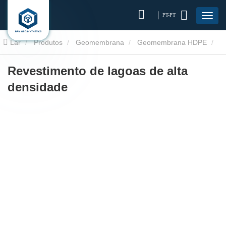
PT-PT
Lar
Produtos
Geomembrana
Geomembrana HDPE
Revestimento de lagoas de alta densidade
Revestimento de lagoas de alta
densidade