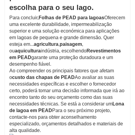
escolha para o seu lago.
Para concluir,
Folhas de PEAD para lagoas
Oferecem
uma excelente durabilidade, impermeabilização
superior e uma solução económica para aplicações
em lagoas de pequena e grande dimensão. Quer
esteja em...
agricultura
,
paisagem
,
ou
aquicultura
indústria, escolhendo
Revestimentos
em PEAD
garante uma proteção duradoura e um
desempenho fiável.
Ao compreender os principais fatores que afetam
o
custo das chapas de PEAD
Ao avaliar as suas
necessidades específicas e escolher o fornecedor
certo, poderá tomar uma decisão informada que irá ao
encontro tanto do seu orçamento como das suas
necessidades técnicas. Se está a considerar um
Lona
de lagoa em PEAD
Para o seu próximo projeto,
contacte-nos para obter aconselhamento
especializado, orçamentos detalhados e materiais de
alta qualidade.