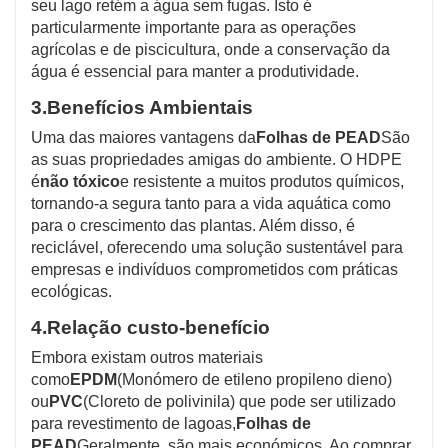
seu lago retém a água sem fugas. Isto é
particularmente importante para as operações
agrícolas e de piscicultura, onde a conservação da
água é essencial para manter a produtividade.
3.
Benefícios Ambientais
Uma das maiores vantagens da
Folhas de PEAD
São
as suas propriedades amigas do ambiente. O HDPE
é
não tóxico
e resistente a muitos produtos químicos,
tornando-a segura tanto para a vida aquática como
para o crescimento das plantas. Além disso, é
reciclável, oferecendo uma solução sustentável para
empresas e indivíduos comprometidos com práticas
ecológicas.
4.
Relação custo-benefício
Embora existam outros materiais
como
EPDM
(Monómero de etileno propileno dieno)
ou
PVC
(Cloreto de polivinila) que pode ser utilizado
para revestimento de lagoas,
Folhas de
PEAD
Geralmente, são mais económicos. Ao comprar