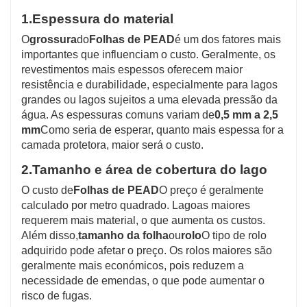
1.
Espessura do material
O
grossura
do
Folhas de PEAD
é um dos fatores mais
importantes que influenciam o custo. Geralmente, os
revestimentos mais espessos oferecem maior
resistência e durabilidade, especialmente para lagos
grandes ou lagos sujeitos a uma elevada pressão da
água. As espessuras comuns variam de
0,5 mm a 2,5
mm
Como seria de esperar, quanto mais espessa for a
camada protetora, maior será o custo.
2.
Tamanho e área de cobertura do lago
O custo de
Folhas de PEAD
O preço é geralmente
calculado por metro quadrado. Lagoas maiores
requerem mais material, o que aumenta os custos.
Além disso,
tamanho da folha
ou
rolo
O tipo de rolo
adquirido pode afetar o preço. Os rolos maiores são
geralmente mais económicos, pois reduzem a
necessidade de emendas, o que pode aumentar o
risco de fugas.