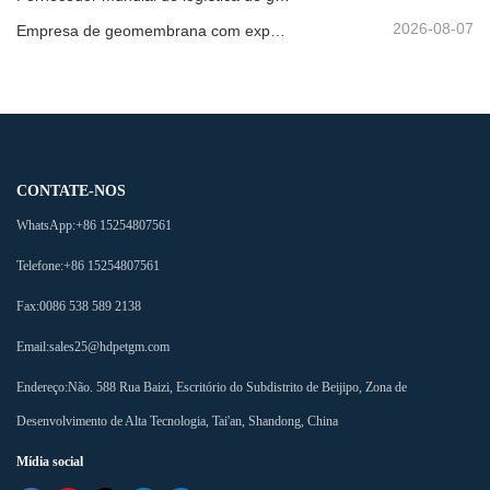
2026-08-07
Empresa de geomembrana com exportação direta de fábrica
CONTATE-NOS
WhatsApp:
+86 15254807561
Telefone:
+86 15254807561
Fax:
0086 538 589 2138
Email:
sales25@hdpetgm.com
Endereço:
Não. 588 Rua Baizi, Escritório do Subdistrito de Beijipo, Zona de
Desenvolvimento de Alta Tecnologia, Tai'an, Shandong, China
Mídia social