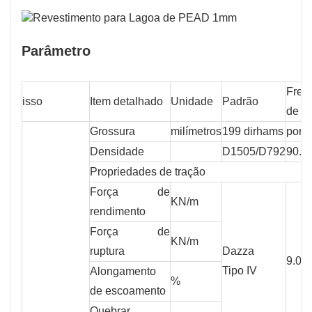
Parâmetro
Freq
isso
Item detalhado
Unidade
Padrão
de te
Grossura
milímetros
199 dirhams
por r
Densidade
D1505/D792
90.0
Propriedades de tração
Força de
KN/m
rendimento
Força de
KN/m
ruptura
Dazza
9.00
Tipo IV
Alongamento
%
de escoamento
Quebrar