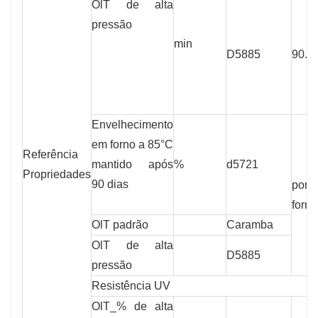
OlT de alta
pressão
min
D5885
90.0
Envelhecimento
em forno a 85°C
Referência
mantido após
%
d5721
Propriedades
90 dias
por 
form
OlT padrão
Caramba
OlT de alta
D5885
pressão
Resistência UV
OlT_% de alta