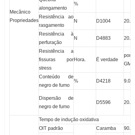
%
alongamento
Mecânico
Resistência ao
Propriedades
N
D1004
20.0
rasgamento
Resistência à
N
D4883
20.0
perfuração
Resistência a
por
fissuras por
Hora.
É verdade
GM-
stress
Conteúdo de
%
D4218
9.00
negro de fumo
Dispersão de
D5596
20.0
negro de fumo
Tempo de indução oxidativa
OlT padrão
Caramba
90.0