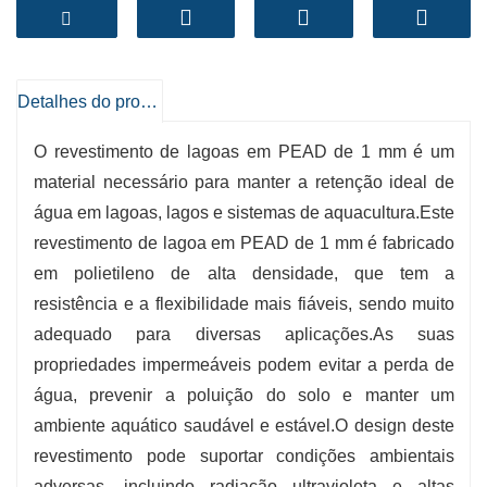
evitando a perda de água e protegendo contra a
contaminação.
-
Durabilidade
: Resistente aos raios UV,
Detalhes do produto
temperaturas intensas e abrasão corporal,
garantindo uma vida útil prolongada.
O revestimento de lagoas em PEAD de 1 mm é um
-
Resistência Química
: Resiste eficazmente a
material necessário para manter a retenção ideal de
água em lagoas, lagos e sistemas de aquacultura.Este
uma variedade de produtos químicos, o que o
revestimento de lagoa em PEAD de 1 mm é fabricado
torna excelente para diversos ambientes
em polietileno de alta densidade, que tem a
aquáticos.
resistência e a flexibilidade mais fiáveis, sendo muito
-
Fácil instalação
: Leve e flexível, permitindo
adequado para diversas aplicações.As suas
um fácil manuseamento e uma instalação
propriedades impermeáveis ​​podem evitar a perda de
perfeita.
água, prevenir a poluição do solo e manter um
-
Proteção Ambiental
: Evita a infiltração e a
ambiente aquático saudável e estável.O design deste
contaminação, mantendo a água excecional e a
revestimento pode suportar condições ambientais
integridade do ecossistema.
adversas, incluindo radiação ultravioleta e altas