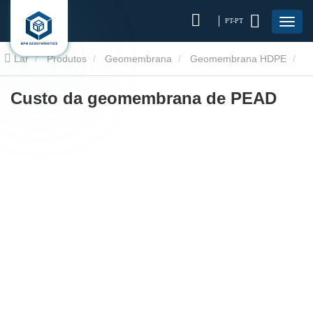
PT-PT
Lar
Produtos
Geomembrana
Geomembrana HDPE
Custódia por Pead
Custo da geomembrana de PEAD