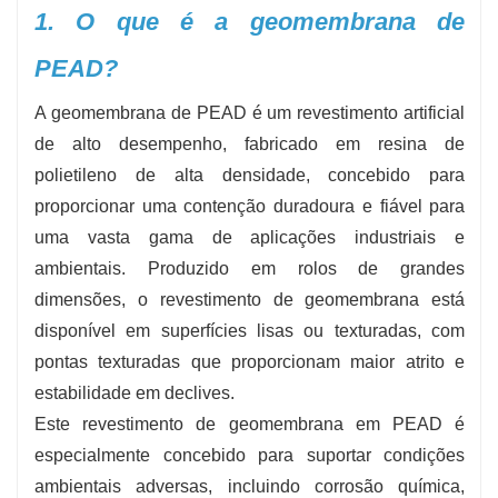
1. O que é a geomembrana de
projetos acessíveis.
-
Descontos para grandes quantidades e
PEAD?
exportação
: Preços por volume e logística
A geomembrana de PEAD é um revestimento artificial
flexível para projetos gigantes ou globais.
de alto desempenho, fabricado em resina de
polietileno de alta densidade, concebido para
proporcionar uma contenção duradoura e fiável para
uma vasta gama de aplicações industriais e
ambientais. Produzido em rolos de grandes
dimensões, o revestimento de geomembrana está
disponível em superfícies lisas ou texturadas, com
pontas texturadas que proporcionam maior atrito e
estabilidade em declives.
Este revestimento de geomembrana em PEAD é
especialmente concebido para suportar condições
ambientais adversas, incluindo corrosão química,