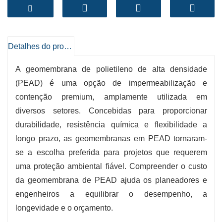
de PEAD varia de acordo com a espessura,
textura, área e complexidade da instalação,
permitindo aos clientes escolher opções
personalizadas para cada desempenho e
Detalhes do produto
necessidades financeiras.
A geomembrana de polietileno de alta densidade
-
Preços competitivos
: O fabrico em grande
(PEAD) é uma opção de impermeabilização e
escala e as cadeias de fornecimento amigas do
contenção premium, amplamente utilizada em
ambiente minimizam os preços das
diversos setores. Concebidas para proporcionar
geomembranas de PEAD, impedindo o
durabilidade, resistência química e flexibilidade a
comprometimento da qualidade.
longo prazo, as geomembranas em PEAD tornaram-
-
Poupança de Longo Prazo
: Os revestimentos
se a escolha preferida para projetos que requerem
duráveis ​​e resistentes a produtos químicos
uma proteção ambiental fiável. Compreender o custo
reduzem os custos de proteção e as
da geomembrana de PEAD ajuda os planeadores e
alternativas.
engenheiros a equilibrar o desempenho, a
-
Opções personalizáveis
: Espessura e textura
longevidade e o orçamento.
personalizadas para soluções específicas de