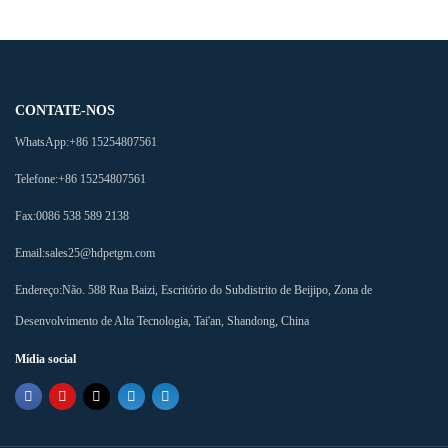
CONTATE-NOS
WhatsApp:
+86 15254807561
Telefone:
+86 15254807561
Fax:
0086 538 589 2138
Email:
sales25@hdpetgm.com
Endereço:
Não. 588 Rua Baizi, Escritório do Subdistrito de Beijipo, Zona de
Desenvolvimento de Alta Tecnologia, Tai'an, Shandong, China
Mídia social