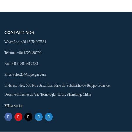
CONTATE-NOS
WhatsApp:
+86 15254807561
Telefone:
+86 15254807561
Fax:
0086 538 589 2138
Email:
sales25@hdpetgm.com
Endereço:
Não. 588 Rua Baizi, Escritório do Subdistrito de Beijipo, Zona de
Desenvolvimento de Alta Tecnologia, Tai'an, Shandong, China
Mídia social