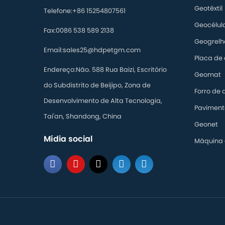
Geotêxtil
Telefone:
+86 15254807561
Geocélul
Fax:
0086 538 589 2138
Geogrelh
Email:
sales25@hdpetgm.com
Placa de
Endereço:
Não. 588 Rua Baizi, Escritório
Geomat
do Subdistrito de Beijipo, Zona de
Forro de 
Desenvolvimento de Alta Tecnologia,
Paviment
Tai'an, Shandong, China
Geonet
Mídia social
Máquina