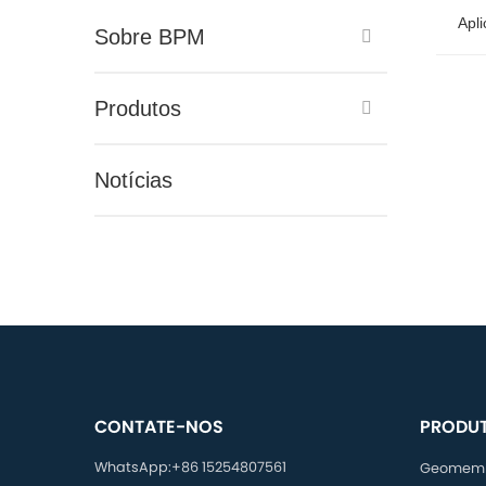
Apl
Sobre BPM
Apl
Produtos
na Min
Notícias
CONTATE-NOS
PRODU
WhatsApp:
+86 15254807561
Geomem