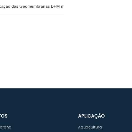
icação das Geomembranas BPM na Mineração
icação das Geomembranas BPM
eração
TOS
APLICAÇÃO
brana
Aquacultura