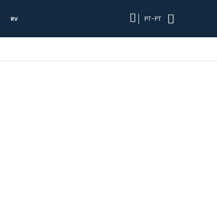
PT-PT
RV