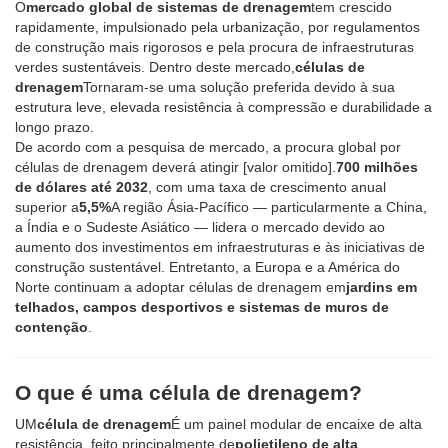
O
mercado global de sistemas de drenagem
tem crescido
rapidamente, impulsionado pela urbanização, por regulamentos
de construção mais rigorosos e pela procura de infraestruturas
verdes sustentáveis. Dentro deste mercado,
células de
drenagem
Tornaram-se uma solução preferida devido à sua
estrutura leve, elevada resistência à compressão e durabilidade a
longo prazo.
De acordo com a pesquisa de mercado, a procura global por
células de drenagem deverá atingir [valor omitido].
700 milhões
de dólares até 2032
, com uma taxa de crescimento anual
superior a
5,5%
A região Ásia-Pacífico — particularmente a China,
a Índia e o Sudeste Asiático — lidera o mercado devido ao
aumento dos investimentos em infraestruturas e às iniciativas de
construção sustentável. Entretanto, a Europa e a América do
Norte continuam a adoptar células de drenagem em
jardins em
telhados, campos desportivos e sistemas de muros de
contenção
.
O que é uma célula de drenagem?
UM
célula de drenagem
É um painel modular de encaixe de alta
resistência, feito principalmente de
polietileno de alta