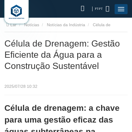
PT-PT
Lar
Notícias
Notícias da Indústria
Célula de
Drenagem: Gestão Eficiente da Água para a Construção
Célula de Drenagem: Gestão
Eficiente da Água para a
Sustentável
Construção Sustentável
2025/07/28 10:32
Célula de drenagem: a chave
para uma gestão eficaz das
águas subterrâneas na