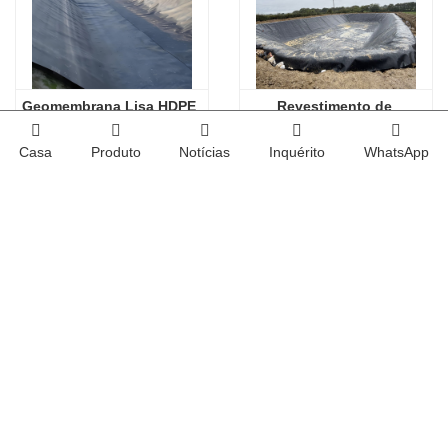
Geomembrana Lisa HDPE
Revestimento de 
Policloreto de Vinilo
Casa
Produto
Notícias
Inquérito
WhatsApp
2026-08-06
Fabricante de geomembrana para entrega de projetos
2026-08-06
Fornecedor de geomembrana para envio de emergência
2026-08-06
Fábrica de geomembrana com estoque pronto
Fabricante de geomembrana para entrega de projetos
Fornecedor de geomembrana para envio de emergência
Fábrica de geomembrana com estoque pronto