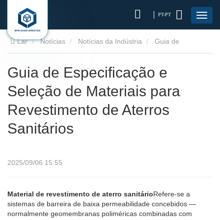
PT-PT
Lar
Notícias
Notícias da Indústria
Guia de
Especificação e Seleção de Materiais para Revestimento de
Guia de Especificação e
Seleção de Materiais para
Aterros Sanitários
Revestimento de Aterros
Sanitários
2025/09/06 15:55
Material de revestimento de aterro sanitário
Refere-se a
sistemas de barreira de baixa permeabilidade concebidos —
normalmente geomembranas poliméricas combinadas com