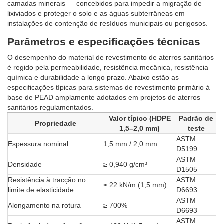
camadas minerais — concebidos para impedir a migração de
lixiviados e proteger o solo e as águas subterrâneas em
instalações de contenção de resíduos municipais ou perigosos.
Parâmetros e especificações técnicas
O desempenho do material de revestimento de aterros sanitários
é regido pela permeabilidade, resistência mecânica, resistência
química e durabilidade a longo prazo. Abaixo estão as
especificações típicas para sistemas de revestimento primário à
base de PEAD amplamente adotados em projetos de aterros
sanitários regulamentados.
Valor típico (HDPE
Padrão de
Propriedade
1,5–2,0 mm)
teste
ASTM
Espessura nominal
1,5 mm / 2,0 mm
D5199
ASTM
Densidade
≥ 0,940 g/cm³
D1505
Resistência à tracção no
ASTM
≥ 22 kN/m (1,5 mm)
limite de elasticidade
D6693
ASTM
Alongamento na rotura
≥ 700%
D6693
ASTM