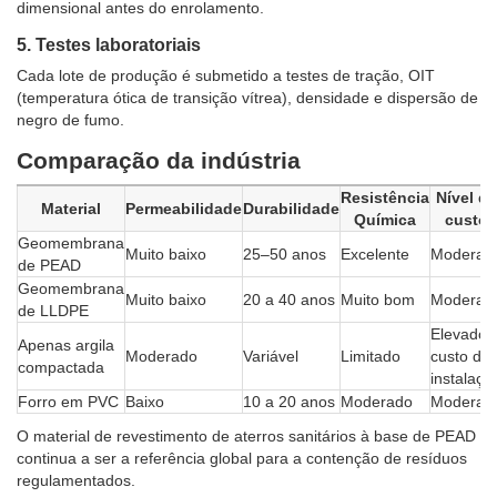
dimensional antes do enrolamento.
5. Testes laboratoriais
Cada lote de produção é submetido a testes de tração, OIT
(temperatura ótica de transição vítrea), densidade e dispersão de
negro de fumo.
Comparação da indústria
Resistência
Nível de
Material
Permeabilidade
Durabilidade
Química
custo
Geomembrana
Muito baixo
25–50 anos
Excelente
Moderad
de PEAD
Geomembrana
Muito baixo
20 a 40 anos
Muito bom
Moderad
de LLDPE
Elevado
Apenas argila
Moderado
Variável
Limitado
custo de
compactada
instalaçã
Forro em PVC
Baixo
10 a 20 anos
Moderado
Moderad
O material de revestimento de aterros sanitários à base de PEAD
continua a ser a referência global para a contenção de resíduos
regulamentados.