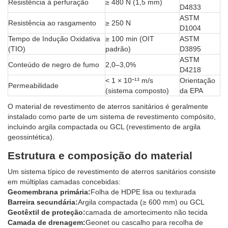
Resistência à perfuração
≥ 480 N (1,5 mm)
D4833
ASTM
Resistência ao rasgamento
≥ 250 N
D1004
Tempo de Indução Oxidativa
≥ 100 min (OIT
ASTM
(TIO)
padrão)
D3895
ASTM
Conteúdo de negro de fumo
2,0–3,0%
D4218
< 1 × 10⁻¹³ m/s
Orientação
Permeabilidade
(sistema composto)
da EPA
O material de revestimento de aterros sanitários é geralmente
instalado como parte de um sistema de revestimento compósito,
incluindo argila compactada ou GCL (revestimento de argila
geossintética).
Estrutura e composição do material
Um sistema típico de revestimento de aterros sanitários consiste
em múltiplas camadas concebidas:
Geomembrana primária:
Folha de HDPE lisa ou texturada
Barreira secundária:
Argila compactada (≥ 600 mm) ou GCL
Geotêxtil de proteção:
camada de amortecimento não tecida
Camada de drenagem:
Geonet ou cascalho para recolha de