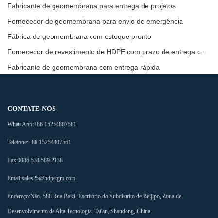
Fabricante de geomembrana para entrega de projetos
Fornecedor de geomembrana para envio de emergência
Fábrica de geomembrana com estoque pronto
Fornecedor de revestimento de HDPE com prazo de entrega curto
Fabricante de geomembrana com entrega rápida
CONTATE-NOS
WhatsApp:
+86 15254807561
Telefone:
+86 15254807561
Fax:
0086 538 589 2138
Email:
sales25@hdpetgm.com
Endereço:
Não. 588 Rua Baizi, Escritório do Subdistrito de Beijipo, Zona de
Desenvolvimento de Alta Tecnologia, Tai'an, Shandong, China