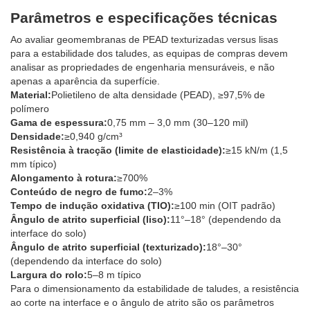
Parâmetros e especificações técnicas
Ao avaliar geomembranas de PEAD texturizadas versus lisas
para a estabilidade dos taludes, as equipas de compras devem
analisar as propriedades de engenharia mensuráveis, e não
apenas a aparência da superfície.
Material:
Polietileno de alta densidade (PEAD), ≥97,5% de
polímero
Gama de espessura:
0,75 mm – 3,0 mm (30–120 mil)
Densidade:
≥0,940 g/cm³
Resistência à tracção (limite de elasticidade):
≥15 kN/m (1,5
mm típico)
Alongamento à rotura:
≥700%
Conteúdo de negro de fumo:
2–3%
Tempo de indução oxidativa (TIO):
≥100 min (OIT padrão)
Ângulo de atrito superficial (liso):
11°–18° (dependendo da
interface do solo)
Ângulo de atrito superficial (texturizado):
18°–30°
(dependendo da interface do solo)
Largura do rolo:
5–8 m típico
Para o dimensionamento da estabilidade de taludes, a resistência
ao corte na interface e o ângulo de atrito são os parâmetros