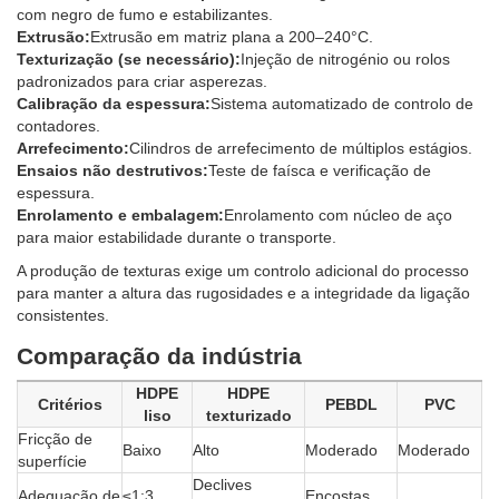
com negro de fumo e estabilizantes.
Extrusão:
Extrusão em matriz plana a 200–240°C.
Texturização (se necessário):
Injeção de nitrogénio ou rolos
padronizados para criar asperezas.
Calibração da espessura:
Sistema automatizado de controlo de
contadores.
Arrefecimento:
Cilindros de arrefecimento de múltiplos estágios.
Ensaios não destrutivos:
Teste de faísca e verificação de
espessura.
Enrolamento e embalagem:
Enrolamento com núcleo de aço
para maior estabilidade durante o transporte.
A produção de texturas exige um controlo adicional do processo
para manter a altura das rugosidades e a integridade da ligação
consistentes.
Comparação da indústria
HDPE
HDPE
Critérios
PEBDL
PVC
liso
texturizado
Fricção de
Baixo
Alto
Moderado
Moderado
superfície
Declives
Adequação de
≤1:3
Encostas