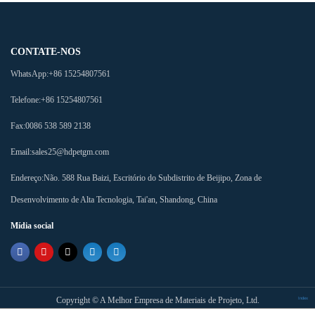
CONTATE-NOS
WhatsApp:
+86 15254807561
Telefone:
+86 15254807561
Fax:
0086 538 589 2138
Email:
sales25@hdpetgm.com
Endereço:
Não. 588 Rua Baizi, Escritório do Subdistrito de Beijipo, Zona de
Desenvolvimento de Alta Tecnologia, Tai'an, Shandong, China
Mídia social
Copyright ©
A Melhor Empresa de Materiais de Projeto, Ltd.
Index