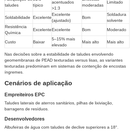
acentuados
Limitado
taludes
típico
moderadas
>1:3
Excelente
Soldadura
Soldabilidade
Excelente
Bom
(ajustado)
solvente
Resistência
Excelente
Excelente
Bom
Moderado
Química
5–15% mais
Custo
Baixar
Mais alto
Mais alto
elevado
Nas decisões sobre a estabilidade de taludes envolvendo
geomembranas de PEAD texturadas versus lisas, as variantes
texturadas predominam em sistemas de contenção de encostas
íngremes.
Cenários de aplicação
Empreiteiros EPC
Taludes laterais de aterros sanitários, pilhas de lixiviação,
barragens de resíduos.
Desenvolvedores
Albufeiras de água com taludes de declive superiores a 18°.