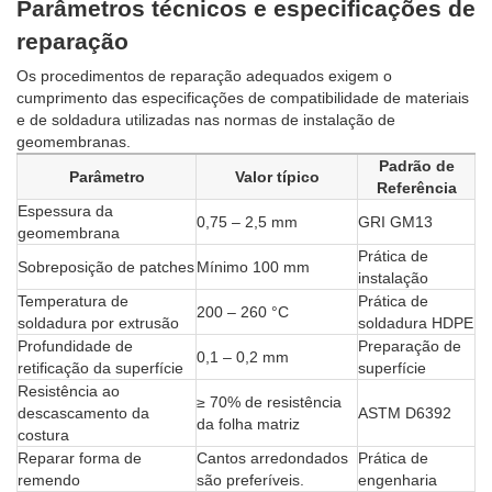
Parâmetros técnicos e especificações de
reparação
Os procedimentos de reparação adequados exigem o
cumprimento das especificações de compatibilidade de materiais
e de soldadura utilizadas nas normas de instalação de
geomembranas.
Padrão de
Parâmetro
Valor típico
Referência
Espessura da
0,75 – 2,5 mm
GRI GM13
geomembrana
Prática de
Sobreposição de patches
Mínimo 100 mm
instalação
Temperatura de
Prática de
200 – 260 °C
soldadura por extrusão
soldadura HDPE
Profundidade de
Preparação de
0,1 – 0,2 mm
retificação da superfície
superfície
Resistência ao
≥ 70% de resistência
descascamento da
ASTM D6392
da folha matriz
costura
Reparar forma de
Cantos arredondados
Prática de
remendo
são preferíveis.
engenharia