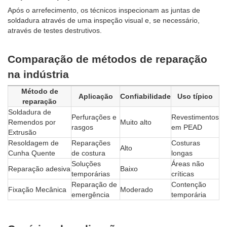
Após o arrefecimento, os técnicos inspecionam as juntas de
soldadura através de uma inspeção visual e, se necessário,
através de testes destrutivos.
Comparação de métodos de reparação
na indústria
Método de
Aplicação
Confiabilidade
Uso típico
reparação
Soldadura de
Perfurações e
Revestimentos
Remendos por
Muito alto
rasgos
em PEAD
Extrusão
Resoldagem de
Reparações
Costuras
Alto
Cunha Quente
de costura
longas
Soluções
Áreas não
Reparação adesiva
Baixo
temporárias
críticas
Reparação de
Contenção
Fixação Mecânica
Moderado
emergência
temporária