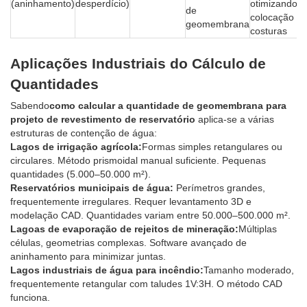
(aninhamento)
desperdício)
otimizando a
de
colocação d
geomembrana
costuras
Aplicações Industriais do Cálculo de
Quantidades
Sabendo
como calcular a quantidade de geomembrana para
projeto de revestimento de reservatório
aplica-se a várias
estruturas de contenção de água:
Lagos de irrigação agrícola:
Formas simples retangulares ou
circulares. Método prismoidal manual suficiente. Pequenas
quantidades (5.000–50.000 m²).
Reservatórios municipais de água:
Perímetros grandes,
frequentemente irregulares. Requer levantamento 3D e
modelação CAD. Quantidades variam entre 50.000–500.000 m².
Lagoas de evaporação de rejeitos de mineração:
Múltiplas
células, geometrias complexas. Software avançado de
aninhamento para minimizar juntas.
Lagos industriais de água para incêndio:
Tamanho moderado,
frequentemente retangular com taludes 1V:3H. O método CAD
funciona.