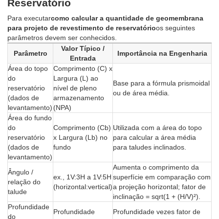
Reservatório
Para executar
como calcular a quantidade de geomembrana
para projeto de revestimento de reservatório
os seguintes
parâmetros devem ser conhecidos.
Valor Típico /
Parâmetro
Importância na Engenharia
Entrada
Área do topo
Comprimento (C) x
do
Largura (L) ao
Base para a fórmula prismoidal
reservatório
nível de pleno
ou de área média.
(dados de
armazenamento
levantamento)
(NPA)
Área do fundo
do
Comprimento (Cb)
Utilizada com a área do topo
reservatório
x Largura (Lb) no
para calcular a área média
(dados de
fundo
para taludes inclinados.
levantamento)
Aumenta o comprimento da
Ângulo /
ex., 1V:3H a 1V:5H
superfície em comparação com
relação do
(horizontal:vertical)
a projeção horizontal; fator de
talude
inclinação = sqrt(1 + (H/V)²).
Profundidade
Profundidade
Profundidade vezes fator de
do