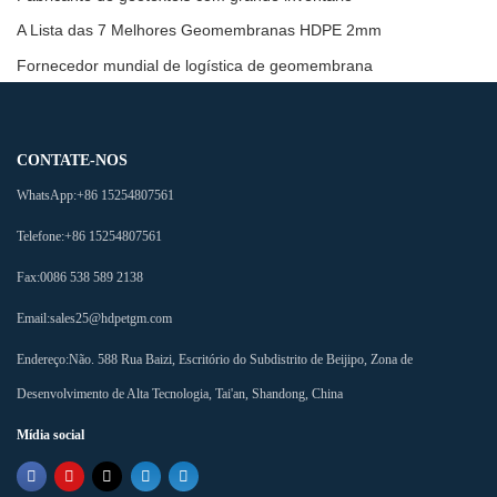
A Lista das 7 Melhores Geomembranas HDPE 2mm
Fornecedor mundial de logística de geomembrana
CONTATE-NOS
WhatsApp:
+86 15254807561
Telefone:
+86 15254807561
Fax:
0086 538 589 2138
Email:
sales25@hdpetgm.com
Endereço:
Não. 588 Rua Baizi, Escritório do Subdistrito de Beijipo, Zona de
Desenvolvimento de Alta Tecnologia, Tai'an, Shandong, China
Mídia social