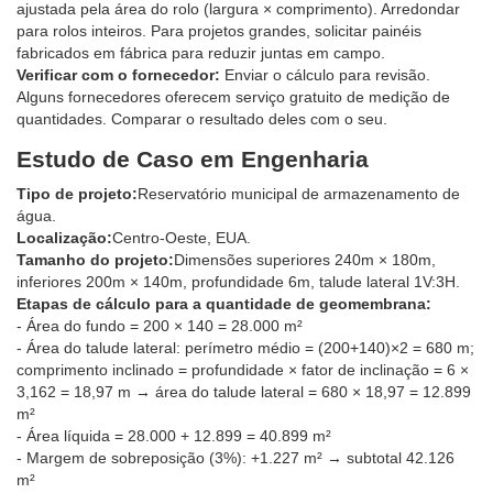
ajustada pela área do rolo (largura × comprimento). Arredondar
para rolos inteiros. Para projetos grandes, solicitar painéis
fabricados em fábrica para reduzir juntas em campo.
Verificar com o fornecedor:
Enviar o cálculo para revisão.
Alguns fornecedores oferecem serviço gratuito de medição de
quantidades. Comparar o resultado deles com o seu.
Estudo de Caso em Engenharia
Tipo de projeto:
Reservatório municipal de armazenamento de
água.
Localização:
Centro-Oeste, EUA.
Tamanho do projeto:
Dimensões superiores 240m × 180m,
inferiores 200m × 140m, profundidade 6m, talude lateral 1V:3H.
Etapas de cálculo para a quantidade de geomembrana:
- Área do fundo = 200 × 140 = 28.000 m²
- Área do talude lateral: perímetro médio = (200+140)×2 = 680 m;
comprimento inclinado = profundidade × fator de inclinação = 6 ×
3,162 = 18,97 m → área do talude lateral = 680 × 18,97 = 12.899
m²
- Área líquida = 28.000 + 12.899 = 40.899 m²
- Margem de sobreposição (3%): +1.227 m² → subtotal 42.126
m²