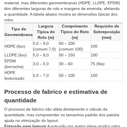
material, mas diferentes geomembranas (HDPE, LLDPE, EPDM)
têm diferentes larguras de rolo e margens de emenda, afetando
a quantidade. A tabela abaixo mostra as dimensões típicas dos
rolos.
Largura
Comprimento
Requisito de
Tipo de
Típica do
Típico do Rolo
Sobreposição
Geomembrana
Rolo (m)
(m)
(mm)
5,0 – 9,0
50 – 200
HDPE (liso)
100
(comum 7,0)
(comum 100)
LLDPE (liso)
5,0 – 8,0
50 – 150
100
EPDM
3,0 – 6,0
30 – 60
75 (fita)
(borracha)
HDPE
5,0 – 7,0
50 – 100
150
texturizado
Processo de fabrico e estimativa de
quantidade
O processo de fabrico não afeta diretamente o cálculo da
quantidade, mas compreender os tamanhos padrão dos painéis
ajuda na otimização do layout.
Extrusão para largura:
A extrusão por matriz plana produz rolos