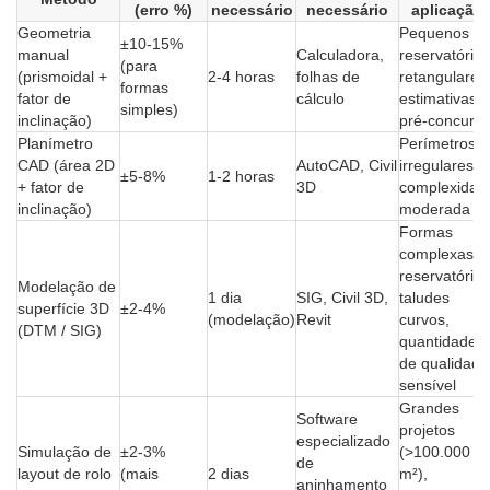
(erro %)
necessário
necessário
aplicação
Geometria
Pequenos
±10-15%
manual
Calculadora,
reservatórios
(para
(prismoidal +
2-4 horas
folhas de
retangulares
formas
fator de
cálculo
estimativas
simples)
inclinação)
pré-concurs
Planímetro
Perímetros
CAD (área 2D
AutoCAD, Civil
irregulares,
±5-8%
1-2 horas
+ fator de
3D
complexidad
inclinação)
moderada
Formas
complexas d
reservatório,
Modelação de
1 dia
SIG, Civil 3D,
taludes
superfície 3D
±2-4%
(modelação)
Revit
curvos,
(DTM / SIG)
quantidades
de qualidade
sensível
Grandes
Software
projetos
especializado
Simulação de
±2-3%
(>100.000
de
layout de rolo
(mais
2 dias
m²),
aninhamento