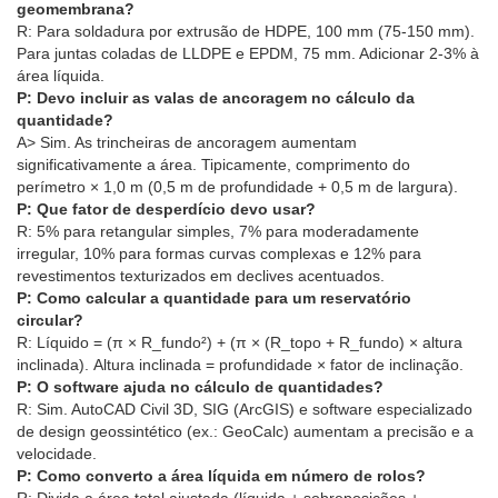
geomembrana?
R: Para soldadura por extrusão de HDPE, 100 mm (75-150 mm).
Para juntas coladas de LLDPE e EPDM, 75 mm. Adicionar 2-3% à
área líquida.
P: Devo incluir as valas de ancoragem no cálculo da
quantidade?
A> Sim. As trincheiras de ancoragem aumentam
significativamente a área. Tipicamente, comprimento do
perímetro × 1,0 m (0,5 m de profundidade + 0,5 m de largura).
P: Que fator de desperdício devo usar?
R: 5% para retangular simples, 7% para moderadamente
irregular, 10% para formas curvas complexas e 12% para
revestimentos texturizados em declives acentuados.
P: Como calcular a quantidade para um reservatório
circular?
R: Líquido = (π × R_fundo²) + (π × (R_topo + R_fundo) × altura
inclinada). Altura inclinada = profundidade × fator de inclinação.
P: O software ajuda no cálculo de quantidades?
R: Sim. AutoCAD Civil 3D, SIG (ArcGIS) e software especializado
de design geossintético (ex.: GeoCalc) aumentam a precisão e a
velocidade.
P: Como converto a área líquida em número de rolos?