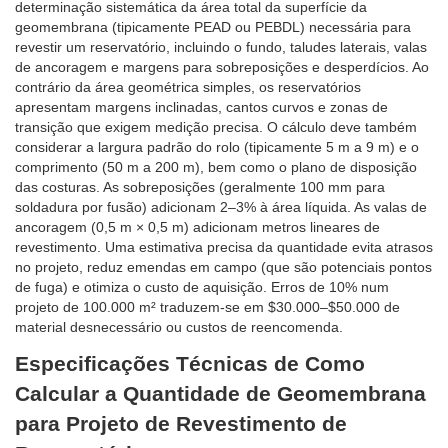
determinação sistemática da área total da superfície da
geomembrana (tipicamente PEAD ou PEBDL) necessária para
revestir um reservatório, incluindo o fundo, taludes laterais, valas
de ancoragem e margens para sobreposições e desperdícios. Ao
contrário da área geométrica simples, os reservatórios
apresentam margens inclinadas, cantos curvos e zonas de
transição que exigem medição precisa. O cálculo deve também
considerar a largura padrão do rolo (tipicamente 5 m a 9 m) e o
comprimento (50 m a 200 m), bem como o plano de disposição
das costuras. As sobreposições (geralmente 100 mm para
soldadura por fusão) adicionam 2–3% à área líquida. As valas de
ancoragem (0,5 m × 0,5 m) adicionam metros lineares de
revestimento. Uma estimativa precisa da quantidade evita atrasos
no projeto, reduz emendas em campo (que são potenciais pontos
de fuga) e otimiza o custo de aquisição. Erros de 10% num
projeto de 100.000 m² traduzem-se em $30.000–$50.000 de
material desnecessário ou custos de reencomenda.
Especificações Técnicas de Como
Calcular a Quantidade de Geomembrana
para Projeto de Revestimento de