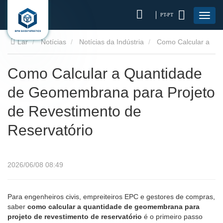
PT-PT
Lar
Notícias
Notícias da Indústria
Como Calcular a
Quantidade de Geomembrana para Projeto de Revestimento
Como Calcular a Quantidade
de Geomembrana para Projeto
de Reservatório
de Revestimento de
Reservatório
2026/06/08 08:49
Para engenheiros civis, empreiteiros EPC e gestores de compras,
saber
como calcular a quantidade de geomembrana para
projeto de revestimento de reservatório
é o primeiro passo