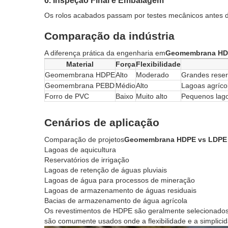
6. Inspeção Final e Embalagem
Os rolos acabados passam por testes mecânicos antes 
Comparação da indústria
A diferença prática da engenharia em
Geomembrana HDPE
Material
Força
Flexibilidade
Geomembrana HDPE
Alto
Moderado
Grandes reserv
Geomembrana PEBD
Médio
Alto
Lagoas agrícol
Forro de PVC
Baixo
Muito alto
Pequenos lago
Cenários de aplicação
Comparação de projetos
Geomembrana HDPE vs LDPE p
Lagoas de aquicultura
Reservatórios de irrigação
Lagoas de retenção de águas pluviais
Lagoas de água para processos de mineração
Lagoas de armazenamento de águas residuais
Bacias de armazenamento de água agrícola
Os revestimentos de HDPE são geralmente selecionados 
são comumente usados ​​onde a flexibilidade e a simplici