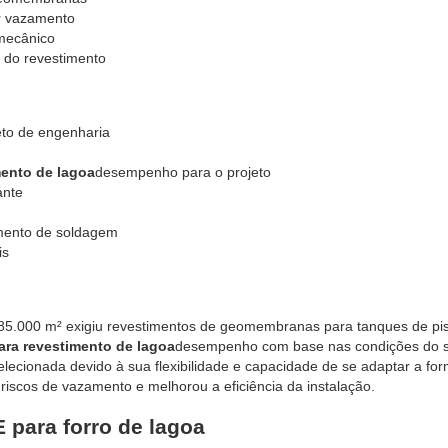
r vazamento
mecânico
do revestimento
eto de engenharia
ento de lagoa
desempenho para o projeto
ante
amento de soldagem
is
85.000 m² exigiu revestimentos de geomembranas para tanques de pisc
a revestimento de lagoa
desempenho com base nas condições do s
ecionada devido à sua flexibilidade e capacidade de se adaptar a fo
 riscos de vazamento e melhorou a eficiência da instalação.
para forro de lagoa