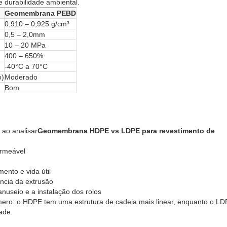
e durabilidade ambiental.
Geomembrana PEBD
0,910 – 0,925 g/cm³
0,5 – 2,0mm
10 – 20 MPa
400 – 650%
-40°C a 70°C
o)
Moderado
Bom
ao analisar
Geomembrana HDPE vs LDPE para revestimento de
ermeável
ento e vida útil
ncia da extrusão
nuseio e a instalação dos rolos
límero: o HDPE tem uma estrutura de cadeia mais linear, enquanto o L
ade.