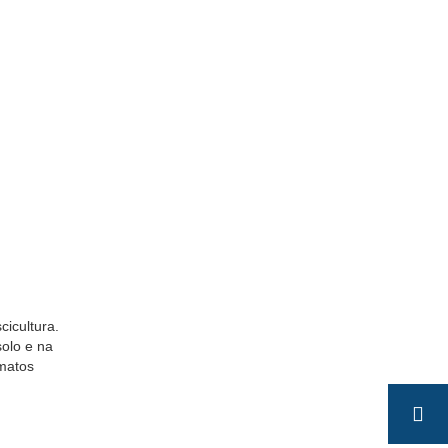
icultura.
olo e na
rmatos