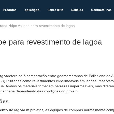
Produtos
Aplicação
Sobre BPM
Notícias
Contacte-nos
na Hdpe vs ldpe para revestimento de lagoa
 para revestimento de lagoa
lagoa
refere-se à comparação entre geomembranas de Polietileno de Al
D) utilizadas como revestimentos impermeáveis ​​em lagoas, reservatór
água. Ambos os materiais fornecem barreiras impermeáveis, mas difer
 engenharia dependendo das condições do projeto.
ções
ento de lagoa
Em projetos, as equipes de compras normalmente co