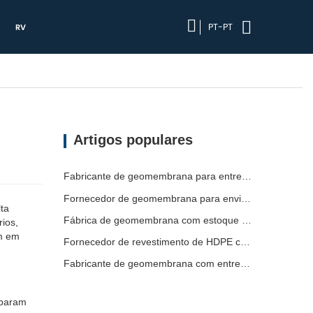
PT-PT
RV
Artigos populares
Fabricante de geomembrana para entrega de projetos
Fornecedor de geomembrana para envio de emergência
ta
Fábrica de geomembrana com estoque pronto
ios,
em em
Fornecedor de revestimento de HDPE com prazo de entrega curto
Fabricante de geomembrana com entrega rápida
mparam