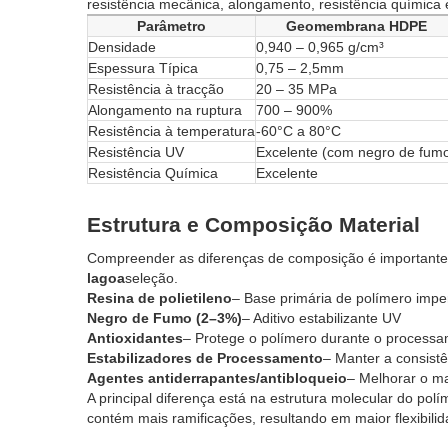
resistência mecânica, alongamento, resistência química 
Parâmetro
Geomembrana HDPE
Densidade
0,940 – 0,965 g/cm³
Espessura Típica
0,75 – 2,5mm
Resistência à tracção
20 – 35 MPa
Alongamento na ruptura
700 – 900%
Resistência à temperatura
-60°C a 80°C
Resistência UV
Excelente (com negro de fum
Resistência Química
Excelente
Estrutura e Composição Material
Compreender as diferenças de composição é importante 
lagoa
seleção.
Resina de polietileno
– Base primária de polímero imp
Negro de Fumo (2–3%)
– Aditivo estabilizante UV
Antioxidantes
– Protege o polímero durante o processam
Estabilizadores de Processamento
– Manter a consistê
Agentes antiderrapantes/antibloqueio
– Melhorar o ma
A principal diferença está na estrutura molecular do po
contém mais ramificações, resultando em maior flexibilid