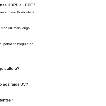
branas HDPE e LDPE?
ce maior flexibilidade.
da útil mais longa.
perfícies irregulares.
quicultura?
o aos raios UV?
.
tentes?