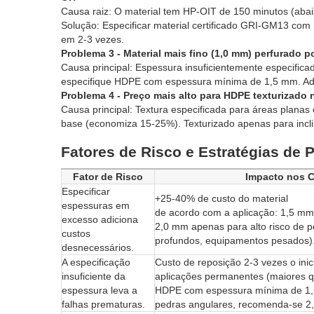
Causa raiz: O material tem HP-OIT de 150 minutos (aba
Solução: Especificar material certificado GRI-GM13 com 
em 2-3 vezes.
Problema 3 - Material mais fino (1,0 mm) perfurado p
Causa principal: Espessura insuficientemente especifica
especifique HDPE com espessura mínima de 1,5 mm. Adic
Problema 4 - Preço mais alto para HDPE texturizado n
Causa principal: Textura especificada para áreas planas 
base (economiza 15-25%). Texturizado apenas para incl
Fatores de Risco e Estratégias de 
Fator de Risco
Impacto nos 
Especificar
+25-40% de custo do material
espessuras em
de acordo com a aplicação: 1,5 mm
excesso adiciona
2,0 mm apenas para alto risco de p
custos
profundos, equipamentos pesados)
desnecessários.
A especificação
Custo de reposição 2-3 vezes
insuficiente da
aplicações permanentes (maiores q
espessura leva a
HDPE com espessura mínima de 1,
falhas prematuras.
pedras angulares, recomenda-se 2