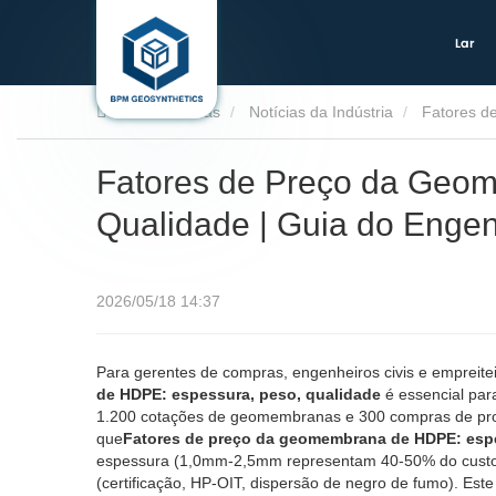
Lar
Lar
Notícias
Notícias da Indústria
Fatores de Preço da Geo
Qualidade | Guia do Engen
2026/05/18 14:37
Para gerentes de compras, engenheiros civis e empreit
de HDPE: espessura, peso, qualidade
é essencial par
1.200 cotações de geomembranas e 300 compras de proje
que
Fatores de preço da geomembrana de HDPE: espe
espessura (1,0mm-2,5mm representam 40-50% do custo d
(certificação, HP-OIT, dispersão de negro de fumo). Es