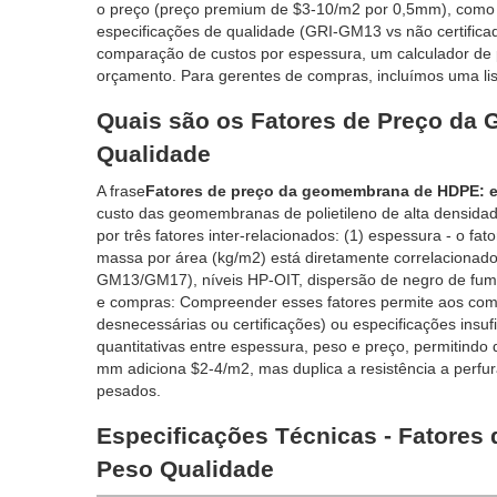
o preço (preço premium de $3-10/m2 por 0,5mm), como o
especificações de qualidade (GRI-GM13 vs não certific
comparação de custos por espessura, um calculador de
orçamento. Para gerentes de compras, incluímos uma list
Quais são os Fatores de Preço da
Qualidade
A frase
Fatores de preço da geomembrana de HDPE: e
custo das geomembranas de polietileno de alta densidad
por três fatores inter-relacionados: (1) espessura - o f
massa por área (kg/m2) está diretamente correlacionado 
GM13/GM17), níveis HP-OIT, dispersão de negro de fumo 
e compras: Compreender esses fatores permite aos comp
desnecessárias ou certificações) ou especificações insufi
quantitativas entre espessura, peso e preço, permitind
mm adiciona $2-4/m2, mas duplica a resistência a perfur
pesados.
Especificações Técnicas - Fatore
Peso Qualidade