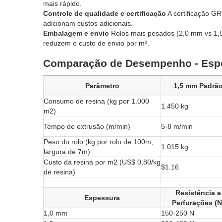
mais rápido.
Controle de qualidade e certificação
A certificação GR
adicionam custos adicionais.
Embalagem e envio
Rolos mais pesados (2,0 mm vs 1,5
reduzem o custo de envio por m².
Comparação de Desempenho - Espes
Parâmetro
1,5 mm Padrã
Consumo de resina (kg por 1.000
1.450 kg
m2)
Tempo de extrusão (m/min)
5-8 m/min
Peso do rolo (kg por rolo de 100m,
1.015 kg
largura de 7m)
Custo da resina por m2 (US$ 0,80/kg
$1.16
de resina)
Resistência a
Espessura
Perfurações (N
1,0 mm
150-250 N