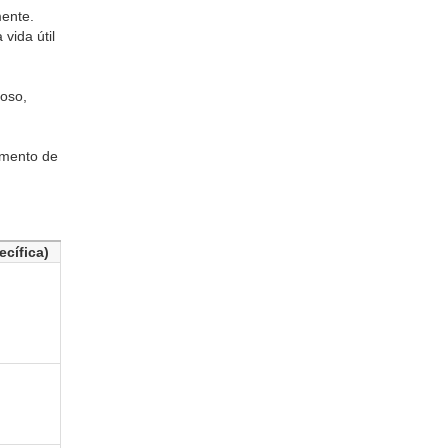
mente.
vida útil
hoso,
timento de
cífica)