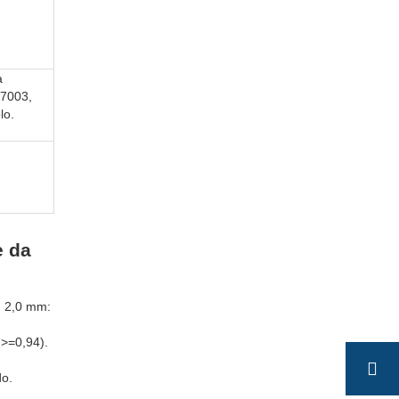
a
7003,
lo.
.
e da
. 2,0 mm:
>=0,94).
o.