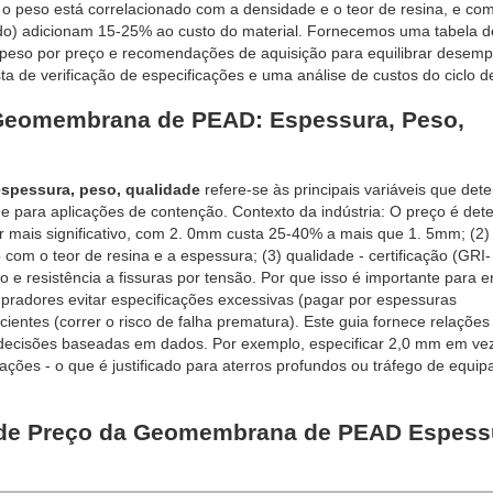
 peso está correlacionado com a densidade e o teor de resina, e co
ado) adicionam 15-25% ao custo do material. Fornecemos uma tabela d
 peso por preço e recomendações de aquisição para equilibrar desem
a de verificação de especificações e uma análise de custos do ciclo de
 Geomembrana de PEAD: Espessura, Peso,
spessura, peso, qualidade
refere-se às principais variáveis que de
e para aplicações de contenção. Contexto da indústria: O preço é det
ator mais significativo, com 2. 0mm custa 25-40% a mais que 1. 5mm; (2)
com o teor de resina e a espessura; (3) qualidade - certificação (GRI-
e resistência a fissuras por tensão. Por que isso é importante para 
radores evitar especificações excessivas (pagar por espessuras
cientes (correr o risco de falha prematura). Este guia fornece relações
o decisões baseadas em dados. Por exemplo, especificar 2,0 mm em ve
ações - o que é justificado para aterros profundos ou tráfego de equi
s de Preço da Geomembrana de PEAD Espess