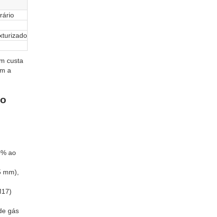
rário
turizado
m custa
om a
 o
0% ao
5 mm),
M17)
de gás