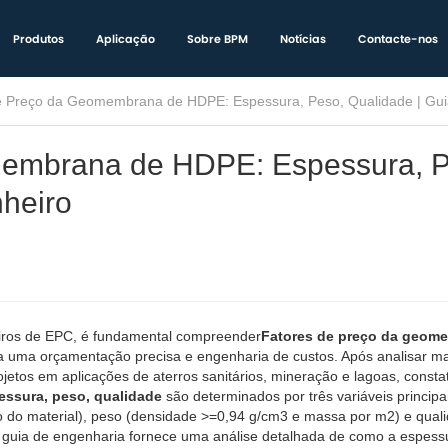
Produtos
Aplicação
Sobre BPM
Notícias
Contacte-nos
Fatores de Preç
membrana de HDPE: Espessura, P
heiro
eiros de EPC, é fundamental compreender
Fatores de preço da geom
a uma orçamentação precisa e engenharia de custos. Após analisar ma
tos em aplicações de aterros sanitários, mineração e lagoas, const
ssura, peso, qualidade
são determinados por três variáveis principa
o material), peso (densidade >=0,94 g/cm3 e massa por m2) e qual
te guia de engenharia fornece uma análise detalhada de como a espess