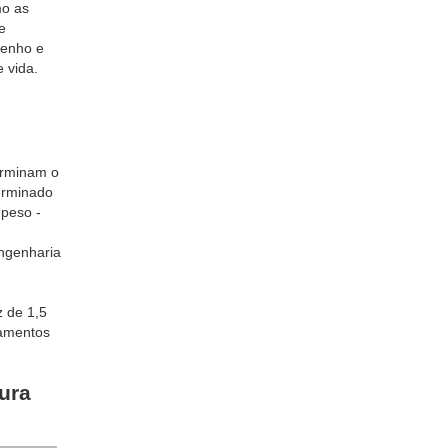
mo as
e
penho e
 vida.
terminam o
erminado
 peso -
engenharia
z de 1,5
pamentos
ura