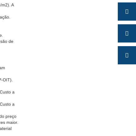
/m2). A
lação.
e.
rsão de
ram
P-OIT).
 Custo a
 Custo a
 do preço
zes maior.
terial