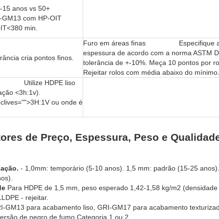
 em 10-15 anos vs 50+
GRI-GM13 com HP-OIT
OIT<380 min.
Furo em áreas finas Especifique 
espessura de acordo com a norma ASTM D
ância cria pontos finos.
tolerância de +-10%. Meça 10 pontos por ro
Rejeitar rolos com média abaixo do mínimo
io Utilize HDPE liso
ação <3h:1v).
eclives="">3H:1V ou onde é
ores de Preço, Espessura, Peso e Qualidad
cação.
- 1,0mm: temporário (5-10 anos). 1,5 mm: padrão (15-25 anos)
os).
de
Para HDPE de 1,5 mm, peso esperado 1,42-1,58 kg/m2 (densidade 
LDPE - rejeitar.
I-GM13 para acabamento liso, GRI-GM17 para acabamento texturizad
rsão de negro de fumo Categoria 1 ou 2.