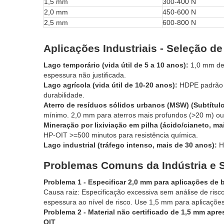
1,5 mm
300-400 N
2,0 mm
450-600 N
2,5 mm
600-800 N
Aplicações Industriais - Seleção d
Lago temporário (vida útil de 5 a 10 anos):
1,0 mm de 
espessura não justificada.
Lago agrícola (vida útil de 10-20 anos):
HDPE padrão d
durabilidade.
Aterro de resíduos sólidos urbanos (MSW) (Subtítulo
mínimo. 2,0 mm para aterros mais profundos (>20 m) o
Mineração por lixiviação em pilha (ácido/cianeto, ma
HP-OIT >=500 minutos para resistência química.
Lago industrial (tráfego intenso, mais de 30 anos):
HD
Problemas Comuns da Indústria e 
Problema 1 - Especificar 2,0 mm para aplicações de
Causa raiz: Especificação excessiva sem análise de risco
espessura ao nível de risco. Use 1,5 mm para aplicaçõe
Problema 2 - Material não certificado de 1,5 mm ap
OIT