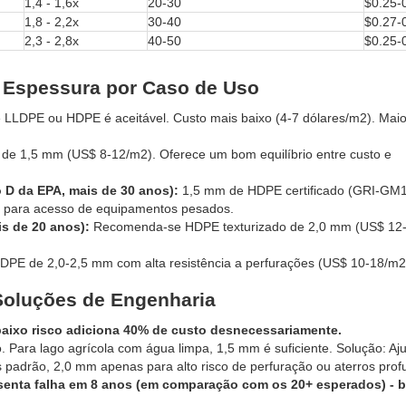
1,4 - 1,6x
20-30
$0.25-
1,8 - 2,2x
30-40
$0.27-
2,3 - 2,8x
40-50
$0.25-
e Espessura por Caso de Uso
LLDPE ou HDPE é aceitável. Custo mais baixo (4-7 dólares/m2). Maio
e 1,5 mm (US$ 8-12/m2). Oferece um bom equilíbrio entre custo e
 D da EPA, mais de 30 anos):
1,5 mm de HDPE certificado (GRI-GM1
u para acesso de equipamentos pesados.
is de 20 anos):
Recomenda-se HDPE texturizado de 2,0 mm (US$ 12-
PE de 2,0-2,5 mm com alta resistência a perfurações (US$ 10-18/m2
Soluções de Engenharia
 baixo risco adiciona 40% de custo desnecessariamente.
. Para lago agrícola com água limpa, 1,5 mm é suficiente. Solução: Aju
s padrão, 2,0 mm apenas para alto risco de perfuração ou aterros prof
resenta falha em 8 anos (em comparação com os 20+ esperados) - b