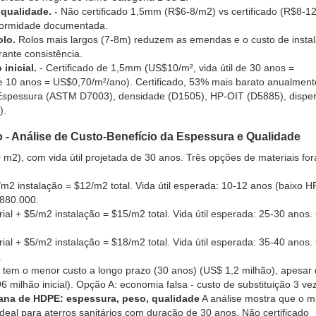
qualidade.
- Não certificado 1,5mm (R$6-8/m2) vs certificado (R$8-12
nformidade documentada.
olo.
Rolos mais largos (7-8m) reduzem as emendas e o custo de insta
rante consistência.
inicial.
- Certificado de 1,5mm (US$10/m², vida útil de 30 anos =
de 10 anos = US$0,70/m²/ano). Certificado, 53% mais barato anualment
Espessura (ASTM D7003), densidade (D1505), HP-OIT (D5885), dispe
).
o - Análise de Custo-Benefício da Espessura e Qualidade
0 m2), com vida útil projetada de 30 anos. Três opções de materiais fo
m2 instalação = $12/m2 total. Vida útil esperada: 10-12 anos (baixo H
.880.000.
al + $5/m2 instalação = $15/m2 total. Vida útil esperada: 25-30 anos.
al + $5/m2 instalação = $18/m2 total. Vida útil esperada: 35-40 anos.
.
 tem o menor custo a longo prazo (30 anos) (US$ 1,2 milhão), apesar
milhão inicial). Opção A: economia falsa - custo de substituição 3 ve
na de HDPE: espessura, peso, qualidade
A análise mostra que o ma
ideal para aterros sanitários com duração de 30 anos. Não certificado