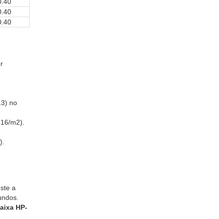
0.40
0.40
0.40
r
3) no
16/m2).
).
ste a
undos.
aixa HP-