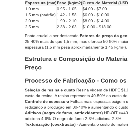
Espessura (mm)
Peso (kg/m2)
Custo do Material (USD
1,0 mm
0.95 - 1.05
$4.00 - $7.00
1,5 mm (padrão)
1.42 - 1.58
$6.00 - $10.00
2,0 mm
1.90 - 2.10
$8.00 - $14.00
2,5 mm
2.38 - 2.63
$10.00 - $18.00
Ponto crucial a ser destacado:
Fatores de preço da ge
25-40% mais do que 1,5 mm, mas oferece 50-80% maior r
espessura (1,5 mm pesa aproximadamente 1,45 kg/m²).
Estrutura e Composição do Materia
Preço
Processo de Fabricação - Como os
Seleção de resina e custo
Resina virgem de HDPE $1.0
custo da resina. A resina representa 40-50% do custo do 
Controle de espessura
Folhas mais espessas exigem um
reduzindo a produção em 30-40% e aumentando o custo
Aditivos (negro de fumo, antioxidantes)
HP-OIT >=400
adiciona 4-6%. O negro de fumo 2-3% adiciona 2-3%.
Texturização (coextrusão)
- Aumenta o custo do mater