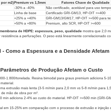
 por m2)
Premium vs 1,5mm
Fatores Chave de Qualidade
-30% a -40%
Não certificado, aceitável para uso tempo
Linha de base
Certificado GRI-GM13, HP-OIT >=400
+25% a +40%
GRI-GM13/GM17, HP-OIT >=500 para tex
+50% a +80%
Premium, alto SCR, HP-OIT >=600
omembrana de HDPE: espessura, peso, qualidade
mostra que 2,0 m
esistência a perfurações. O peso está linearmente correlacionado c
l - Como a Espessura e a Densidade Afetam
 Parâmetros de Produção Afetam o Custo
00-1.800/tonelada. Resina bimodal para graus premium adiciona 5-1
material.
a extrusão mais lenta (3-5 m/min para 2,0 mm vs 5-8 m/min para 1,
 de mão de obra por m².
 min adiciona 2-4% ao custo do material. HP-OIT >=500 min (GRI-G
ial em 15-25% em comparação com o processo de extrusão e injeção 