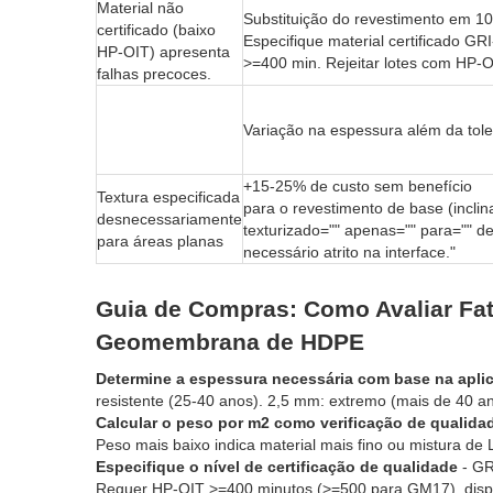
Material não
Substituição do revestimento
certificado (baixo
Especifique material certificado 
HP-OIT) apresenta
>=400 min. Rejeitar lotes com HP-
falhas precoces.
Variação na espessura além da toler
+15-25% de custo sem benefíc
Textura especificada
para o revestimento de base (inclin
desnecessariamente
texturizado="" apenas="" para="" d
para áreas planas
necessário atrito na interface."
Guia de Compras: Como Avaliar Fat
Geomembrana de HDPE
Determine a espessura necessária com base na apli
resistente (25-40 anos). 2,5 mm: extremo (mais de 40 an
Calcular o peso por m2 como verificação de qualida
Peso mais baixo indica material mais fino ou mistura de L
Especifique o nível de certificação de qualidade
- GR
Requer HP-OIT >=400 minutos (>=500 para GM17), dispe