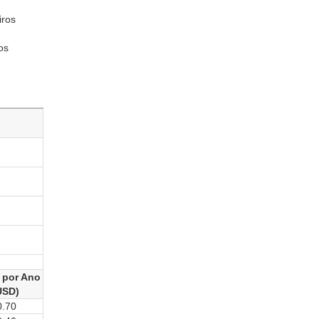
iros
os
 por Ano
USD)
0.70