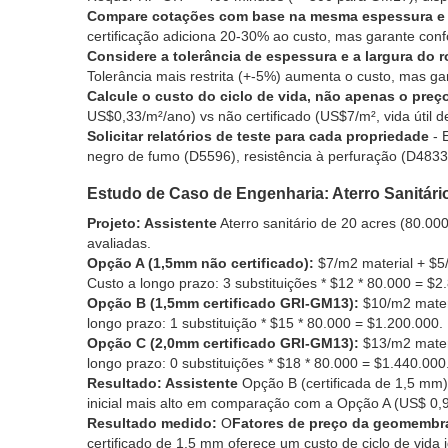
Compare cotações com base na mesma espessura e 
certificação adiciona 20-30% ao custo, mas garante co
Considere a tolerância de espessura e a largura do r
Tolerância mais restrita (+-5%) aumenta o custo, mas ga
Calcule o custo do ciclo de vida, não apenas o preço 
US$0,33/m²/ano) vs não certificado (US$7/m², vida útil 
Solicitar relatórios de teste para cada propriedade
- 
negro de fumo (D5596), resistência à perfuração (D4833
Estudo de Caso de Engenharia: Aterro Sanitári
Projeto: Assistente
Aterro sanitário de 20 acres (80.00
avaliadas.
Opção A (1,5mm não certificado):
$7/m2 material + $5/
Custo a longo prazo: 3 substituições * $12 * 80.000 = $2
Opção B (1,5mm certificado GRI-GM13):
$10/m2 materi
longo prazo: 1 substituição * $15 * 80.000 = $1.200.000.
Opção C (2,0mm certificado GRI-GM13):
$13/m2 materi
longo prazo: 0 substituições * $18 * 80.000 = $1.440.000
Resultado: Assistente
Opção B (certificada de 1,5 mm)
inicial mais alto em comparação com a Opção A (US$ 0,96 
Resultado medido:
O
Fatores de preço da geomembra
certificado de 1,5 mm oferece um custo de ciclo de vida 