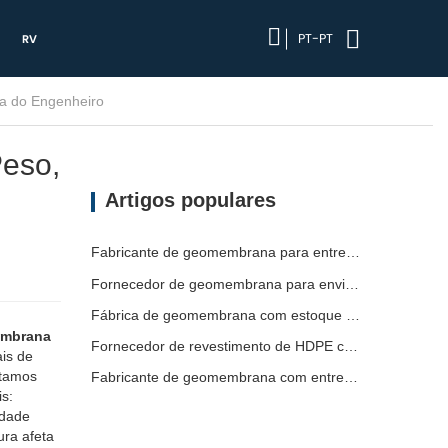
PT-PT
RV
o da Geomembrana de HDPE: Espessura, Peso, Qualidade | Guia do Engenheiro
eso,
Artigos populares
Fabricante de geomembrana para entrega de projetos
Fornecedor de geomembrana para envio de emergência
Fábrica de geomembrana com estoque pronto
embrana
Fornecedor de revestimento de HDPE com prazo de entrega curto
is de
atamos
Fabricante de geomembrana com entrega rápida
is:
idade
ura afeta