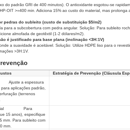
ixo do padrão GRI de 400 minutos). O antioxidante esgotou-se rapida
HP-OIT >=400 min. Adiciona 15% ao custo do material, mas prolonga a 
or pedras do subleito (custo de substituição $5/m2)
da para a subcobertura com pedra angular. Solução: Para subleito roc
ione almofada de geotêxtil (1-2 dólares/m2).
ão é justificado para base plana (inclinação <3H:1V)
onde a suavidade é aceitável. Solução: Utilize HDPE liso para o reves
inações >3H:1V.
Prevenção
Custos
Estratégia de Prevenção (Cláusula Espe
 Ajuste a espessura
 para aplicações padrão,
erfuração (terrenos
.
 o inicial Para
ue 15 anos), especifique
5 mm. Para subleito com
,0 mm.