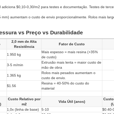
I adiciona $0,10-0,30/m2 para testes e documentação. Testes de terce
 mm) aumentam o custo de envio proporcionalmente. Rolos mais larg
sura vs Preço vs Durabilidade
2,0 mm de Alta
o
Fator de Custo
Resistência
Mais espesso = mais resina (+35%
1.950 kg
de custo)
Extrusão mais lenta = maior custo de
3-5 m/min
mão de obra
Rolos mais pesados aumentam o
1.365 kg
custo de envio.
Resina = 40-50% do custo do
$1.56
material
Custo Relativo por
Custo
Vida Útil (anos)
)
m2
(
1,0x (linha de base)
5-10
$0.40-