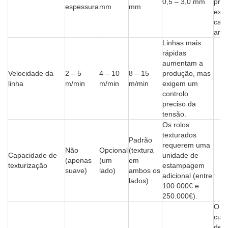
0,5 – 3,0 mm
pre
espessura
mm
mm
extr
cap
arre
Linhas mais
rápidas
aumentam a
Velocidade da
2 – 5
4 – 10
8 – 15
produção, mas
linha
m/min
m/min
m/min
exigem um
controlo
preciso da
tensão.
Os rolos
texturados
Padrão
requerem uma
Não
Opcional
(textura
Capacidade de
unidade de
(apenas
(um
em
texturização
estampagem
suave)
lado)
ambos os
adicional (entre
lados)
100.000€ e
250.000€).
O a
cust
de 