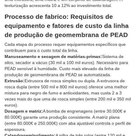
texturização acrescenta 10 a 12% ao investimento total.
Processo de fabrico: Requisitos de
equipamento e fatores de custo da linha
de produção de geomembrana de PEAD
Cada etapa do processo requer equipamentos específicos que
contribuem para o custo total da linha.
Manuseamento e secagem de matérias-primas:
Sistema de
silos, secador a vácuo (30 mil a 100 mil euros). Necessário para
PEAD sensível à humidade. Custo mais elevado da linha de
produção de geomembrana de PEAD se automatizada.
Extrusão:
Extrusora de rosca simples ou dupla. A extrusora de
rosca dupla (entre 500 mil e 800 mil euros) oferece uma melhor
mistura para negro de fumo e antioxidantes, mas custa 2 a 3
vezes mais do que uma de rosca simples (entre 200 mil e 350 mil
euros).
Dosagem e matriz:
A bomba de engrenagens (entre 30.000€ e
80.000€) garante uma produção consistente. A matriz plana
(entre 80.000€ e 250.000€) com aba ajustável controla o perfil de
espessura.
Calandragem/polimento:
A pilha de três rolos (entre 120 mil e