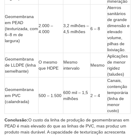
mineração
Aterros
sanitários
Geomembrana
de grande
em PEAD
2.000 –
3,2 milhões –
dimensão e
(texturizada, com
6 – 8
4.000
4,5 milhões
elevado
6–8 m de
volume,
largura)
pilhas de
lixiviação.
Aplicações
Geomembrana
O mesmo
Mesmo
de menor
de LLDPE (linha
Mesmo
que HDPE
intervalo
rigidez
semelhante)
(taludes)
Canais,
contenção
Geomembrana
600 mil – 1,5
temporária
em PVC
500 – 1.500
2 – 4
milhões
(linha de
(calandrada)
menor
custo)
Conclusão:
O custo da linha de produção de geomembranas em
PEAD é mais elevado do que as linhas de PVC, mas produz um
produto mais durável. A capacidade de texturização acrescenta