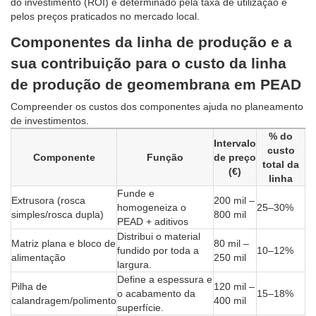
do investimento (ROI) é determinado pela taxa de utilização e
pelos preços praticados no mercado local.
Componentes da linha de produção e a
sua contribuição para o custo da linha
de produção de geomembrana em PEAD
Compreender os custos dos componentes ajuda no planeamento
de investimentos.
% do
Intervalo
custo
Componente
Função
de preço
total da
(€)
linha
Funde e
Extrusora (rosca
200 mil –
homogeneiza o
25–30%
simples/rosca dupla)
800 mil
PEAD + aditivos
Distribui o material
Matriz plana e bloco de
80 mil –
fundido por toda a
10–12%
alimentação
250 mil
largura.
Define a espessura e
Pilha de
120 mil –
o acabamento da
15–18%
calandragem/polimento
400 mil
superfície.