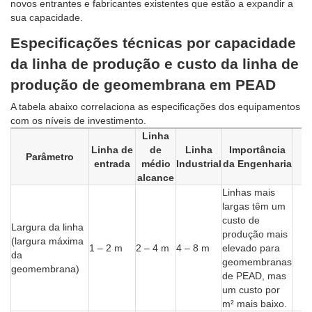
novos entrantes e fabricantes existentes que estão a expandir a
sua capacidade.
Especificações técnicas por capacidade
da linha de produção e custo da linha de
produção de geomembrana em PEAD
A tabela abaixo correlaciona as especificações dos equipamentos
com os níveis de investimento.
Linha
Linha de
de
Linha
Importância
Parâmetro
entrada
médio
Industrial
da Engenharia
alcance
Linhas mais
largas têm um
custo de
Largura da linha
produção mais
(largura máxima
1 – 2 m
2 – 4 m
4 – 8 m
elevado para
da
geomembranas
geomembrana)
de PEAD, mas
um custo por
m² mais baixo.