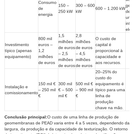
Consumo
150 –
300 – 600
geo
de
600 – 1.200 kW
250 kW
kW
de P
energia
uma
infr
elétr
1,5
2,8
800 mil
O custo de
milhões
milhões
Investimento
euros –
capital é
de euros
de euros
típico (apenas
1,2
proporcional à
– 2,5
– 4,5
equipamento)
milhões
capacidade e
milhões
milhões
de euros
aos recursos.
de euros
de euros
20–25% do
custo do
150 mil €
300 mil
500 mil €
equipamento é
Instalação e
– 250 mil
€ – 500
– 900 mil
típico para uma
comissionamento
€
mil €
€
linha de
produção
chave na mão.
Conclusão principal:
O custo de uma linha de produção de
geomembranas de PEAD varia entre 4 a 5 vezes, dependendo da
largura, da produção e da capacidade de texturização. O retorno