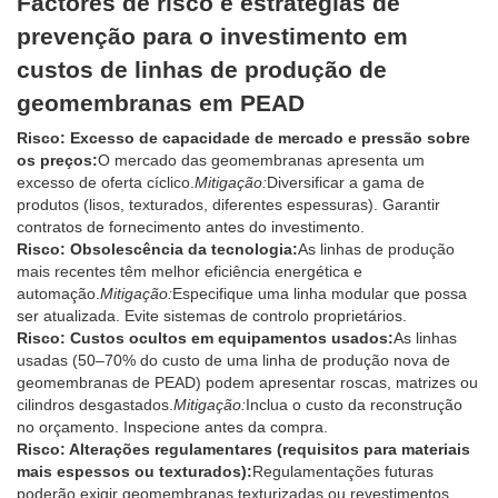
Factores de risco e estratégias de
prevenção para o investimento em
custos de linhas de produção de
geomembranas em PEAD
Risco: Excesso de capacidade de mercado e pressão sobre
os preços:
O mercado das geomembranas apresenta um
excesso de oferta cíclico.
Mitigação:
Diversificar a gama de
produtos (lisos, texturados, diferentes espessuras). Garantir
contratos de fornecimento antes do investimento.
Risco: Obsolescência da tecnologia:
As linhas de produção
mais recentes têm melhor eficiência energética e
automação.
Mitigação:
Especifique uma linha modular que possa
ser atualizada. Evite sistemas de controlo proprietários.
Risco: Custos ocultos em equipamentos usados:
As linhas
usadas (50–70% do custo de uma linha de produção nova de
geomembranas de PEAD) podem apresentar roscas, matrizes ou
cilindros desgastados.
Mitigação:
Inclua o custo da reconstrução
no orçamento. Inspecione antes da compra.
Risco: Alterações regulamentares (requisitos para materiais
mais espessos ou texturados):
Regulamentações futuras
poderão exigir geomembranas texturizadas ou revestimentos