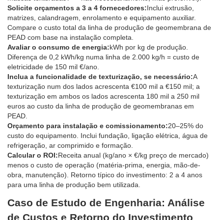
Solicite orçamentos a 3 a 4 fornecedores:
Inclui extrusão,
matrizes, calandragem, enrolamento e equipamento auxiliar.
Compare o custo total da linha de produção de geomembrana de
PEAD com base na instalação completa.
Avaliar o consumo de energia:
kWh por kg de produção.
Diferença de 0,2 kWh/kg numa linha de 2.000 kg/h = custo de
eletricidade de 150 mil €/ano.
Inclua a funcionalidade de texturização, se necessário:
A
texturização num dos lados acrescenta €100 mil a €150 mil; a
texturização em ambos os lados acrescenta 180 mil a 250 mil
euros ao custo da linha de produção de geomembranas em
PEAD.
Orçamento para instalação e comissionamento:
20–25% do
custo do equipamento. Inclui fundação, ligação elétrica, água de
refrigeração, ar comprimido e formação.
Calcular o ROI:
Receita anual (kg/ano × €/kg preço de mercado)
menos o custo de operação (matéria-prima, energia, mão-de-
obra, manutenção). Retorno típico do investimento: 2 a 4 anos
para uma linha de produção bem utilizada.
Caso de Estudo de Engenharia: Análise
de Custos e Retorno do Investimento