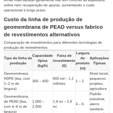
linhas mais baratas geralmente não têm controlo de espessura
online nem recuperação de aparas, aumentando o custo
operacional a longo prazo.
Custo da linha de produção de
geomembrana de PEAD versus fabrico
de revestimentos alternativos
Comparação de investimentos para diferentes tecnologias de
produção de revestimentos.
Largura
Capacidade
Faixa de
Tipo de linha de
do
Aplicações
típica
investimento
produção
produto
Típicas
(kg/h)
(€)
(m)
Geomembrana
Nível inicial,
HDPE (lisa, com
800 mil – 1,2
pequenos
300 – 600
1 – 2
1–2 m de
milhões
projetos,
largura)
agricultura
Padrão
Geomembrana
industrial,
de PEAD (lisa,
1.000 –
1,8 mi – 2,8
4 – 6
aterro
com 4–6 m de
2.000
mi
sanitário,
largura)