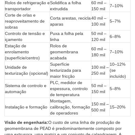
Rolos de refrigeração e
Solidifica a folha
60 mil –
7–10%
transportador
extrudida
150 mil
Corte de orlas e
Corta arestas, recicla
40 mil –
reaproveitamento de
5–7%
aparas
100 mil
sobras
Controlo de tensão e
Puxa a folha pela
50 mil –
6–8%
içamento
linha
120 mil
Estação de
Rolos de
60 mil –
enrolamento
geomembrana
7–10%
180 mil
(superfície/centro)
acabada
Superfície
10–12%
Unidade de
100 mil –
texturizada para
(se
texturização (opcional)
250 mil
maior fricção
incluído)
PLC, medidor de
Sistema de controlo e
50 mil –
espessura, controlo
5–8%
automação
150 mil
de temperatura
Montagem,
150 mil –
Instalação e formação
calibração, formação
15–20%
500 mil
de operadores
Visão de engenharia:
O custo de uma linha de produção de
geomembrana de PEAD é predominantemente composto por
uma extrusora, uma matriz e um conjunto de calandragem. A