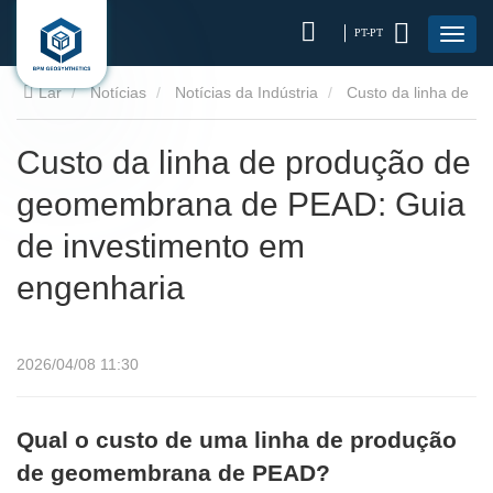
PT-PT
Lar
Notícias
Notícias da Indústria
Custo da linha de
produção de geomembrana de PEAD: Guia de investimento em
Custo da linha de produção de
geomembrana de PEAD: Guia
engenharia
de investimento em
engenharia
2026/04/08 11:30
Qual o custo de uma linha de produção
de geomembrana de PEAD?