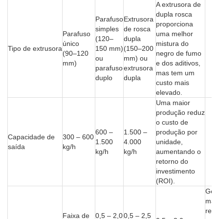
A extrusora de
dupla rosca
Parafuso
Extrusora
proporciona
simples
de rosca
Parafuso
uma melhor
(120–
dupla
único
mistura do
Tipo de extrusora
150 mm)
(150–200
(90–120
negro de fumo
ou
mm) ou
mm)
e dos aditivos,
parafuso
extrusora
mas tem um
duplo
dupla
custo mais
elevado.
Uma maior
produção reduz
o custo de
600 –
1.500 –
produção por
Capacidade de
300 – 600
1.500
4.000
unidade,
saída
kg/h
kg/h
kg/h
aumentando o
retorno do
investimento
(ROI).
Geo
mai
req
Faixa de
0,5 – 2,0
0,5 – 2,5