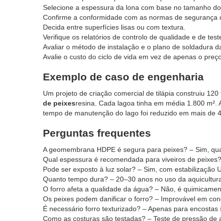
Selecione a espessura da lona com base no tamanho do
Confirme a conformidade com as normas de segurança d
Decida entre superfícies lisas ou com textura.
Verifique os relatórios de controlo de qualidade e de test
Avaliar o método de instalação e o plano de soldadura d
Avalie o custo do ciclo de vida em vez de apenas o preço
Exemplo de caso de engenharia
Um projeto de criação comercial de tilápia construiu 120
de peixes
resina. Cada lagoa tinha em média 1.800 m². 
tempo de manutenção do lago foi reduzido em mais de 
Perguntas frequentes
A geomembrana HDPE é segura para peixes? – Sim, quan
Qual espessura é recomendada para viveiros de peixe
Pode ser exposto à luz solar? – Sim, com estabilização 
Quanto tempo dura? – 20–30 anos no uso da aquicultur
O forro afeta a qualidade da água? – Não, é quimicamen
Os peixes podem danificar o forro? – Improvável em co
É necessário forro texturizado? – Apenas para encostas
Como as costuras são testadas? – Teste de pressão de 