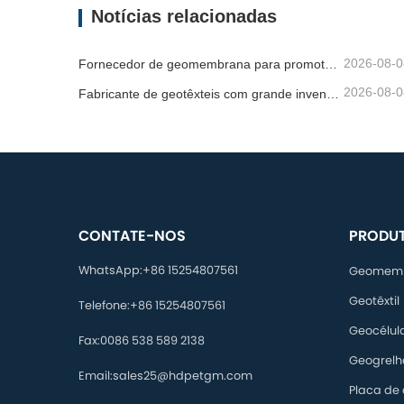
Notícias relacionadas
2026-08-0
Fornecedor de geomembrana para promotores de infraestruturas
2026-08-0
Fabricante de geotêxteis com grande inventário
CONTATE-NOS
PRODU
WhatsApp:
+86 15254807561
Geomem
Geotêxtil
Telefone:
+86 15254807561
Geocélul
Fax:
0086 538 589 2138
Geogrelh
Email:
sales25@hdpetgm.com
Placa de