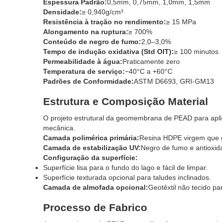
Espessura Padrão:
0,5mm, 0,75mm, 1,0mm, 1,5mm
Densidade:
≥ 0,940g/cm³
Resistência à tração no rendimento:
≥ 15 MPa
Alongamento na ruptura:
≥ 700%
Conteúdo de negro de fumo:
2,0–3,0%
Tempo de indução oxidativa (Std OIT):
≥ 100 minutos
Permeabilidade à água:
Praticamente zero
Temperatura de serviço:
−40°C a +60°C
Padrões de Conformidade:
ASTM D6693, GRI-GM13
Estrutura e Composição Material
O projeto estrutural da geomembrana de PEAD para aplic
mecânica.
Camada polimérica primária:
Resina HDPE virgem que ga
Camada de estabilização UV:
Negro de fumo e antioxida
Configuração da superfície:
Superfície lisa para o fundo do lago e fácil de limpar.
Superfície texturada opcional para taludes inclinados.
Camada de almofada opcional:
Geotêxtil não tecido pa
Processo de Fabrico