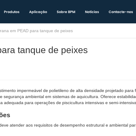
Produtos
Aplicação
Sobre BPM
Notícias
Contacte-nos
ana em PEAD para tanque de peixes
ra tanque de peixes
timento impermeável de polietileno de alta densidade projetado para 
o e segurança ambiental em sistemas de aquicultura. Oferece estabilid
ca adequada para operações de piscicultura intensivas e semi-intensiv
ções
ve atender aos requisitos de desempenho estrutural e ambiental para