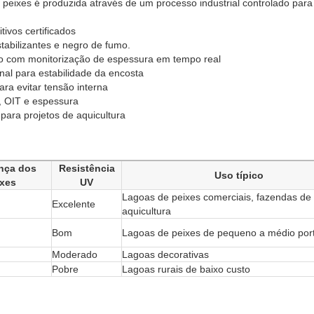
ixes é produzida através de um processo industrial controlado para 
ivos certificados
stabilizantes e negro de fumo.
do com monitorização de espessura em tempo real
nal para estabilidade da encosta
ara evitar tensão interna
, OIT e espessura
para projetos de aquicultura
nça dos
Resistência
Uso típico
xes
UV
Lagoas de peixes comerciais, fazendas de
Excelente
aquicultura
Bom
Lagoas de peixes de pequeno a médio por
Moderado
Lagoas decorativas
Pobre
Lagoas rurais de baixo custo