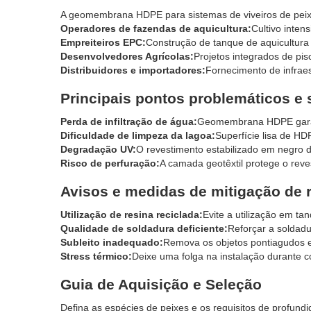
A geomembrana HDPE para sistemas de viveiros de pei
Operadores de fazendas de aquicultura:
Cultivo inten
Empreiteiros EPC:
Construção de tanque de aquicultur
Desenvolvedores Agrícolas:
Projetos integrados de pisc
Distribuidores e importadores:
Fornecimento de infraes
Principais pontos problemáticos e
Perda de infiltração de água:
Geomembrana HDPE garan
Dificuldade de limpeza da lagoa:
Superfície lisa de HD
Degradação UV:
O revestimento estabilizado em negro d
Risco de perfuração:
A camada geotêxtil protege o reve
Avisos e medidas de mitigação de 
Utilização de resina reciclada:
Evite a utilização em ta
Qualidade de soldadura deficiente:
Reforçar a soldadu
Subleito inadequado:
Remova os objetos pontiagudos 
Stress térmico:
Deixe uma folga na instalação durante 
Guia de Aquisição e Seleção
Defina as espécies de peixes e os requisitos de profund