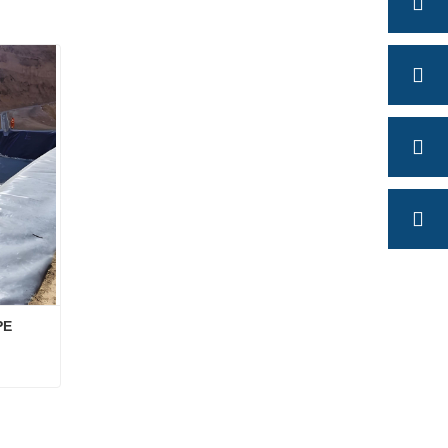
PE
HDPE