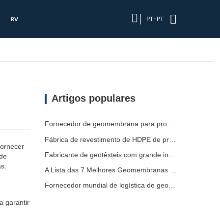
PT-PT
RV
Artigos populares
Fornecedor de geomembrana para promotores de infraestruturas
Fábrica de revestimento de HDPE de produção rápida
fornecer
Fabricante de geotêxteis com grande inventário
ade
as.
A Lista das 7 Melhores Geomembranas HDPE 2mm
Fornecedor mundial de logística de geomembrana
 garantir