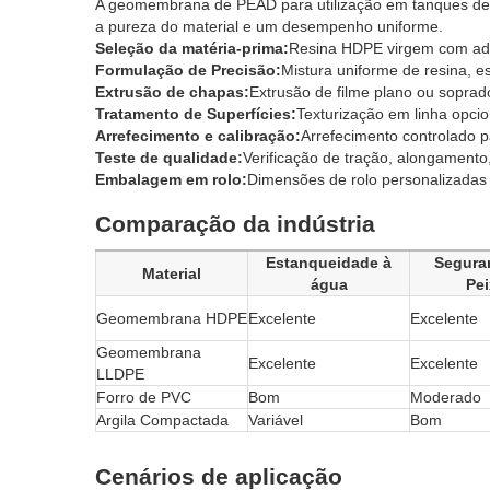
A geomembrana de PEAD para utilização em tanques de pe
a pureza do material e um desempenho uniforme.
Seleção da matéria-prima:
Resina HDPE virgem com adit
Formulação de Precisão:
Mistura uniforme de resina, e
Extrusão de chapas:
Extrusão de filme plano ou sopra
Tratamento de Superfícies:
Texturização em linha opcio
Arrefecimento e calibração:
Arrefecimento controlado p
Teste de qualidade:
Verificação de tração, alongamento
Embalagem em rolo:
Dimensões de rolo personalizadas 
Comparação da indústria
Estanqueidade à
Segura
Material
água
Pei
Geomembrana HDPE
Excelente
Excelente
Geomembrana
Excelente
Excelente
LLDPE
Forro de PVC
Bom
Moderado
Argila Compactada
Variável
Bom
Cenários de aplicação