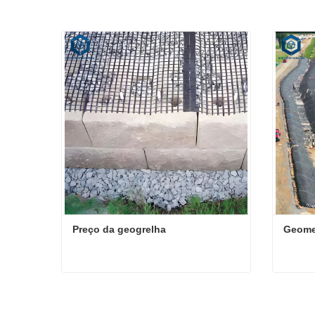
Preço da geogrelha
Geome
Preço da geogrelha
Geome
Contate agora
Conta