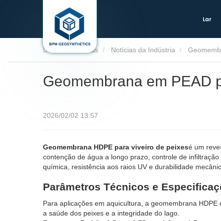
Lar
Lar
Notícias
Notícias da Indústria
Geomembr
Geomembrana em PEAD pa
2026/02/02 13:57
Geomembrana HDPE para viveiro de peixes
é um reves
contenção de água a longo prazo, controle de infiltraçã
química, resistência aos raios UV e durabilidade mecâni
Parâmetros Técnicos e Especifica
Para aplicações em aquicultura, a geomembrana HDPE de
a saúde dos peixes e a integridade do lago.