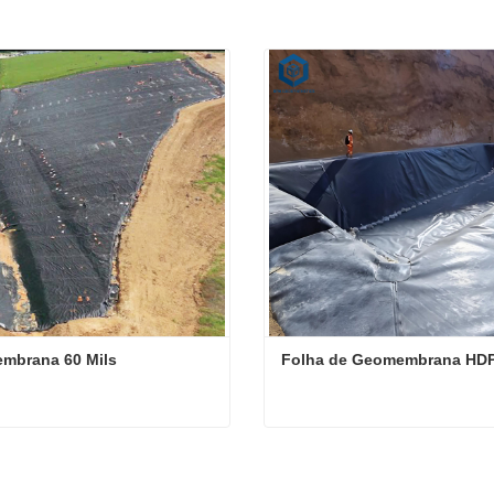
mbrana 60 Mils
Folha de Geomembrana HD
mbrana 60 Mils
Folha de Geomembrana 
te agora
Contate agora