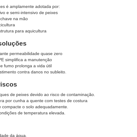
xes é amplamente adotada por:
sivo e semi-intensivo de peixes
a chave na mão
icultura
trutura para aquicultura
 soluções
te permeabilidade quase zero
PE simplifica a manutenção
e fumo prolonga a vida útil
stimento contra danos no subleito.
riscos
nques de peixes devido ao risco de contaminação.
ra por cunha a quente com testes de costura
e compacte o solo adequadamente.
condições de temperatura elevada.
idade da água.