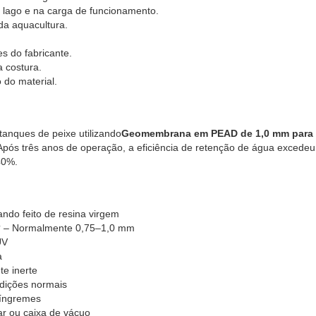
 lago e na carga de funcionamento.
a aquacultura.
es do fabricante.
a costura.
 do material.
 tanques de peixe utilizando
Geomembrana em PEAD de 1,0 mm para v
Após três anos de operação, a eficiência de retenção de água excede
40%.
do feito de resina virgem
s? – Normalmente 0,75–1,0 mm
UV
a
te inerte
ndições normais
 íngremes
ar ou caixa de vácuo