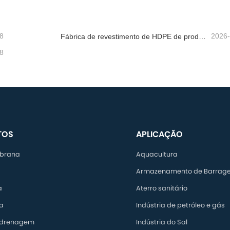
8
2026
Fábrica de revestimento de HDPE de produção rápida
8
TOS
APLICAÇÃO
brana
Aquacultura
Armazenamento de Barrag
a
Aterro sanitário
a
Indústria de petróleo e gás
 drenagem
Indústria do Sal